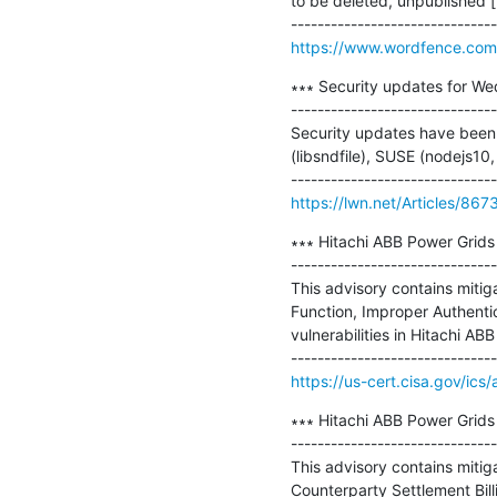
to be deleted, unpublished [..
https://www.wordfence.com/
∗∗∗ Security updates for We
-------------------------------
Security updates have been 
(libsndfile), SUSE (nodejs10
https://lwn.net/Articles/867
∗∗∗ Hitachi ABB Power Grids
-------------------------------
This advisory contains mitiga
Function, Improper Authentic
vulnerabilities in Hitachi A
https://us-cert.cisa.gov/ics
∗∗∗ Hitachi ABB Power Grids 
-------------------------------
This advisory contains mitiga
Counterparty Settlement Billi