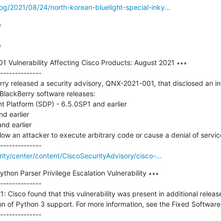
og/2021/08/24/north-korean-bluelight-special-inky...


=
 Vulnerability Affecting Cisco Products: August 2021 ∗∗∗

--------------

ry released a security advisory, QNX-2021-001, that disclosed an in
 BlackBerry software releases: 

Platform (SDP) - 6.5.0SP1 and earlier 

d earlier 

d earlier 

low an attacker to execute arbitrary code or cause a denial of service
rity/center/content/CiscoSecurityAdvisory/cisco-...
hon Parser Privilege Escalation Vulnerability ∗∗∗

--------------

 Cisco found that this vulnerability was present in additional releas
on of Python 3 support. For more information, see the Fixed Software s