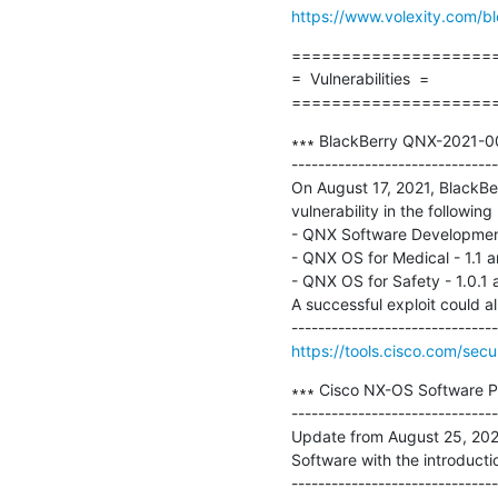
https://www.volexity.com/bl
=====================
=  Vulnerabilities  =

====================
∗∗∗ BlackBerry QNX-2021-001
-------------------------------
On August 17, 2021, BlackBer
vulnerability in the following
- QNX Software Development 
- QNX OS for Medical - 1.1 an
- QNX OS for Safety - 1.0.1 an
A successful exploit could al
https://tools.cisco.com/secu
∗∗∗ Cisco NX-OS Software Pyt
-------------------------------
Update from August 25, 2021:
Software with the introducti