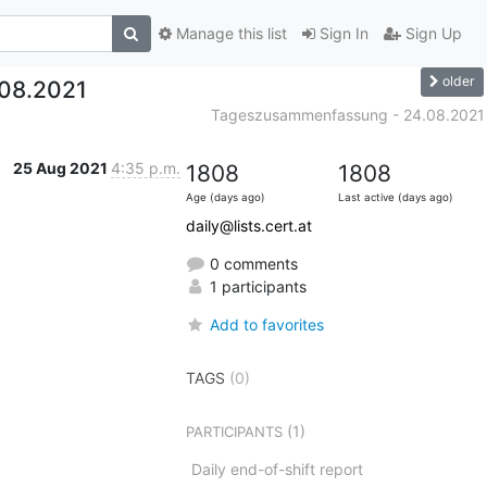
Manage this list
Sign In
Sign Up
older
08.2021
Tageszusammenfassung - 24.08.2021
25 Aug 2021
4:35 p.m.
1808
1808
Age (days ago)
Last active (days ago)
daily@lists.cert.at
0 comments
1 participants
Add to favorites
TAGS
(0)
(1)
PARTICIPANTS
Daily end-of-shift report