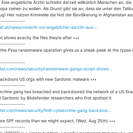
Eine angebliche Ärztin schreibt derzeit willkürlich Menschen an, die 
a ziehen zu wollen. Als Grund gibt sie an, dass sie unter den Taliban
g! Hier nutzen Kriminelle die Not der Bevölkerung in Afghanistan aus
et.at/news/vorsicht-vor-angeblicher-aerztin-aus-...
shows exactly the files theyre after ∗∗∗

--------------

 the Pysa ransomware operation gives us a sneak peek at the types o
er.com/news/security/ransomware-gangs-script-shows...
ackdoors US orgs with new Sardonic malware ∗∗∗

--------------

ercrime gang has breached and backdoored the network of a US financ
rdonic by Bitdefender researchers who first spotted it.

er.com/news/security/fin8-cybercrime-gang-backdoor...
re SPF records than we might expect, (Wed, Aug 25th) ∗∗∗

--------------
