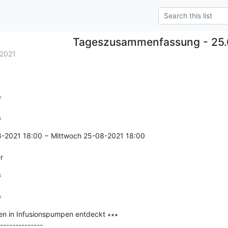
Tageszusammenfassung - 25.
2021


=
8-2021 18:00 − Mittwoch 25-08-2021 18:00

r


=
en in Infusionspumpen entdeckt ∗∗∗

--------------
