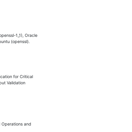
enssl-1_1), Oracle 
untu (openssl).

tion for Critical 
ut Validation 
l Operations and 