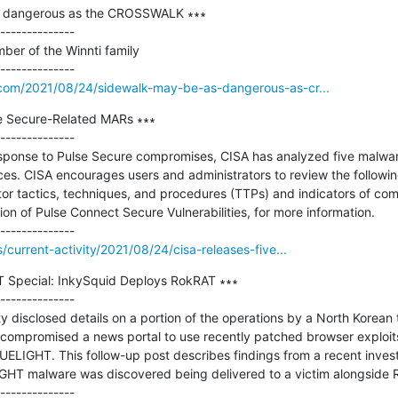
s dangerous as the CROSSWALK ∗∗∗

--------------

er of the Winnti family

.com/2021/08/24/sidewalk-may-be-as-dangerous-as-cr...
e Secure-Related MARs ∗∗∗

--------------

esponse to Pulse Secure compromises, CISA has analyzed five malware
es. CISA encourages users and administrators to review the following
tor tactics, techniques, and procedures (TTPs) and indicators of com
tion of Pulse Connect Secure Vulnerabilities, for more information.

s/current-activity/2021/08/24/cisa-releases-five...
 Special: InkySquid Deploys RokRAT ∗∗∗

--------------

ty disclosed details on a portion of the operations by a North Korean th
 compromised a news portal to use recently patched browser exploits
ELIGHT. This follow-up post describes findings from a recent invest
IGHT malware was discovered being delivered to a victim alongside