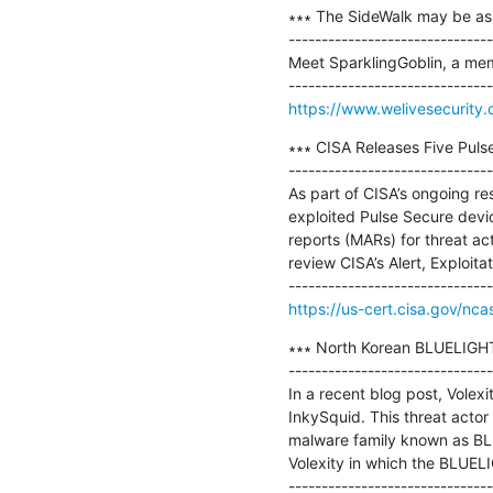
∗∗∗ The SideWalk may be a
-------------------------------
Meet SparklingGoblin, a memb
https://www.welivesecurity
∗∗∗ CISA Releases Five Puls
-------------------------------
As part of CISA’s ongoing r
exploited Pulse Secure devic
reports (MARs) for threat ac
review CISA’s Alert, Exploita
https://us-cert.cisa.gov/nca
∗∗∗ North Korean BLUELIGHT
-------------------------------
In a recent blog post, Volexi
InkySquid. This threat actor
malware family known as BLU
Volexity in which the BLUEL