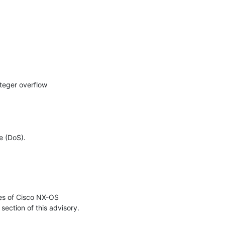
teger overflow 
 (DoS).

es of Cisco NX-OS 
ection of this advisory.
