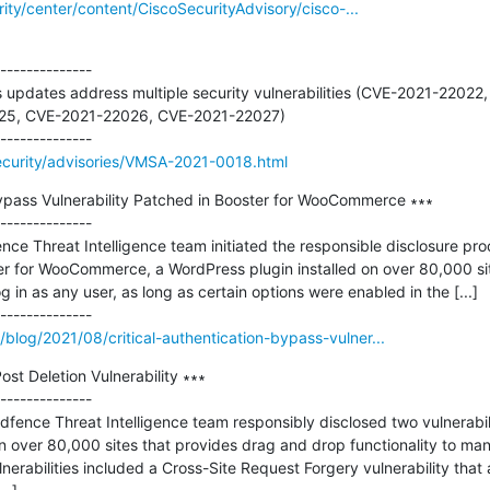
rity/center/content/CiscoSecurityAdvisory/cisco-...
--------------

 updates address multiple security vulnerabilities (CVE-2021-2202
5, CVE-2021-22026, CVE-2021-22027)

curity/advisories/VMSA-2021-0018.html
Bypass Vulnerability Patched in Booster for WooCommerce ∗∗∗

--------------

e Threat Intelligence team initiated the responsible disclosure proce
r for WooCommerce, a WordPress plugin installed on over 80,000 site
g in as any user, as long as certain options were enabled in the [...]

log/2021/08/critical-authentication-bypass-vulner...
t Deletion Vulnerability ∗∗∗

--------------

fence Threat Intelligence team responsibly disclosed two vulnerabili
n over 80,000 sites that provides drag and drop functionality to ma
nerabilities included a Cross-Site Request Forgery vulnerability that