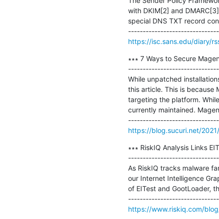
The Sender Policy Framework 
with DKIM[2] and DMARC[3]) 
special DNS TXT record contai
https://isc.sans.edu/diary/r
∗∗∗ 7 Ways to Secure Magent
-------------------------------
While unpatched installation
this article. This is becaus
targeting the platform. Whil
currently maintained. Magen
https://blog.sucuri.net/202
∗∗∗ RiskIQ Analysis Links E
-------------------------------
As RiskIQ tracks malware fa
our Internet Intelligence Gr
of EITest and GootLoader, t
https://www.riskiq.com/blog