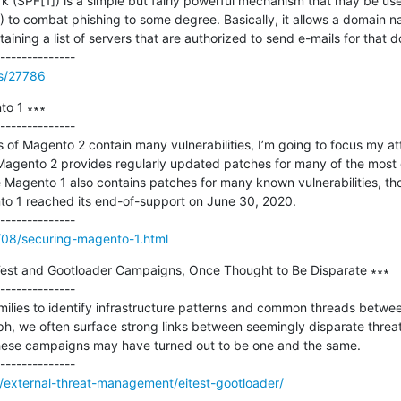
(SPF[1]) is a simple but fairly powerful mechanism that may be used
to combat phishing to some degree. Basically, it allows a domain na
ning a list of servers that are authorized to send e-mails for that d
ss/27786
o 1 ∗∗∗

--------------

s of Magento 2 contain many vulnerabilities, I’m going to focus my at
e Magento 2 provides regularly updated patches for many of the most 
e Magento 1 also contains patches for many known vulnerabilities, th
to 1 reached its end-of-support on June 30, 2020.

1/08/securing-magento-1.html
ITest and Gootloader Campaigns, Once Thought to Be Disparate ∗∗∗

--------------

milies to identify infrastructure patterns and common threads betwee
aph, we often surface strong links between seemingly disparate threa
hese campaigns may have turned out to be one and the same.

/external-threat-management/eitest-gootloader/