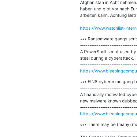
Afghanistan in Acht nehmen. 
haben und gibt vor nach Europ
arbeiten kann. Achtung Betru
https://www.watchlist-intern
∗∗∗ Ransomware gangs script 
-------------------------------
A PowerShell script used by
steal during a cyberattack.

https://www.bleepingcomput
∗∗∗ FIN8 cybercrime gang b
-------------------------------
A financially motivated cyb
new malware known dubbed Sa
https://www.bleepingcomput
∗∗∗ There may be (many) mo
-------------------------------