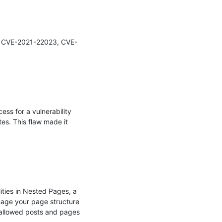
2, CVE-2021-22023, CVE-
ss for a vulnerability 
s. This flaw made it 
ties in Nested Pages, a 
nage your page structure 
 allowed posts and pages 