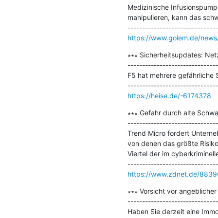
Medizinische Infusionspump
manipulieren, kann das schw
https://www.golem.de/news/
∗∗∗ Sicherheitsupdates: Net
-------------------------------
F5 hat mehrere gefährliche 
https://heise.de/-6174378
∗∗∗ Gefahr durch alte Schwac
-------------------------------
Trend Micro fordert Unterne
von denen das größte Risiko
Viertel der im cyberkriminell
https://www.zdnet.de/8839
∗∗∗ Vorsicht vor angeblicher 
-------------------------------
Haben Sie derzeit eine Immobi