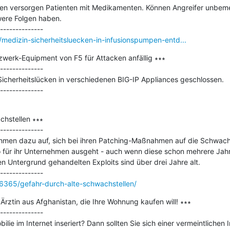
en versorgen Patienten mit Medikamenten. Können Angreifer unbemer
ere Folgen haben.

medizin-sicherheitsluecken-in-infusionspumpen-entd...
zwerk-Equipment von F5 für Attacken anfällig ∗∗∗

--------------

Sicherheitslücken in verschiedenen BIG-IP Appliances geschlossen.

hstellen ∗∗∗

--------------

hmen dazu auf, sich bei ihren Patching-Maßnahmen auf die Schwachst
 für ihr Unternehmen ausgeht - auch wenn diese schon mehrere Jahre 
en Untergrund gehandelten Exploits sind über drei Jahre alt.

6365/gefahr-durch-alte-schwachstellen/
Ärztin aus Afghanistan, die Ihre Wohnung kaufen will! ∗∗∗

--------------

lie im Internet inseriert? Dann sollten Sie sich einer vermeintlichen I