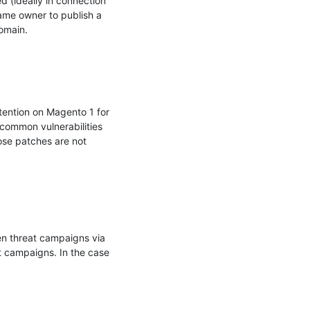
 (ideally in connection 
me owner to publish a 
omain.

tention on Magento 1 for 
common vulnerabilities 
ose patches are not 
n threat campaigns via 
t campaigns. In the case 