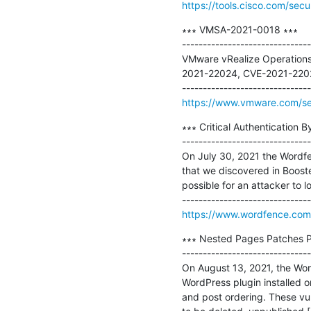
https://tools.cisco.com/secu
∗∗∗ VMSA-2021-0018 ∗∗∗

-------------------------------
VMware vRealize Operations
2021-22024, CVE-2021-2202
https://www.vmware.com/se
∗∗∗ Critical Authentication 
-------------------------------
On July 30, 2021 the Wordfenc
that we discovered in Booste
possible for an attacker to lo
https://www.wordfence.com/b
∗∗∗ Nested Pages Patches Pos
-------------------------------
On August 13, 2021, the Word
WordPress plugin installed o
and post ordering. These vul