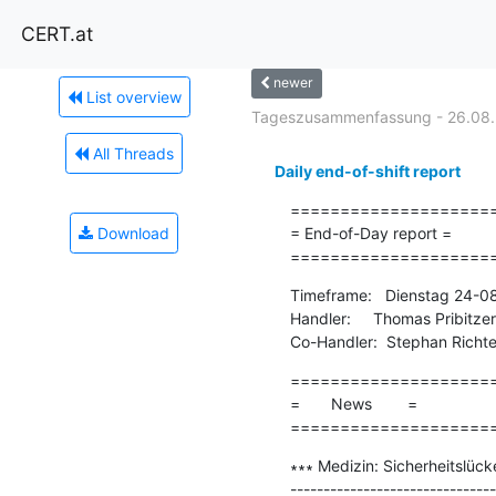
CERT.at
newer
List overview
Tageszusammenfassung - 26.08.
All Threads
Daily end-of-shift report
=====================
Download
= End-of-Day report =

====================
Timeframe:   Dienstag 24-0
Handler:     Thomas Pribitzer

Co-Handler:  Stephan Richte
=====================
=       News        =

====================
∗∗∗ Medizin: Sicherheitslück
-------------------------------