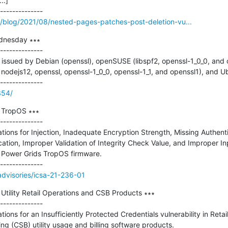
.]

blog/2021/08/nested-pages-patches-post-deletion-vu...
dnesday ∗∗∗

--------------

issued by Debian (openssl), openSUSE (libspf2, openssl-1_0_0, and op
, nodejs12, openssl, openssl-1_0_0, openssl-1_1, and openssl1), and Ub
354/
 TropOS ∗∗∗

--------------

tions for Injection, Inadequate Encryption Strength, Missing Authentica
ation, Improper Validation of Integrity Check Value, and Improper Inp
BB Power Grids TropOS firmware.

/advisories/icsa-21-236-01
Utility Retail Operations and CSB Products ∗∗∗

--------------

tions for an Insufficiently Protected Credentials vulnerability in Retai
ng (CSB) utility usage and billing software products.
