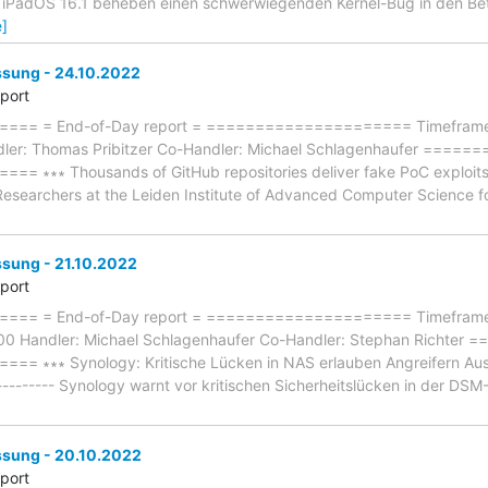
nd iPadOS 16.1 beheben einen schwerwiegenden Kernel-Bug in den Be
]
ung - 24.10.2022
eport
== = End-of-Day report = ===================== Timeframe: 
dler: Thomas Pribitzer Co-Handler: Michael Schlagenhaufer ===
∗∗∗ Thousands of GitHub repositories deliver fake PoC exploits wi
- Researchers at the Leiden Institute of Advanced Computer Science f
ung - 21.10.2022
eport
== = End-of-Day report = ===================== Timeframe: 
:00 Handler: Michael Schlagenhaufer Co-Handler: Stephan Richt
 ∗∗∗ Synology: Kritische Lücken in NAS erlauben Angreifern Ausf
----------- Synology warnt vor kritischen Sicherheitslücken in der DS
ung - 20.10.2022
eport