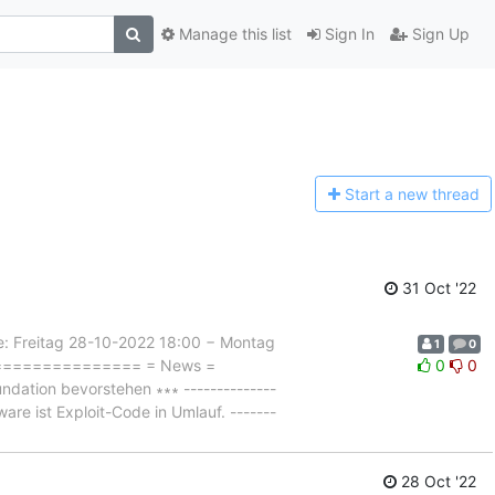
Manage this list
Sign In
Sign Up
Start a n
ew thread
31 Oct '22
Freitag 28-10-2022 18:00 − Montag
1
0
================== = News =
0
0
tion bevorstehen ∗∗∗ --------------
ware ist Exploit-Code in Umlauf. -------
28 Oct '22