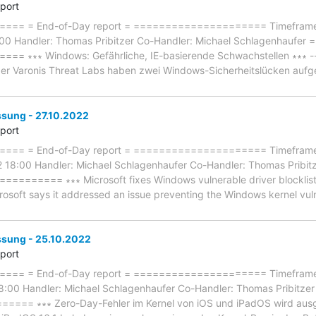
eport
== = End-of-Day report = ===================== Timeframe: 
:00 Handler: Thomas Pribitzer Co-Handler: Michael Schlagenhau
∗∗∗ Windows: Gefährliche, IE-basierende Schwachstellen ∗∗∗ ------
 der Varonis Threat Labs haben zwei Windows-Sicherheitslücken aufg
ung - 27.10.2022
eport
== = End-of-Day report = ===================== Timeframe: 
2 18:00 Handler: Michael Schlagenhaufer Co-Handler: Thomas Pr
====== ∗∗∗ Microsoft fixes Windows vulnerable driver blocklist syn
icrosoft says it addressed an issue preventing the Windows kernel vuln
ung - 25.10.2022
eport
== = End-of-Day report = ===================== Timeframe:
18:00 Handler: Michael Schlagenhaufer Co-Handler: Thomas Prib
= ∗∗∗ Zero-Day-Fehler im Kernel von iOS und iPadOS wird ausgenut