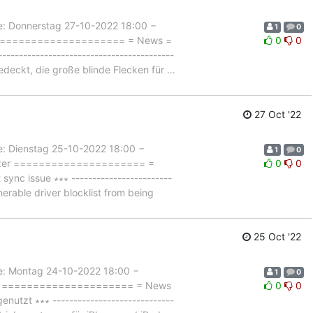
Donnerstag 27-10-2022 18:00 −
1
0
fer ===================== = News =
0
0
-------------------------------------
edeckt, die große blinde Flecken für
…
27 Oct '22
Dienstag 25-10-2022 18:00 −
1
0
ibitzer ===================== =
0
0
c issue ∗∗∗ ------------------------
erable driver blocklist from being
25 Oct '22
 Montag 24-10-2022 18:00 −
1
0
itzer ===================== = News
0
0
zt ∗∗∗ -----------------------------