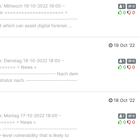
Mittwoch 19-10-2022 18:00 −
1
0
ichter ===================== =
0
0
-------------------------------------
which can assist digital forensic
…
19 Oct '22
Dienstag 18-10-2022 18:00 −
1
0
======= = News =
0
0
---------------------------- Nach dem
ator nach. ---------------------------
18 Oct '22
 Montag 17-10-2022 18:00 −
1
0
======= = News =
0
0
------------------------------------
evel vulnerability that is likely to