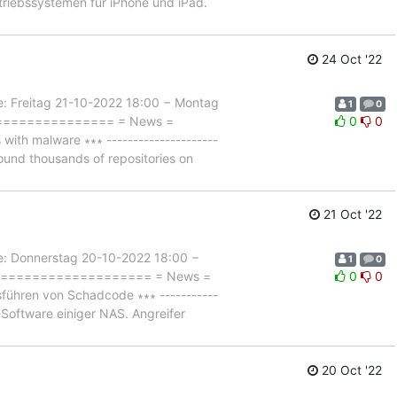
triebssystemen für iPhone und iPad.
24 Oct '22
Freitag 21-10-2022 18:00 − Montag
1
0
================== = News =
0
0
th malware ∗∗∗ ---------------------
ound thousands of repositories on
21 Oct '22
Donnerstag 20-10-2022 18:00 −
1
0
er ===================== = News =
0
0
ühren von Schadcode ∗∗∗ -----------
M-Software einiger NAS. Angreifer
20 Oct '22