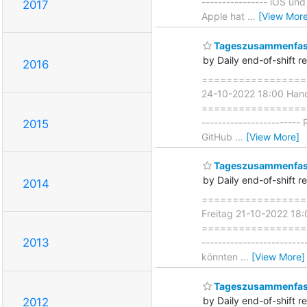
---------------- iOS u
2017
Apple hat
…
[View More
Tageszusammenfass
by Daily end-of-shift r
2016
===================
24-10-2022 18:00 Han
===================== 
-----------------------
2015
GitHub
…
[View More]
Tageszusammenfass
by Daily end-of-shift r
2014
===================
Freitag 21-10-2022 18
=====================
2013
-----------------------
könnten
…
[View More]
Tageszusammenfass
by Daily end-of-shift r
2012