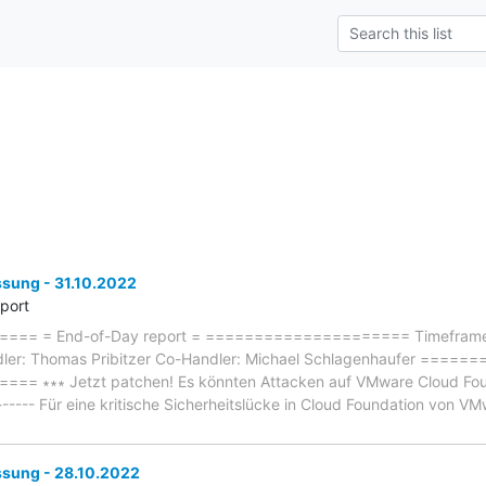
ung - 31.10.2022
eport
== = End-of-Day report = ===================== Timeframe: 
dler: Thomas Pribitzer Co-Handler: Michael Schlagenhaufer ===
 ∗∗∗ Jetzt patchen! Es könnten Attacken auf VMware Cloud Founda
------- Für eine kritische Sicherheitslücke in Cloud Foundation von VM
ung - 28.10.2022