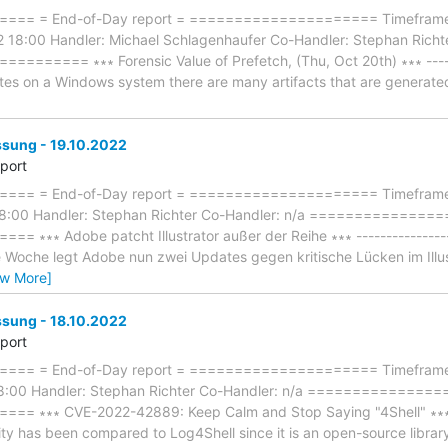
== = End-of-Day report = ===================== Timeframe: 
2 18:00 Handler: Michael Schlagenhaufer Co-Handler: Stephan R
====== ∗∗∗ Forensic Value of Prefetch, (Thu, Oct 20th) ∗∗∗ --------
s on a Windows system there are many artifacts that are generated 
ung - 19.10.2022
eport
== = End-of-Day report = ===================== Timeframe: 
18:00 Handler: Stephan Richter Co-Handler: n/a ==============
∗∗∗ Adobe patcht Illustrator außer der Reihe ∗∗∗ -----------------
Woche legt Adobe nun zwei Updates gegen kritische Lücken im Illustr
ew More]
ung - 18.10.2022
eport
== = End-of-Day report = ===================== Timeframe:
18:00 Handler: Stephan Richter Co-Handler: n/a ==============
 ∗∗∗ CVE-2022-42889: Keep Calm and Stop Saying "4Shell" ∗∗∗ ----
ility has been compared to Log4Shell since it is an open-source library-l