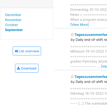
===================
Donnerstag 20-10-202
News = ===============
December
When a program execute
November
[View More]
October
September
Tageszusammenfass
by Daily end-of-shift r
===================
List overview
Mittwoch 19-10-2022 
===================== 
großen Patchday letzte 
------------------
…
[Vi
Download
Tageszusammenfass
by Daily end-of-shift r
===================
Dienstag 18-10-2022 
=====================
----- [...] The vulnerab