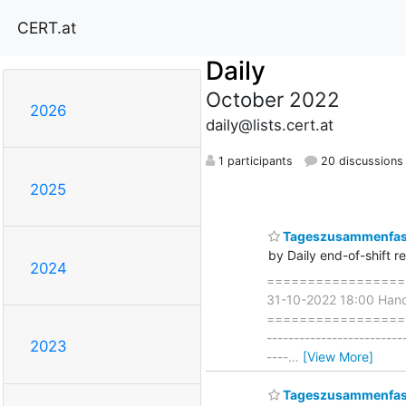
CERT.at
Daily
October 2022
2026
daily@lists.cert.at
1 participants
20 discussions
2025
Tageszusammenfass
by Daily end-of-shift r
2024
===================
31-10-2022 18:00 Han
=====================
------------------------
2023
----
…
[View More]
Tageszusammenfass