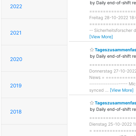
by Daily end-of-shift r
2022
===================
Freitag 28-10-2022 18
===================== 
-- Sicherheitsforscher
2021
[View More]
Tageszusammenfass
by Daily end-of-shift r
2020
===================
Donnerstag 27-10-202
News = ===============
--------------------- M
2019
synced
…
[View More]
Tageszusammenfass
by Daily end-of-shift r
2018
===================
Dienstag 25-10-2022 
= ====================