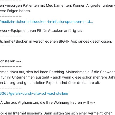
en versorgen Patienten mit Medikamenten. Können Angreifer unbemer
ere Folgen haben.

medizin-sicherheitsluecken-in-infusionspumpen-entd...
zwerk-Equipment von F5 für Attacken anfällig ∗∗∗

--------------

Sicherheitslücken in verschiedenen BIG-IP Appliances geschlossen.

hstellen ∗∗∗

--------------

hmen dazu auf, sich bei ihren Patching-Maßnahmen auf die Schwachst
 für ihr Unternehmen ausgeht - auch wenn diese schon mehrere Jahre 
en Untergrund gehandelten Exploits sind über drei Jahre alt.

6365/gefahr-durch-alte-schwachstellen/
Ärztin aus Afghanistan, die Ihre Wohnung kaufen will! ∗∗∗

--------------

lie im Internet inseriert? Dann sollten Sie sich einer vermeintlichen I