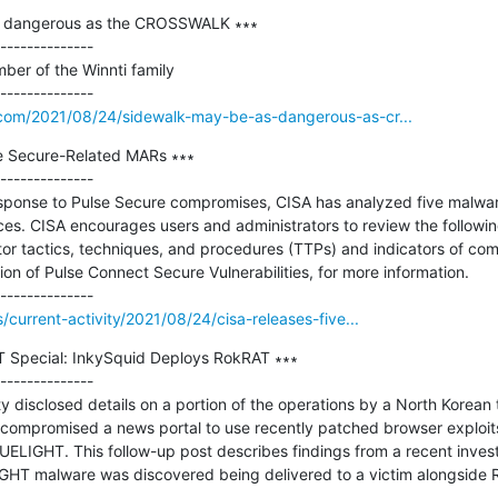
s dangerous as the CROSSWALK ∗∗∗

--------------

er of the Winnti family

.com/2021/08/24/sidewalk-may-be-as-dangerous-as-cr...
e Secure-Related MARs ∗∗∗

--------------

esponse to Pulse Secure compromises, CISA has analyzed five malware
es. CISA encourages users and administrators to review the following
tor tactics, techniques, and procedures (TTPs) and indicators of com
tion of Pulse Connect Secure Vulnerabilities, for more information.

s/current-activity/2021/08/24/cisa-releases-five...
 Special: InkySquid Deploys RokRAT ∗∗∗

--------------

ty disclosed details on a portion of the operations by a North Korean th
 compromised a news portal to use recently patched browser exploits
ELIGHT. This follow-up post describes findings from a recent invest
IGHT malware was discovered being delivered to a victim alongside