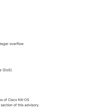
teger overflow 
 (DoS).

es of Cisco NX-OS 
ection of this advisory.
