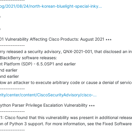
og/2021/08/24/north-korean-bluelight-special-inky...


=
 Vulnerability Affecting Cisco Products: August 2021 ∗∗∗

--------------

ry released a security advisory, QNX-2021-001, that disclosed an in
 BlackBerry software releases: 

Platform (SDP) - 6.5.0SP1 and earlier 

d earlier 

d earlier 

low an attacker to execute arbitrary code or cause a denial of service
rity/center/content/CiscoSecurityAdvisory/cisco-...
hon Parser Privilege Escalation Vulnerability ∗∗∗

--------------

 Cisco found that this vulnerability was present in additional releas
on of Python 3 support. For more information, see the Fixed Software s