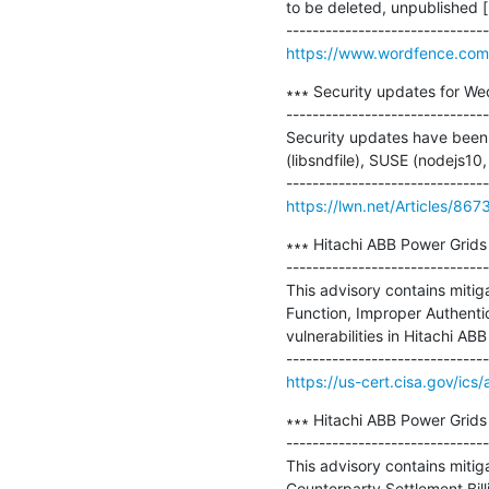
to be deleted, unpublished [..
https://www.wordfence.com/
∗∗∗ Security updates for We
-------------------------------
Security updates have been 
(libsndfile), SUSE (nodejs10
https://lwn.net/Articles/867
∗∗∗ Hitachi ABB Power Grids
-------------------------------
This advisory contains mitiga
Function, Improper Authentic
vulnerabilities in Hitachi A
https://us-cert.cisa.gov/ics
∗∗∗ Hitachi ABB Power Grids 
-------------------------------
This advisory contains mitiga
Counterparty Settlement Billi