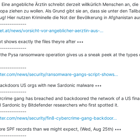
Eine angebliche Ärztin schreibt derzeit willkürlich Menschen an, die 
a ziehen zu wollen. Als Grund gibt sie an, dass sie unter den Taliban
g! Hier nutzen Kriminelle die Not der Bevölkerung in Afghanistan aus
et.at/news/vorsicht-vor-angeblicher-aerztin-aus-...
shows exactly the files theyre after ∗∗∗

--------------

 the Pysa ransomware operation gives us a sneak peek at the types o
er.com/news/security/ransomware-gangs-script-shows...
ackdoors US orgs with new Sardonic malware ∗∗∗

--------------

ercrime gang has breached and backdoored the network of a US financ
rdonic by Bitdefender researchers who first spotted it.

er.com/news/security/fin8-cybercrime-gang-backdoor...
re SPF records than we might expect, (Wed, Aug 25th) ∗∗∗

--------------
