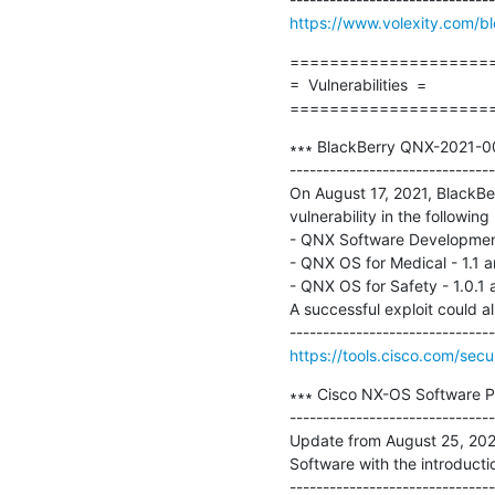
https://www.volexity.com/bl
=====================
=  Vulnerabilities  =

====================
∗∗∗ BlackBerry QNX-2021-001
-------------------------------
On August 17, 2021, BlackBer
vulnerability in the following
- QNX Software Development 
- QNX OS for Medical - 1.1 an
- QNX OS for Safety - 1.0.1 an
A successful exploit could al
https://tools.cisco.com/secu
∗∗∗ Cisco NX-OS Software Pyt
-------------------------------
Update from August 25, 2021:
Software with the introducti