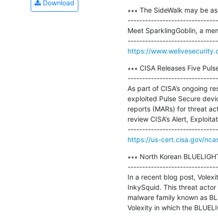
Download
∗∗∗ The SideWalk may be a
-------------------------------
Meet SparklingGoblin, a memb
https://www.welivesecurity
∗∗∗ CISA Releases Five Puls
-------------------------------
As part of CISA’s ongoing r
exploited Pulse Secure devic
reports (MARs) for threat ac
review CISA’s Alert, Exploita
https://us-cert.cisa.gov/nca
∗∗∗ North Korean BLUELIGHT
-------------------------------
In a recent blog post, Volexi
InkySquid. This threat actor
malware family known as BLU
Volexity in which the BLUEL