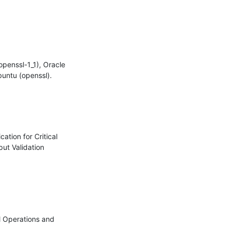
enssl-1_1), Oracle 
untu (openssl).

tion for Critical 
ut Validation 
l Operations and 