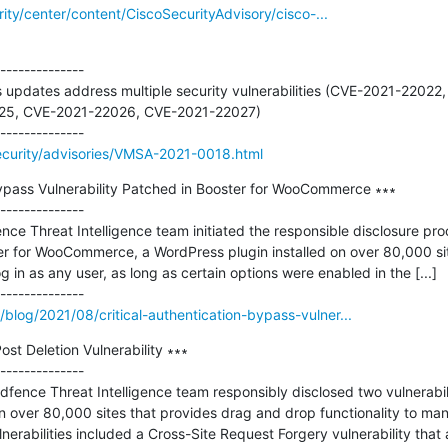
rity/center/content/CiscoSecurityAdvisory/cisco-...
--------------

 updates address multiple security vulnerabilities (CVE-2021-2202
5, CVE-2021-22026, CVE-2021-22027)

curity/advisories/VMSA-2021-0018.html
Bypass Vulnerability Patched in Booster for WooCommerce ∗∗∗

--------------

e Threat Intelligence team initiated the responsible disclosure proce
r for WooCommerce, a WordPress plugin installed on over 80,000 site
g in as any user, as long as certain options were enabled in the [...]

log/2021/08/critical-authentication-bypass-vulner...
t Deletion Vulnerability ∗∗∗

--------------

fence Threat Intelligence team responsibly disclosed two vulnerabili
n over 80,000 sites that provides drag and drop functionality to ma
nerabilities included a Cross-Site Request Forgery vulnerability that