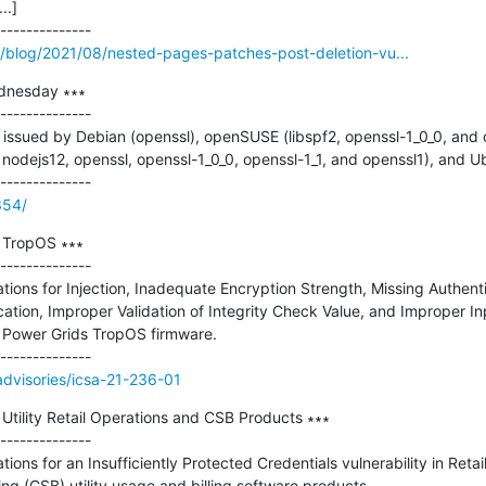
.]

blog/2021/08/nested-pages-patches-post-deletion-vu...
dnesday ∗∗∗

--------------

issued by Debian (openssl), openSUSE (libspf2, openssl-1_0_0, and op
, nodejs12, openssl, openssl-1_0_0, openssl-1_1, and openssl1), and Ub
354/
 TropOS ∗∗∗

--------------

tions for Injection, Inadequate Encryption Strength, Missing Authentica
ation, Improper Validation of Integrity Check Value, and Improper Inp
BB Power Grids TropOS firmware.

/advisories/icsa-21-236-01
Utility Retail Operations and CSB Products ∗∗∗

--------------

tions for an Insufficiently Protected Credentials vulnerability in Retai
ng (CSB) utility usage and billing software products.
