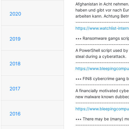
Afghanistan in Acht nehmen. 
haben und gibt vor nach Europ
2020
arbeiten kann. Achtung Betru
https://www.watchlist-intern
∗∗∗ Ransomware gangs script 
2019
-------------------------------
A PowerShell script used by
steal during a cyberattack.

2018
https://www.bleepingcomput
∗∗∗ FIN8 cybercrime gang b
-------------------------------
2017
A financially motivated cyb
new malware known dubbed Sa
https://www.bleepingcomput
2016
∗∗∗ There may be (many) mo
-------------------------------