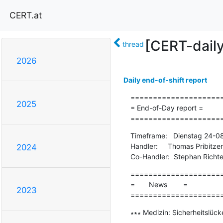
CERT.at
[CERT-dail
thread
2026
Daily end-of-shift report
=====================
2025
= End-of-Day report =

====================
Timeframe:   Dienstag 24-0
Handler:     Thomas Pribitzer

2024
Co-Handler:  Stephan Richte
=====================
=       News        =

2023
====================
∗∗∗ Medizin: Sicherheitslück
-------------------------------