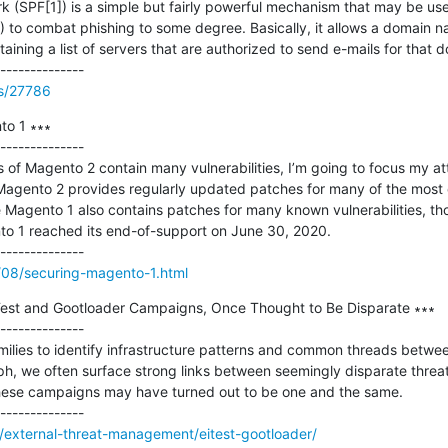
(SPF[1]) is a simple but fairly powerful mechanism that may be used
to combat phishing to some degree. Basically, it allows a domain na
ning a list of servers that are authorized to send e-mails for that d
ss/27786
o 1 ∗∗∗

--------------

s of Magento 2 contain many vulnerabilities, I’m going to focus my at
e Magento 2 provides regularly updated patches for many of the most 
e Magento 1 also contains patches for many known vulnerabilities, th
to 1 reached its end-of-support on June 30, 2020.

1/08/securing-magento-1.html
ITest and Gootloader Campaigns, Once Thought to Be Disparate ∗∗∗

--------------

milies to identify infrastructure patterns and common threads betwee
aph, we often surface strong links between seemingly disparate threa
hese campaigns may have turned out to be one and the same.

/external-threat-management/eitest-gootloader/