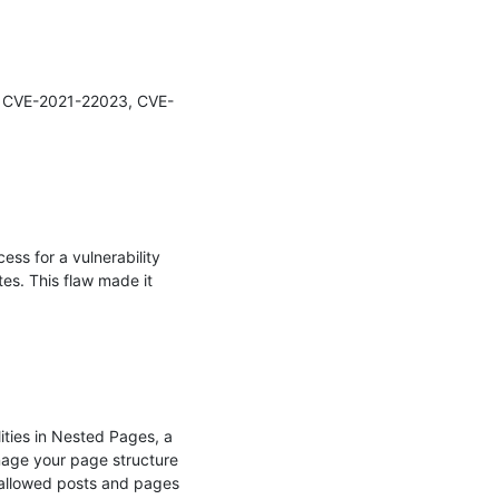
2, CVE-2021-22023, CVE-
ss for a vulnerability 
s. This flaw made it 
ties in Nested Pages, a 
nage your page structure 
 allowed posts and pages 