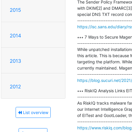
The Sender Policy Framework 
with DKIM[2] and DMARC[3]) 
2015
special DNS TXT record contai
https://isc.sans.edu/diary/r
2014
∗∗∗ 7 Ways to Secure Magent
-------------------------------
While unpatched installation
this article. This is becaus
2013
targeting the platform. Whil
currently maintained. Magen
https://blog.sucuri.net/202
2012
∗∗∗ RiskIQ Analysis Links E
-------------------------------
As RiskIQ tracks malware fa
our Internet Intelligence Gr
List overview
of EITest and GootLoader, t
https://www.riskiq.com/blog