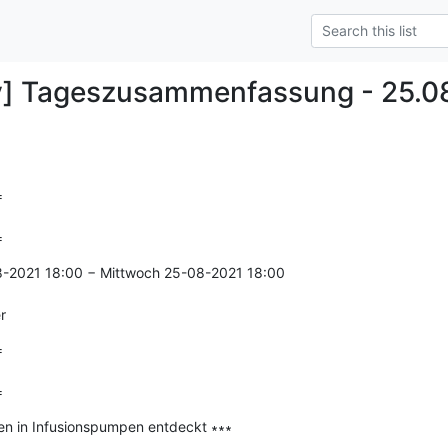
y] Tageszusammenfassung - 25.0


=
8-2021 18:00 − Mittwoch 25-08-2021 18:00

r


=
en in Infusionspumpen entdeckt ∗∗∗

--------------
