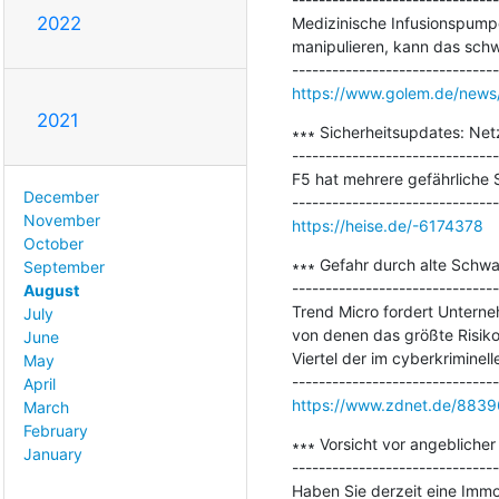
2022
Medizinische Infusionspump
manipulieren, kann das schw
https://www.golem.de/news/
2021
∗∗∗ Sicherheitsupdates: Net
-------------------------------
F5 hat mehrere gefährliche 
December
November
https://heise.de/-6174378
October
∗∗∗ Gefahr durch alte Schwac
September
-------------------------------
August
Trend Micro fordert Unterne
July
von denen das größte Risiko
June
Viertel der im cyberkriminell
May
April
https://www.zdnet.de/8839
March
February
∗∗∗ Vorsicht vor angeblicher 
January
-------------------------------
Haben Sie derzeit eine Immobi