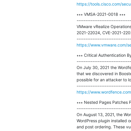
https://tools.cisco.com/secu
∗∗∗ VMSA-2021-0018 ∗∗∗

-------------------------------
VMware vRealize Operations
2021-22024, CVE-2021-2202
https://www.vmware.com/se
∗∗∗ Critical Authentication 
-------------------------------
On July 30, 2021 the Wordfenc
that we discovered in Booste
possible for an attacker to lo
https://www.wordfence.com/b
∗∗∗ Nested Pages Patches Pos
-------------------------------
On August 13, 2021, the Word
WordPress plugin installed o
and post ordering. These vul