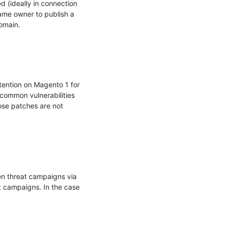
 (ideally in connection 
me owner to publish a 
omain.

tention on Magento 1 for 
common vulnerabilities 
ose patches are not 
n threat campaigns via 
t campaigns. In the case 