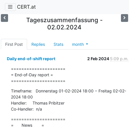
CERT.at
Tageszusammenfassung -
02.02.2024
First Post
Replies
Stats
month
Daily end-of-shift report
2 Feb 2024
5:09 p.m.
=====================

= End-of-Day report =

=====================
Timeframe:   Donnerstag 01-02-2024 18:00 − Freitag 02-02-
2024 18:00

Handler:     Thomas Pribitzer

Co-Handler:  n/a
=====================

=       News        =
