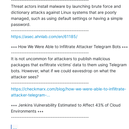
---------------------------------------------

Threat actors install malware by launching brute force and 
dictionary attacks against Linux systems that are poorly 
managed, such as using default settings or having a simple 
password.

https://asec.ahnlab.com/en/61185/
∗∗∗ How We Were Able to Infiltrate Attacker Telegram Bots ∗∗∗

---------------------------------------------

It is not uncommon for attackers to publish malicious 
packages that exfiltrate victims’ data to them using Telegram 
bots. However, what if we could eavesdrop on what the 
attacker sees?

https://checkmarx.com/blog/how-we-were-able-to-infiltrate-
attacker-telegram-...
∗∗∗ Jenkins Vulnerability Estimated to Affect 43% of Cloud 
Environments ∗∗∗

---------------------------------------------
...