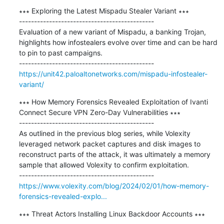
∗∗∗ Exploring the Latest Mispadu Stealer Variant ∗∗∗

---------------------------------------------

Evaluation of a new variant of Mispadu, a banking Trojan, 
highlights how infostealers evolve over time and can be hard 
to pin to past campaigns.

https://unit42.paloaltonetworks.com/mispadu-infostealer-
variant/
∗∗∗ How Memory Forensics Revealed Exploitation of Ivanti 
Connect Secure VPN Zero-Day Vulnerabilities ∗∗∗

---------------------------------------------

As outlined in the previous blog series, while Volexity 
leveraged network packet captures and disk images to 
reconstruct parts of the attack, it was ultimately a memory 
sample that allowed Volexity to confirm exploitation.

https://www.volexity.com/blog/2024/02/01/how-memory-
forensics-revealed-explo...
∗∗∗ Threat Actors Installing Linux Backdoor Accounts ∗∗∗
