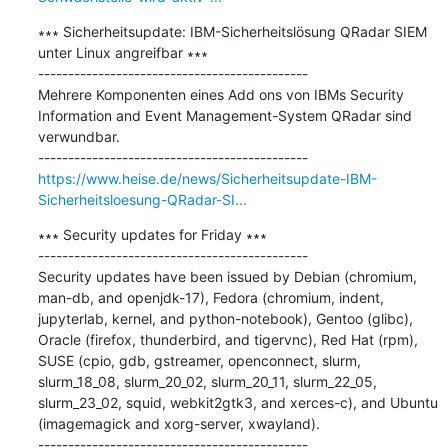
∗∗∗ Sicherheitsupdate: IBM-Sicherheitslösung QRadar SIEM 
unter Linux angreifbar ∗∗∗

---------------------------------------------

Mehrere Komponenten eines Add ons von IBMs Security 
Information and Event Management-System QRadar sind 
verwundbar.

https://www.heise.de/news/Sicherheitsupdate-IBM-
Sicherheitsloesung-QRadar-SI...
∗∗∗ Security updates for Friday ∗∗∗

---------------------------------------------

Security updates have been issued by Debian (chromium, 
man-db, and openjdk-17), Fedora (chromium, indent, 
jupyterlab, kernel, and python-notebook), Gentoo (glibc), 
Oracle (firefox, thunderbird, and tigervnc), Red Hat (rpm), 
SUSE (cpio, gdb, gstreamer, openconnect, slurm, 
slurm_18_08, slurm_20_02, slurm_20_11, slurm_22_05, 
slurm_23_02, squid, webkit2gtk3, and xerces-c), and Ubuntu 
(imagemagick and xorg-server, xwayland).
