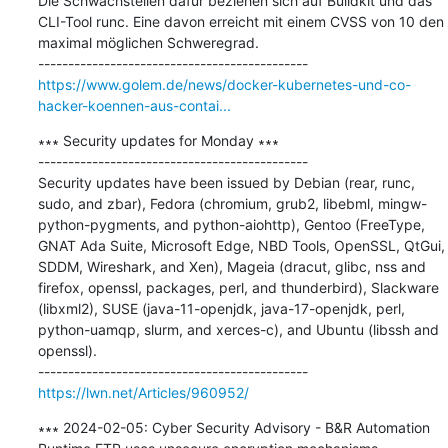
Die Schwachstellen dafür beziehen sich auf Buildkit und das 
CLI-Tool runc. Eine davon erreicht mit einem CVSS von 10 den 
maximal möglichen Schweregrad.

https://www.golem.de/news/docker-kubernetes-und-co-
hacker-koennen-aus-contai...
∗∗∗ Security updates for Monday ∗∗∗

---------------------------------------------

Security updates have been issued by Debian (rear, runc, 
sudo, and zbar), Fedora (chromium, grub2, libebml, mingw-
python-pygments, and python-aiohttp), Gentoo (FreeType, 
GNAT Ada Suite, Microsoft Edge, NBD Tools, OpenSSL, QtGui, 
SDDM, Wireshark, and Xen), Mageia (dracut, glibc, nss and 
firefox, openssl, packages, perl, and thunderbird), Slackware 
(libxml2), SUSE (java-11-openjdk, java-17-openjdk, perl, 
python-uamqp, slurm, and xerces-c), and Ubuntu (libssh and 
openssl).

https://lwn.net/Articles/960952/
∗∗∗ 2024-02-05: Cyber Security Advisory - B&R Automation 