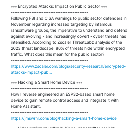
∗∗∗ Encrypted Attacks: Impact on Public Sector ∗∗∗

---------------------------------------------

Following FBI and CISA warnings to public sector defenders in 
November regarding increased targeting by infamous 
ransomware groups, the imperative to understand and defend 
against evolving - and increasingly covert - cyber threats has 
intensified. According to Zscaler ThreatLabz analysis of the 
2023 threat landscape, 86% of threats hide within encrypted 
traffic. What does this mean for the public sector?

https://www.zscaler.com/blogs/security-research/encrypted-
attacks-impact-pub...
∗∗∗ Hacking a Smart Home Device ∗∗∗

---------------------------------------------

How I reverse engineered an ESP32-based smart home 
device to gain remote control access and integrate it with 
Home Assistant.

https://jmswrnr.com/blog/hacking-a-smart-home-device