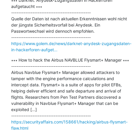
∗∗∗ Darknet: Anydesk-Zugangsdaten in Hackerforen 
aufgetaucht ∗∗∗

---------------------------------------------

Quelle der Daten ist nach aktuellen Erkenntnissen wohl nicht 
der jüngste Sicherheitsvorfall bei Anydesk. Ein 
Passwortwechsel wird dennoch empfohlen.

https://www.golem.de/news/darknet-anydesk-zugangsdaten-
in-hackerforen-aufget...
∗∗∗ How to hack the Airbus NAVBLUE Flysmart+ Manager ∗∗∗

---------------------------------------------

Airbus Navblue Flysmart+ Manager allowed attackers to 
tamper with the engine performance calculations and 
intercept data. Flysmart+ is a suite of apps for pilot EFBs, 
helping deliver efficient and safe departure and arrival of 
flights. Researchers from Pen Test Partners discovered a 
vulnerability in Navblue Flysmart+ Manager that can be 
exploited [...]

https://securityaffairs.com/158661/hacking/airbus-flysmart-
flaw.html