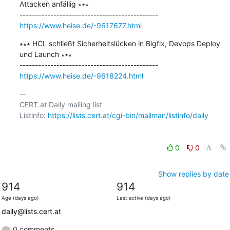
Attacken anfällig ∗∗∗

https://www.heise.de/-9617677.html
∗∗∗ HCL schließt Sicherheitslücken in Bigfix, Devops Deploy 
und Launch ∗∗∗

https://www.heise.de/-9618224.html
-- 

CERT.at Daily mailing list

Listinfo: 
https://lists.cert.at/cgi-bin/mailman/listinfo/daily
0
0
Show replies by date
914
914
Age (days ago)
Last active (days ago)
daily@lists.cert.at
0 comments