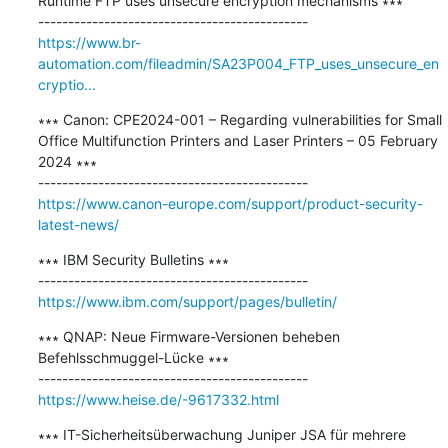
Runtime FTP uses unsecure encryption mechanisms ∗∗∗

https://www.br-
automation.com/fileadmin/SA23P004_FTP_uses_unsecure_en
cryptio...
∗∗∗ Canon: CPE2024-001 – Regarding vulnerabilities for Small 
Office Multifunction Printers and Laser Printers – 05 February 
2024 ∗∗∗

https://www.canon-europe.com/support/product-security-
latest-news/
∗∗∗ IBM Security Bulletins ∗∗∗

https://www.ibm.com/support/pages/bulletin/
∗∗∗ QNAP: Neue Firmware-Versionen beheben 
Befehlsschmuggel-Lücke ∗∗∗

https://www.heise.de/-9617332.html
∗∗∗ IT-Sicherheitsüberwachung Juniper JSA für mehrere 