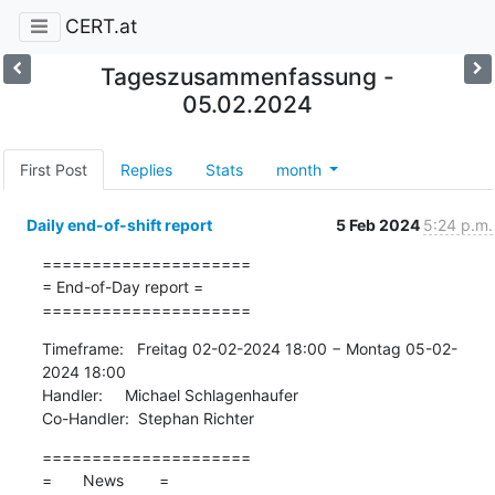
CERT.at
Tageszusammenfassung -
05.02.2024
First Post
Replies
Stats
month
Daily end-of-shift report
5 Feb 2024
5:24 p.m.
=====================

= End-of-Day report =

=====================
Timeframe:   Freitag 02-02-2024 18:00 − Montag 05-02-
2024 18:00

Handler:     Michael Schlagenhaufer

Co-Handler:  Stephan Richter
=====================

=       News        =
