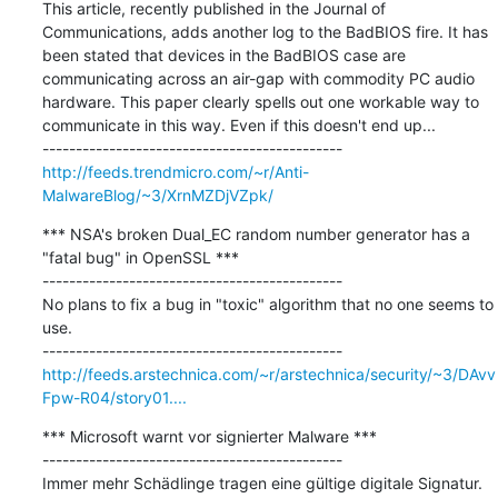
This article, recently published in the Journal of 
Communications, adds another log to the BadBIOS fire. It has 
been stated that devices in the BadBIOS case are 
communicating across an air-gap with commodity PC audio 
hardware. This paper clearly spells out one workable way to 
communicate in this way. Even if this doesn't end up...

http://feeds.trendmicro.com/~r/Anti-
MalwareBlog/~3/XrnMZDjVZpk/
*** NSA's broken Dual_EC random number generator has a 
"fatal bug" in OpenSSL ***

---------------------------------------------

No plans to fix a bug in "toxic" algorithm that no one seems to 
use.

http://feeds.arstechnica.com/~r/arstechnica/security/~3/DAvv
Fpw-R04/story01....
*** Microsoft warnt vor signierter Malware ***

---------------------------------------------

Immer mehr Schädlinge tragen eine gültige digitale Signatur. 