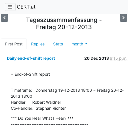
CERT.at
Tageszusammenfassung -
Freitag 20-12-2013
First Post
Replies
Stats
month
Daily end-of-shift report
20 Dec 2013
6:15 p.m.
=======================

= End-of-Shift report =

=======================
Timeframe:   Donnerstag 19-12-2013 18:00 − Freitag 20-12-
2013 18:00

Handler:     Robert Waldner

Co-Handler:  Stephan Richter
*** Do You Hear What I Hear? ***

---------------------------------------------
