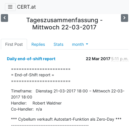
CERT.at
Tageszusammenfassung -
Mittwoch 22-03-2017
First Post
Replies
Stats
month
Daily end-of-shift report
22 Mar 2017
5:11 p.m.
=======================

= End-of-Shift report =

=======================
Timeframe:   Dienstag 21-03-2017 18:00 − Mittwoch 22-03-
2017 18:00

Handler:     Robert Waldner

Co-Handler:  n/a
*** Cybellum verkauft Autostart-Funktion als Zero-Day ***

---------------------------------------------
