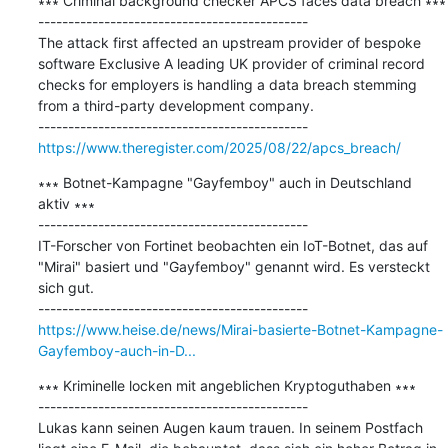
∗∗∗ Criminal background checker APCS faces data breach ∗∗∗

---------------------------------------------

The attack first affected an upstream provider of bespoke 
software Exclusive A leading UK provider of criminal record 
checks for employers is handling a data breach stemming 
from a third-party development company.

https://www.theregister.com/2025/08/22/apcs_breach/
∗∗∗ Botnet-Kampagne "Gayfemboy" auch in Deutschland 
aktiv ∗∗∗

---------------------------------------------

IT-Forscher von Fortinet beobachten ein IoT-Botnet, das auf 
"Mirai" basiert und "Gayfemboy" genannt wird. Es versteckt 
sich gut.

https://www.heise.de/news/Mirai-basierte-Botnet-Kampagne-
Gayfemboy-auch-in-D...
∗∗∗ Kriminelle locken mit angeblichen Kryptoguthaben ∗∗∗

---------------------------------------------

Lukas kann seinen Augen kaum trauen. In seinem Postfach 