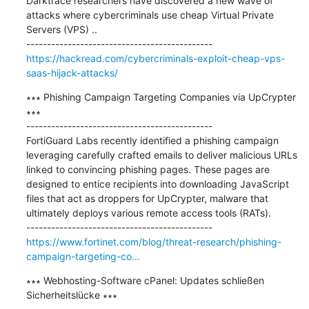
Darktrace researchers have discovered a new wave of 
attacks where cybercriminals use cheap Virtual Private 
Servers (VPS) ..

https://hackread.com/cybercriminals-exploit-cheap-vps-
saas-hijack-attacks/
∗∗∗ Phishing Campaign Targeting Companies via UpCrypter 
∗∗∗

---------------------------------------------

FortiGuard Labs recently identified a phishing campaign 
leveraging carefully crafted emails to deliver malicious URLs 
linked to convincing phishing pages. These pages are 
designed to entice recipients into downloading JavaScript 
files that act as droppers for UpCrypter, malware that 
ultimately deploys various remote access tools (RATs).

https://www.fortinet.com/blog/threat-research/phishing-
campaign-targeting-co...
∗∗∗ Webhosting-Software cPanel: Updates schließen 
Sicherheitslücke ∗∗∗
