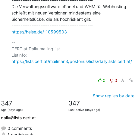
---------------------------------------------

Die Verwaltungssoftware cPanel und WHM für Webhosting 
schließt mit neuen Versionen mindestens eine 
Sicherheitslücke, die als hochriskant gilt.

https://heise.de/-10599503
-- 

CERT.at Daily mailing list

Listinfo: 
https://lists.cert.at/mailman3/postorius/lists/daily.lists.cert.at/
0
0
Show replies by date
347
347
Age (days ago)
Last active (days ago)
daily@lists.cert.at
0 comments
1 participants