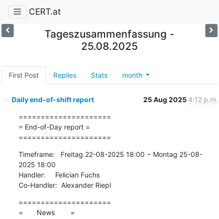
CERT.at
Tageszusammenfassung -
25.08.2025
First Post
Replies
Stats
month
Daily end-of-shift report
25 Aug 2025
4:12 p.m.
=====================

= End-of-Day report =

=====================
Timeframe:   Freitag 22-08-2025 18:00 − Montag 25-08-
2025 18:00

Handler:     Felician Fuchs

Co-Handler:  Alexander Riepl
=====================

=       News        =
