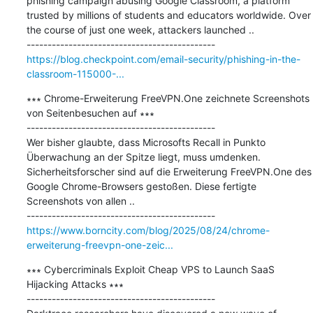
phishing campaign abusing Google Classroom, a platform 
trusted by millions of students and educators worldwide. Over 
the course of just one week, attackers launched ..

https://blog.checkpoint.com/email-security/phishing-in-the-
classroom-115000-...
∗∗∗ Chrome-Erweiterung FreeVPN.One zeichnete Screenshots 
von Seitenbesuchen auf ∗∗∗

---------------------------------------------

Wer bisher glaubte, dass Microsofts Recall in Punkto 
Überwachung an der Spitze liegt, muss umdenken. 
Sicherheitsforscher sind auf die Erweiterung FreeVPN.One des 
Google Chrome-Browsers gestoßen. Diese fertigte 
Screenshots von allen ..

https://www.borncity.com/blog/2025/08/24/chrome-
erweiterung-freevpn-one-zeic...
∗∗∗ Cybercriminals Exploit Cheap VPS to Launch SaaS 
Hijacking Attacks ∗∗∗

---------------------------------------------
