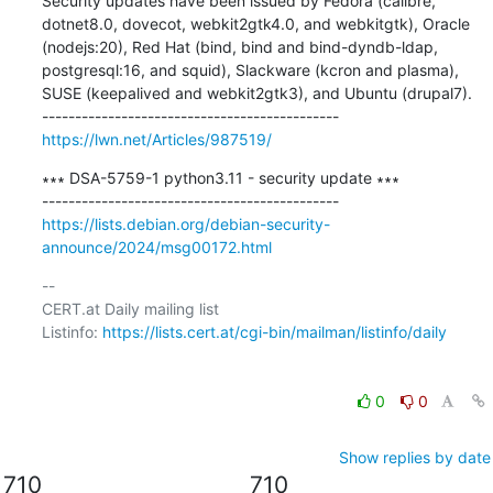
Security updates have been issued by Fedora (calibre, 
dotnet8.0, dovecot, webkit2gtk4.0, and webkitgtk), Oracle 
(nodejs:20), Red Hat (bind, bind and bind-dyndb-ldap, 
postgresql:16, and squid), Slackware (kcron and plasma), 
SUSE (keepalived and webkit2gtk3), and Ubuntu (drupal7).

https://lwn.net/Articles/987519/
∗∗∗ DSA-5759-1 python3.11 - security update ∗∗∗

https://lists.debian.org/debian-security-
announce/2024/msg00172.html
-- 

CERT.at Daily mailing list

Listinfo: 
https://lists.cert.at/cgi-bin/mailman/listinfo/daily
0
0
Show replies by date
710
710