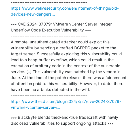
https://www.welivesecurity.com/en/internet-of-things/old-
devices-new-dangers...
∗∗∗ CVE-2024-37079: VMware vCenter Server Integer 
Underflow Code Execution Vulnerability ∗∗∗

---------------------------------------------

A remote, unauthenticated attacker could exploit this 
vulnerability by sending a crafted DCERPC packet to the 
target server. Successfully exploiting this vulnerability could 
lead to a heap buffer overflow, which could result in the 
execution of arbitrary code in the context of the vulnerable 
service. [..] This vulnerability was patched by the vendor in 
June. At the time of the patch release, there was a fair amount 
of attention paid to this vulnerability. However, to date, there 
have been no attacks detected in the wild.

https://www.thezdi.com/blog/2024/8/27/cve-2024-37079-
vmware-vcenter-server-i...
∗∗∗ BlackByte blends tried-and-true tradecraft with newly 
disclosed vulnerabilities to support ongoing attacks ∗∗∗
