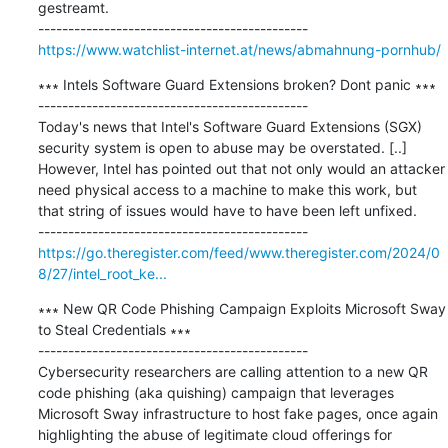
gestreamt.

https://www.watchlist-internet.at/news/abmahnung-pornhub/
∗∗∗ Intels Software Guard Extensions broken? Dont panic ∗∗∗

---------------------------------------------

Today's news that Intel's Software Guard Extensions (SGX) 
security system is open to abuse may be overstated. [..] 
However, Intel has pointed out that not only would an attacker 
need physical access to a machine to make this work, but 
that string of issues would have to have been left unfixed.

https://go.theregister.com/feed/www.theregister.com/2024/0
8/27/intel_root_ke...
∗∗∗ New QR Code Phishing Campaign Exploits Microsoft Sway 
to Steal Credentials ∗∗∗

---------------------------------------------

Cybersecurity researchers are calling attention to a new QR 
code phishing (aka quishing) campaign that leverages 
Microsoft Sway infrastructure to host fake pages, once again 
highlighting the abuse of legitimate cloud offerings for 