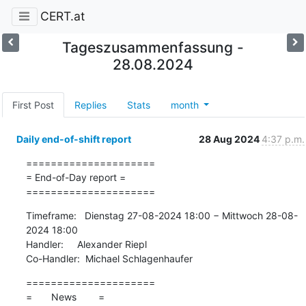
CERT.at
Tageszusammenfassung -
28.08.2024
First Post
Replies
Stats
month
Daily end-of-shift report
28 Aug 2024
4:37 p.m.
=====================

= End-of-Day report =

=====================
Timeframe:   Dienstag 27-08-2024 18:00 − Mittwoch 28-08-
2024 18:00

Handler:     Alexander Riepl

Co-Handler:  Michael Schlagenhaufer
=====================

=       News        =
