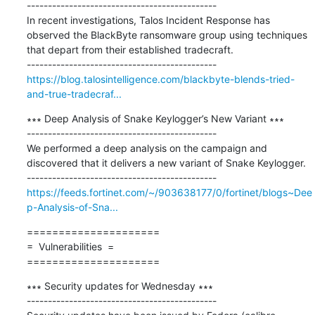
---------------------------------------------

In recent investigations, Talos Incident Response has 
observed the BlackByte ransomware group using techniques 
that depart from their established tradecraft.

https://blog.talosintelligence.com/blackbyte-blends-tried-
and-true-tradecraf...
∗∗∗ Deep Analysis of Snake Keylogger’s New Variant ∗∗∗

---------------------------------------------

We performed a deep analysis on the campaign and 
discovered that it delivers a new variant of Snake Keylogger.

https://feeds.fortinet.com/~/903638177/0/fortinet/blogs~Dee
p-Analysis-of-Sna...
=====================

=  Vulnerabilities  =

=====================
∗∗∗ Security updates for Wednesday ∗∗∗

---------------------------------------------
