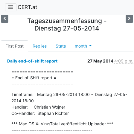
CERT.at
Tageszusammenfassung -
Dienstag 27-05-2014
First Post
Replies
Stats
month
Daily end-of-shift report
27 May 2014
4:09 p.m.
=======================

= End-of-Shift report =

=======================
Timeframe:   Montag 26-05-2014 18:00 − Dienstag 27-05-
2014 18:00

Handler:     Christian Wojner

Co-Handler:  Stephan Richter
*** Mac OS X: VirusTotal veröffentlicht Uploader ***

---------------------------------------------
