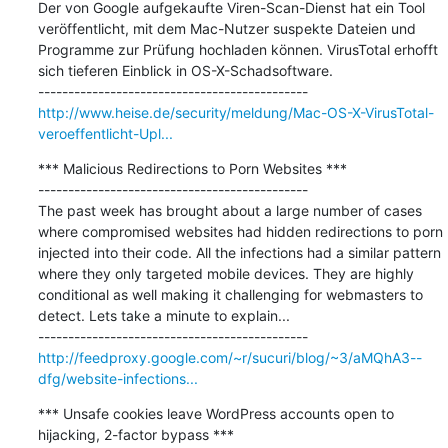
Der von Google aufgekaufte Viren-Scan-Dienst hat ein Tool 
veröffentlicht, mit dem Mac-Nutzer suspekte Dateien und 
Programme zur Prüfung hochladen können. VirusTotal erhofft 
sich tieferen Einblick in OS-X-Schadsoftware.

http://www.heise.de/security/meldung/Mac-OS-X-VirusTotal-
veroeffentlicht-Upl...
*** Malicious Redirections to Porn Websites ***

---------------------------------------------

The past week has brought about a large number of cases 
where compromised websites had hidden redirections to porn 
injected into their code. All the infections had a similar pattern 
where they only targeted mobile devices. They are highly 
conditional as well making it challenging for webmasters to 
detect. Lets take a minute to explain...

http://feedproxy.google.com/~r/sucuri/blog/~3/aMQhA3--
dfg/website-infections...
*** Unsafe cookies leave WordPress accounts open to 
hijacking, 2-factor bypass ***
