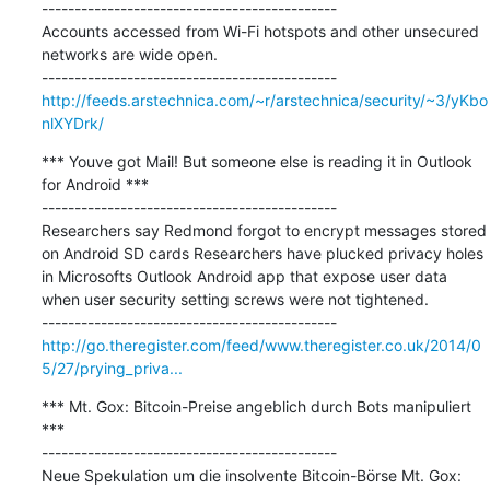
---------------------------------------------

Accounts accessed from Wi-Fi hotspots and other unsecured 
networks are wide open.

http://feeds.arstechnica.com/~r/arstechnica/security/~3/yKbo
nlXYDrk/
*** Youve got Mail! But someone else is reading it in Outlook 
for Android ***

---------------------------------------------

Researchers say Redmond forgot to encrypt messages stored 
on Android SD cards Researchers have plucked privacy holes 
in Microsofts Outlook Android app that expose user data 
when user security setting screws were not tightened.

http://go.theregister.com/feed/www.theregister.co.uk/2014/0
5/27/prying_priva...
*** Mt. Gox: Bitcoin-Preise angeblich durch Bots manipuliert 
***

---------------------------------------------

Neue Spekulation um die insolvente Bitcoin-Börse Mt. Gox: 