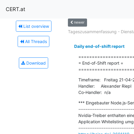
CERT.at
newer
List overview
Tageszusammenfassung - Diensta
All Threads
Daily end-of-shift report
=====================
Download
= End-of-Shift report =

====================
Timeframe:   Freitag 21-04
Handler:     Alexander Riepl

Co-Handler:  n/a
*** Eingebauter Node.js-Serv
-------------------------------
Nvidia-Treiber enthalten ei
Application Whitelisting umg