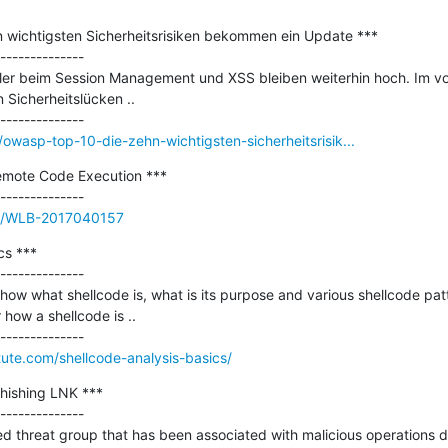
wichtigsten Sicherheitsrisiken bekommen ein Update ***

--------------

ehler beim Session Management und XSS bleiben weiterhin hoch. Im vo
Sicherheitslücken ..

wasp-top-10-die-zehn-wichtigsten-sicherheitsrisik...
Remote Code Execution ***

sue/WLB-2017040157
s ***

--------------

 at how what shellcode is, what is its purpose and various shellcode pat
r how a shellcode is ..

itute.com/shellcode-analysis-basics/
hishing LNK ***

--------------

ted threat group that has been associated with malicious operations d