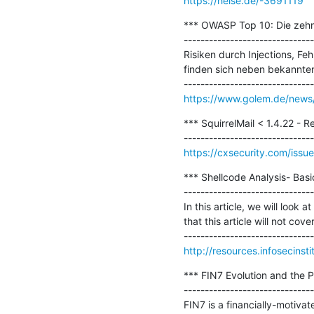
https://heise.de/-3691119
*** OWASP Top 10: Die zehn 
-------------------------------
Risiken durch Injections, F
finden sich neben bekannten 
https://www.golem.de/news/o
*** SquirrelMail < 1.4.22 - 
https://cxsecurity.com/is
*** Shellcode Analysis- Basic
-------------------------------
In this article, we will look
that this article will not cove
http://resources.infosecinst
*** FIN7 Evolution and the P
-------------------------------
FIN7 is a financially-motiva