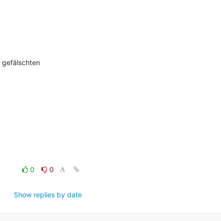
gefälschten 
0
0
Show replies by date