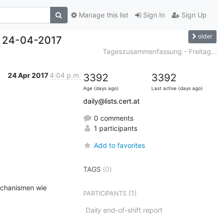
Manage this list
Sign In
Sign Up
older
 24-04-2017
Tageszusammenfassung - Freitag...
24 Apr 2017
4:04 p.m.
3392
3392
Age (days ago)
Last active (days ago)
daily@lists.cert.at
0 comments
1 participants
Add to favorites
TAGS
(0)
echanismen wie 
(1)
PARTICIPANTS
Daily end-of-shift report