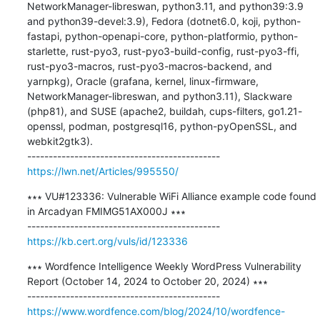
NetworkManager-libreswan, python3.11, and python39:3.9 
and python39-devel:3.9), Fedora (dotnet6.0, koji, python-
fastapi, python-openapi-core, python-platformio, python-
starlette, rust-pyo3, rust-pyo3-build-config, rust-pyo3-ffi, 
rust-pyo3-macros, rust-pyo3-macros-backend, and 
yarnpkg), Oracle (grafana, kernel, linux-firmware, 
NetworkManager-libreswan, and python3.11), Slackware 
(php81), and SUSE (apache2, buildah, cups-filters, go1.21-
openssl, podman, postgresql16, python-pyOpenSSL, and 
webkit2gtk3).

https://lwn.net/Articles/995550/
∗∗∗ VU#123336: Vulnerable WiFi Alliance example code found 
in Arcadyan FMIMG51AX000J ∗∗∗

https://kb.cert.org/vuls/id/123336
∗∗∗ Wordfence Intelligence Weekly WordPress Vulnerability 
Report (October 14, 2024 to October 20, 2024) ∗∗∗

https://www.wordfence.com/blog/2024/10/wordfence-