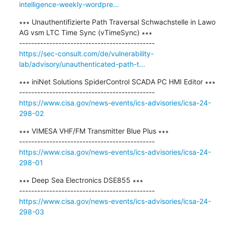
intelligence-weekly-wordpre...
∗∗∗ Unauthentifizierte Path Traversal Schwachstelle in Lawo 
AG vsm LTC Time Sync (vTimeSync) ∗∗∗

https://sec-consult.com/de/vulnerability-
lab/advisory/unauthenticated-path-t...
∗∗∗ iniNet Solutions SpiderControl SCADA PC HMI Editor ∗∗∗

https://www.cisa.gov/news-events/ics-advisories/icsa-24-
298-02
∗∗∗ VIMESA VHF/FM Transmitter Blue Plus ∗∗∗

https://www.cisa.gov/news-events/ics-advisories/icsa-24-
298-01
∗∗∗ Deep Sea Electronics DSE855 ∗∗∗

https://www.cisa.gov/news-events/ics-advisories/icsa-24-
298-03