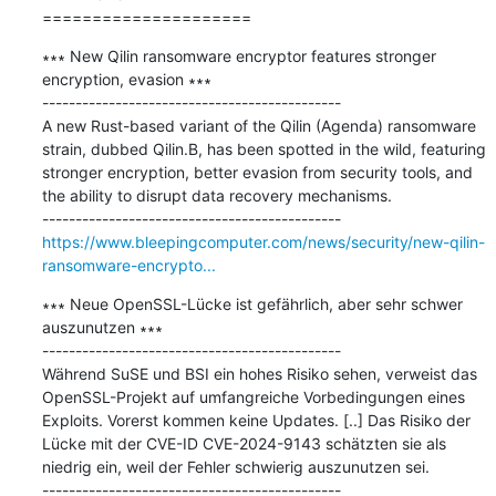
=====================
∗∗∗ New Qilin ransomware encryptor features stronger 
encryption, evasion ∗∗∗

---------------------------------------------

A new Rust-based variant of the Qilin (Agenda) ransomware 
strain, dubbed Qilin.B, has been spotted in the wild, featuring 
stronger encryption, better evasion from security tools, and 
the ability to disrupt data recovery mechanisms.

https://www.bleepingcomputer.com/news/security/new-qilin-
ransomware-encrypto...
∗∗∗ Neue OpenSSL-Lücke ist gefährlich, aber sehr schwer 
auszunutzen ∗∗∗

---------------------------------------------

Während SuSE und BSI ein hohes Risiko sehen, verweist das 
OpenSSL-Projekt auf umfangreiche Vorbedingungen eines 
Exploits. Vorerst kommen keine Updates. [..] Das Risiko der 
Lücke mit der CVE-ID CVE-2024-9143 schätzten sie als 
niedrig ein, weil der Fehler schwierig auszunutzen sei.
