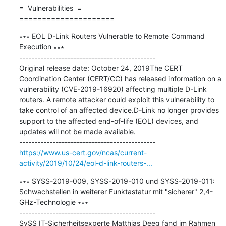
=  Vulnerabilities  =

=====================
∗∗∗ EOL D-Link Routers Vulnerable to Remote Command 
Execution ∗∗∗

---------------------------------------------

Original release date: October 24, 2019The CERT 
Coordination Center (CERT/CC) has released information on a 
vulnerability (CVE-2019-16920) affecting multiple D-Link 
routers. A remote attacker could exploit this vulnerability to 
take control of an affected device.D-Link no longer provides 
support to the affected end-of-life (EOL) devices, and 
updates will not be made available.

https://www.us-cert.gov/ncas/current-
activity/2019/10/24/eol-d-link-routers-...
∗∗∗ SYSS-2019-009, SYSS-2019-010 und SYSS-2019-011: 
Schwachstellen in weiterer Funktastatur mit "sicherer" 2,4-
GHz-Technologie ∗∗∗

---------------------------------------------

SySS IT-Sicherheitsexperte Matthias Deeg fand im Rahmen 