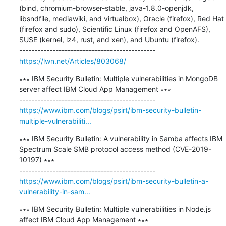
(bind, chromium-browser-stable, java-1.8.0-openjdk, 
libsndfile, mediawiki, and virtualbox), Oracle (firefox), Red Hat 
(firefox and sudo), Scientific Linux (firefox and OpenAFS), 
SUSE (kernel, lz4, rust, and xen), and Ubuntu (firefox).

https://lwn.net/Articles/803068/
∗∗∗ IBM Security Bulletin: Multiple vulnerabilities in MongoDB 
server affect IBM Cloud App Management ∗∗∗

https://www.ibm.com/blogs/psirt/ibm-security-bulletin-
multiple-vulnerabiliti...
∗∗∗ IBM Security Bulletin: A vulnerability in Samba affects IBM 
Spectrum Scale SMB protocol access method (CVE-2019-
10197) ∗∗∗

https://www.ibm.com/blogs/psirt/ibm-security-bulletin-a-
vulnerability-in-sam...
∗∗∗ IBM Security Bulletin: Multiple vulnerabilities in Node.js 
affect IBM Cloud App Management ∗∗∗
