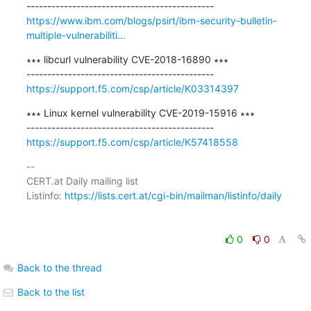
https://www.ibm.com/blogs/psirt/ibm-security-bulletin-
multiple-vulnerabiliti...
∗∗∗ libcurl vulnerability CVE-2018-16890 ∗∗∗

https://support.f5.com/csp/article/K03314397
∗∗∗ Linux kernel vulnerability CVE-2019-15916 ∗∗∗

https://support.f5.com/csp/article/K57418558
-- 

CERT.at Daily mailing list

Listinfo: 
https://lists.cert.at/cgi-bin/mailman/listinfo/daily
0
0
Back to the thread
Back to the list