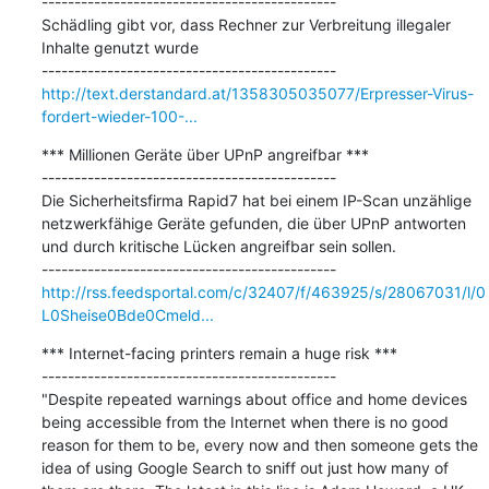
---------------------------------------------

Schädling gibt vor, dass Rechner zur Verbreitung illegaler 
Inhalte genutzt wurde

http://text.derstandard.at/1358305035077/Erpresser-Virus-
fordert-wieder-100-...
*** Millionen Geräte über UPnP angreifbar ***

---------------------------------------------

Die Sicherheitsfirma Rapid7 hat bei einem IP-Scan unzählige 
netzwerkfähige Geräte gefunden, die über UPnP antworten 
und durch kritische Lücken angreifbar sein sollen.

http://rss.feedsportal.com/c/32407/f/463925/s/28067031/l/0
L0Sheise0Bde0Cmeld...
*** Internet-facing printers remain a huge risk ***

---------------------------------------------

"Despite repeated warnings about office and home devices 
being accessible from the Internet when there is no good 
reason for them to be, every now and then someone gets the 
idea of using Google Search to sniff out just how many of 