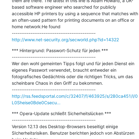
them are there. The latest in this line is Adam Howard, a UK-
based software engineer who searched for publicly 
accessible HP printers by using a sequence that matches with 
an often-used pattern for printing documents on an office or 
home network:He found

http://www.net-security.org/secworld.php?id=14322
*** Hintergrund: Passwort-Schutz für jeden ***

---------------------------------------------

Wer den wohl gemeinten Tipps folgt und für jeden Dienst ein 
eigenes Passwort verwendet, braucht entweder ein 
fotografisches Gedächtnis oder die richtigen Tricks, um das 
scheinbare Chaos in den Griff zu bekommen.

http://rss.feedsportal.com/c/32407/f/463925/s/280ca451/l/0
L0Sheise0Bde0Csecu...
*** Opera-Update schließt Sicherheitslücken ***

---------------------------------------------

Version 12.13 des Desktop-Browsers beseitigt einige 
SIcherheitsrisiken. Benutzer berichten jedoch von Abstürzen 