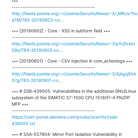
∗∗∗

http://feeds.joomla.org/~r/JoomlaSecurityNews/~3/_M8Ux7ho
aTM/785-20190603-co...
∗∗∗ [20190602] - Core - XSS in subform field ∗∗∗

http://feeds.joomla.org/~r/JoomlaSecurityNews/~3/pYcjfxwU
S9o/784-20190602-co...
∗∗∗ [20190601] - Core - CSV injection in com_actionlogs ∗∗∗

http://feeds.joomla.org/~r/JoomlaSecurityNews/~3/XjAgqEhA
S7g/783-20190601-co...
∗∗∗ # SSB-439005: Vulnerabilities in the additional GNU/Linux 
subsystem of the SIMATIC S7-1500 CPU 1518(F)-4 PN/DP 
MFP ∗∗∗

https://cert-portal.siemens.com/productcert/txt/ssb-
439005.txt
∗∗∗ # SSA-557804: Mirror Port Isolation Vulnerability in 