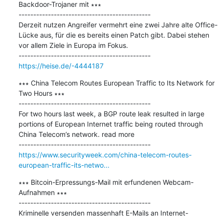
Backdoor-Trojaner mit ∗∗∗

---------------------------------------------

Derzeit nutzen Angreifer vermehrt eine zwei Jahre alte Office-
Lücke aus, für die es bereits einen Patch gibt. Dabei stehen 
vor allem Ziele in Europa im Fokus.

https://heise.de/-4444187
∗∗∗ China Telecom Routes European Traffic to Its Network for 
Two Hours ∗∗∗

---------------------------------------------

For two hours last week, a BGP route leak resulted in large 
portions of European Internet traffic being routed through 
China Telecom’s network. read more

https://www.securityweek.com/china-telecom-routes-
european-traffic-its-netwo...
∗∗∗ Bitcoin-Erpressungs-Mail mit erfundenen Webcam-
Aufnahmen ∗∗∗

---------------------------------------------

Kriminelle versenden massenhaft E-Mails an Internet-