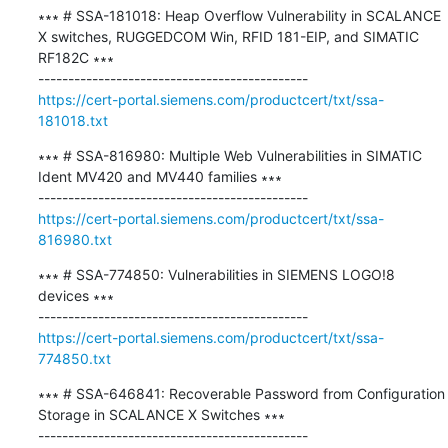
∗∗∗ # SSA-181018: Heap Overflow Vulnerability in SCALANCE 
X switches, RUGGEDCOM Win, RFID 181-EIP, and SIMATIC 
RF182C ∗∗∗

https://cert-portal.siemens.com/productcert/txt/ssa-
181018.txt
∗∗∗ # SSA-816980: Multiple Web Vulnerabilities in SIMATIC 
Ident MV420 and MV440 families ∗∗∗

https://cert-portal.siemens.com/productcert/txt/ssa-
816980.txt
∗∗∗ # SSA-774850: Vulnerabilities in SIEMENS LOGO!8 
devices ∗∗∗

https://cert-portal.siemens.com/productcert/txt/ssa-
774850.txt
∗∗∗ # SSA-646841: Recoverable Password from Configuration 
Storage in SCALANCE X Switches ∗∗∗
