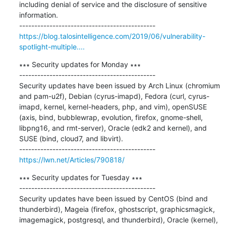
including denial of service and the disclosure of sensitive 
information.

https://blog.talosintelligence.com/2019/06/vulnerability-
spotlight-multiple....
∗∗∗ Security updates for Monday ∗∗∗

---------------------------------------------

Security updates have been issued by Arch Linux (chromium 
and pam-u2f), Debian (cyrus-imapd), Fedora (curl, cyrus-
imapd, kernel, kernel-headers, php, and vim), openSUSE 
(axis, bind, bubblewrap, evolution, firefox, gnome-shell, 
libpng16, and rmt-server), Oracle (edk2 and kernel), and 
SUSE (bind, cloud7, and libvirt).

https://lwn.net/Articles/790818/
∗∗∗ Security updates for Tuesday ∗∗∗

---------------------------------------------

Security updates have been issued by CentOS (bind and 
thunderbird), Mageia (firefox, ghostscript, graphicsmagick, 
imagemagick, postgresql, and thunderbird), Oracle (kernel), 