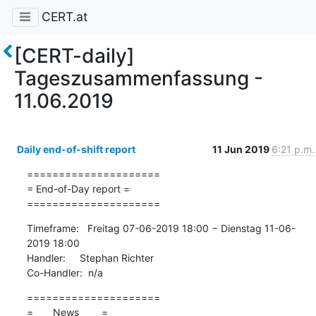
CERT.at
[CERT-daily]
Tageszusammenfassung -
11.06.2019
Daily end-of-shift report
11 Jun 2019
6:21 p.m.
=====================

= End-of-Day report =

=====================
Timeframe:   Freitag 07-06-2019 18:00 − Dienstag 11-06-
2019 18:00

Handler:     Stephan Richter

Co-Handler:  n/a
=====================

=       News        =
