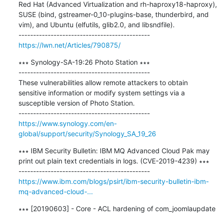
Red Hat (Advanced Virtualization and rh-haproxy18-haproxy), 
SUSE (bind, gstreamer-0_10-plugins-base, thunderbird, and 
vim), and Ubuntu (elfutils, glib2.0, and libsndfile).

https://lwn.net/Articles/790875/
∗∗∗ Synology-SA-19:26 Photo Station ∗∗∗

---------------------------------------------

These vulnerabilities allow remote attackers to obtain 
sensitive information or modify system settings via a 
susceptible version of Photo Station.

https://www.synology.com/en-
global/support/security/Synology_SA_19_26
∗∗∗ IBM Security Bulletin: IBM MQ Advanced Cloud Pak may 
print out plain text credentials in logs. (CVE-2019-4239) ∗∗∗

https://www.ibm.com/blogs/psirt/ibm-security-bulletin-ibm-
mq-advanced-cloud-...
∗∗∗ [20190603] - Core - ACL hardening of com_joomlaupdate 