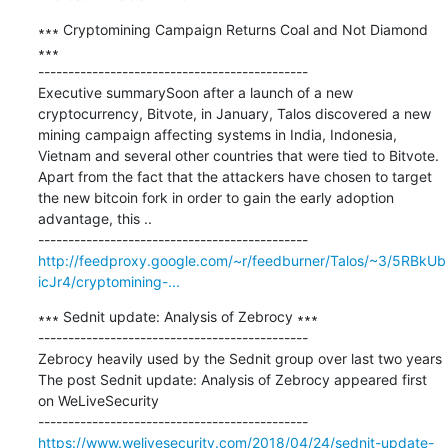
∗∗∗ Cryptomining Campaign Returns Coal and Not Diamond 
∗∗∗

---------------------------------------------

Executive summarySoon after a launch of a new 
cryptocurrency, Bitvote, in January, Talos discovered a new 
mining campaign affecting systems in India, Indonesia, 
Vietnam and several other countries that were tied to Bitvote. 
Apart from the fact that the attackers have chosen to target 
the new bitcoin fork in order to gain the early adoption 
advantage, this ..

http://feedproxy.google.com/~r/feedburner/Talos/~3/5RBkUb
icJr4/cryptomining-...
∗∗∗ Sednit update: Analysis of Zebrocy ∗∗∗

---------------------------------------------

Zebrocy heavily used by the Sednit group over last two years 
The post Sednit update: Analysis of Zebrocy appeared first 
on WeLiveSecurity

https://www.welivesecurity.com/2018/04/24/sednit-update-