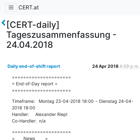
CERT.at
[CERT-daily]
Tageszusammenfassung -
24.04.2018
Daily end-of-shift report
24 Apr 2018
4:09 p.m.
=====================

= End-of-Day report =

=====================
Timeframe:   Montag 23-04-2018 18:00 − Dienstag 24-04-
2018 18:00

Handler:     Alexander Riepl

Co-Handler:  n/a
=====================

=       News        =
