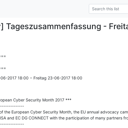
y] Tageszusammenfassung - Frei
==

===
-06-2017 18:00 − Freitag 23-06-2017 18:00

uropean Cyber Security Month 2017 ***

--------------

h of the European Cyber Security Month, the EU annual advocacy cam
SA and EC DG CONNECT with the participation of many partners from