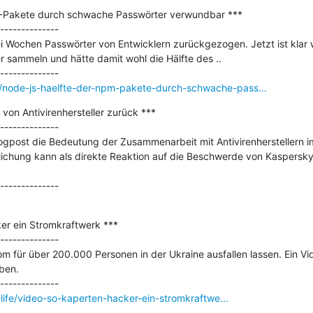
M-Pakete durch schwache Passwörter verwundbar ***

--------------

 Wochen Passwörter von Entwicklern zurückgezogen. Jetzt ist klar 
sammeln und hätte damit wohl die Hälfte des ..

/node-js-haelfte-der-npm-pakete-durch-schwache-pass...
von Antivirenhersteller zurück ***

--------------

logpost die Bedeutung der Zusammenarbeit mit Antivirenherstellern i
entlichung kann als direkte Reaktion auf die Beschwerde von Kaspersky
er ein Stromkraftwerk ***

--------------

für über 200.000 Personen in der Ukraine ausfallen lassen. Ein Video
en.

l-life/video-so-kaperten-hacker-ein-stromkraftwe...