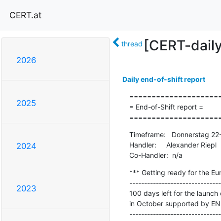
CERT.at
[CERT-dail
thread
2026
Daily end-of-shift report
=====================
2025
= End-of-Shift report =

====================
Timeframe:   Donnerstag 22
Handler:     Alexander Riepl

2024
Co-Handler:  n/a
*** Getting ready for the E
-------------------------------
2023
100 days left for the launc
in October supported by ENI