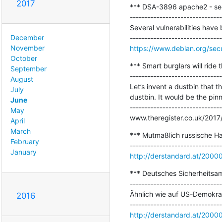
2017
*** DSA-3896 apache2 - sec
-------------------------------
Several vulnerabilities have
December
November
https://www.debian.org/sec
October
*** Smart burglars will ride 
September
-------------------------------
August
Let’s invent a dustbin that 
July
dustbin. It would be the pinn
June
-------------------------------
May
www.theregister.co.uk/2017/
April
March
*** Mutmaßlich russische Hac
February
January
http://derstandard.at/200
*** Deutsches Sicherheitsam
-------------------------------
Ähnlich wie auf US-Demokrat
2016
http://derstandard.at/200