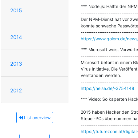
*** Node.js: Hälfte der NP
2015
-------------------------------
Der NPM-Dienst hat vor zwei
konnte schwache Passwörter 
2014
https://www.golem.de/news
*** Microsoft weist Vorwürfe 
-------------------------------
Microsoft betont in einem B
2013
Virus Initiative. Die Veröff
verstanden werden.

https://heise.de/-3754148
2012
*** Video: So kaperten Hack
-------------------------------
2015 haben Hacker den Strom 
List overview
Steuer-PCs übernommen hab
https://futurezone.at/digita