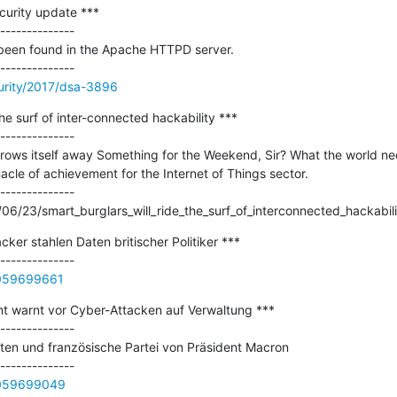
urity update ***

--------------

 been found in the Apache HTTPD server.

urity/2017/dsa-3896
the surf of inter-connected hackability ***

--------------

throws itself away Something for the Weekend, Sir? What the world need
acle of achievement for the Internet of Things sector.

--------------

06/23/smart_burglars_will_ride_the_surf_of_interconnected_hackabili
ker stahlen Daten britischer Politiker ***

0059699661
t warnt vor Cyber-Attacken auf Verwaltung ***

--------------

en und französische Partei von Präsident Macron

0059699049