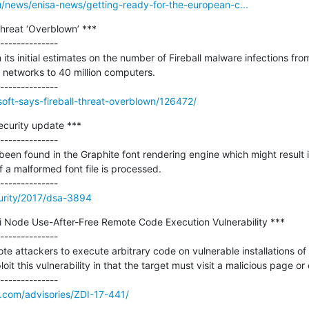
u/news/enisa-news/getting-ready-for-the-european-c...
hreat ‘Overblown’ ***

--------------

ts initial estimates on the number of Fireball malware infections fro
networks to 40 million computers.

soft-says-fireball-threat-overblown/126472/
curity update ***

--------------

 been found in the Graphite font rendering engine which might result in
f a malformed font file is processed.

urity/2017/dsa-3894
i Node Use-After-Free Remote Code Execution Vulnerability ***

--------------

ote attackers to execute arbitrary code on vulnerable installations of 
loit this vulnerability in that the target must visit a malicious page or 
e.com/advisories/ZDI-17-441/