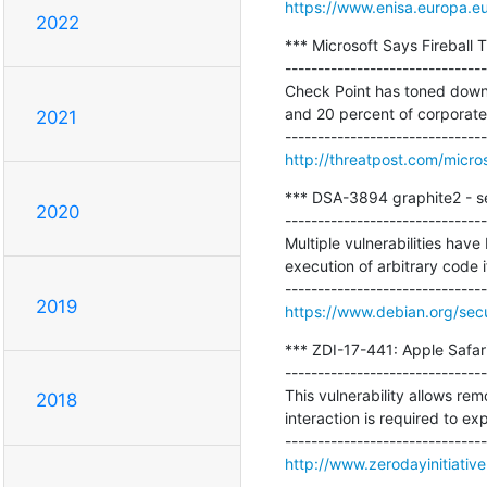
https://www.enisa.europa.e
2022
*** Microsoft Says Fireball T
-------------------------------
Check Point has toned down i
and 20 percent of corporate 
2021
http://threatpost.com/micro
*** DSA-3894 graphite2 - se
2020
-------------------------------
Multiple vulnerabilities have
execution of arbitrary code i
2019
https://www.debian.org/sec
*** ZDI-17-441: Apple Safar
-------------------------------
This vulnerability allows rem
2018
interaction is required to exp
http://www.zerodayinitiativ