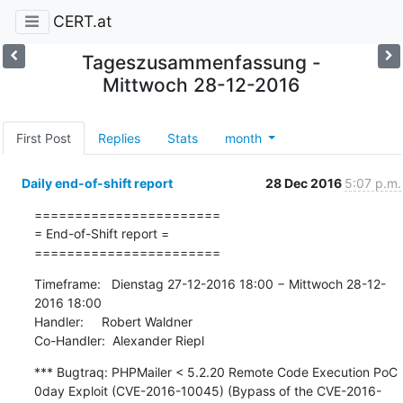
CERT.at
Tageszusammenfassung -
Mittwoch 28-12-2016
First Post
Replies
Stats
month
Daily end-of-shift report
28 Dec 2016
5:07 p.m.
=======================

= End-of-Shift report =

=======================
Timeframe:   Dienstag 27-12-2016 18:00 − Mittwoch 28-12-
2016 18:00

Handler:     Robert Waldner

Co-Handler:  Alexander Riepl
*** Bugtraq: PHPMailer < 5.2.20 Remote Code Execution PoC 
0day Exploit (CVE-2016-10045) (Bypass of the CVE-2016-