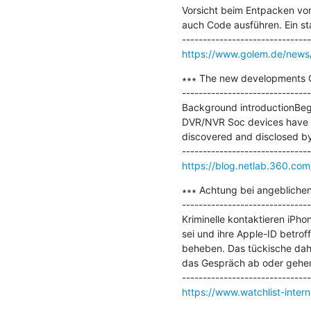
Vorsicht beim Entpacken von
auch Code ausführen. Ein sta
https://www.golem.de/news/s
∗∗∗ The new developments Of
-------------------------------
Background introductionBegi
DVR/NVR Soc devices have be
discovered and disclosed by 
https://blog.netlab.360.co
∗∗∗ Achtung bei angeblichen
-------------------------------
Kriminelle kontaktieren iPh
sei und ihre Apple-ID betro
beheben. Das tückische dahi
das Gespräch ab oder gehen 
https://www.watchlist-inter