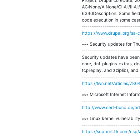
Project: Drupal coreDate: 201
AC:None/A:None/CI:All/II:A
6340Description: Some field 
code execution in some case
https://www.drupal.org/sa-
∗∗∗ Security updates for Thu
-------------------------------
Security updates have been 
core, dnf-plugins-extras, dock
tcpreplay, and zziplib), an
https://lwn.net/Articles/780
∗∗∗ Microsoft Internet Inform
http://www.cert-bund.de/a
∗∗∗ Linux kernel vulnerabili
https://support.f5.com/csp