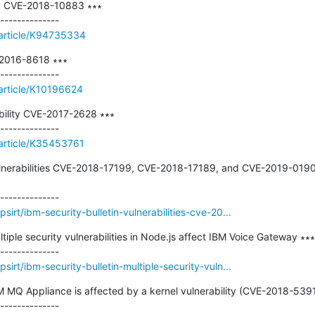
ty CVE-2018-10883 ∗∗∗

/article/K94735334
-2016-8618 ∗∗∗

/article/K10196624
bility CVE-2017-2628 ∗∗∗

/article/K35453761
Vulnerabilities CVE-2018-17199, CVE-2018-17189, and CVE-2019-0190 
irt/ibm-security-bulletin-vulnerabilities-cve-20...
ltiple security vulnerabilities in Node.js affect IBM Voice Gateway ∗∗∗

irt/ibm-security-bulletin-multiple-security-vuln...
BM MQ Appliance is affected by a kernel vulnerability (CVE-2018-5391)