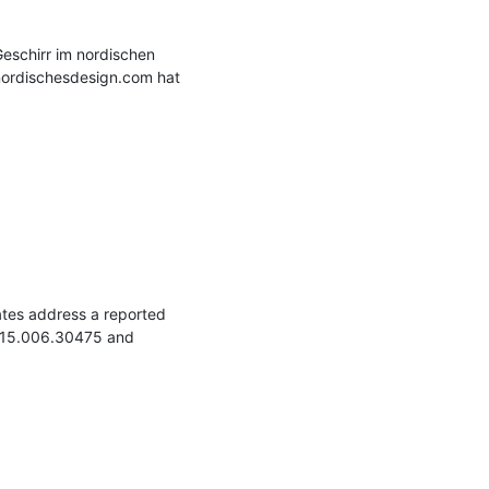
schirr im nordischen 
 nordischesdesign.com hat 
tes address a reported 
015.006.30475 and 