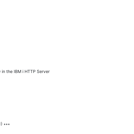
in the IBM i HTTP Server 
 ∗∗∗
