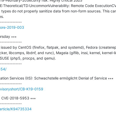
9-February-20Security risk: Highly critical 20∕25 
ll/E:Theoretical/TD:UncommonVulnerability: Remote Code ExecutionC
types do not properly sanitize data from non-form sources. This can 
s.

core-2019-003
rsday ∗∗∗

--------------

issued by CentOS (firefox, flatpak, and systemd), Fedora (createrep
er, libcomps, libdnf, and runc), Mageia (giflib, irssi, kernel, kernel-lin
d SUSE (php5, procps, and qemu).

454/
ation Services (IIS): Schwachstelle ermöglicht Denial of Service ∗∗∗

dvisoryshort/CB-K19-0159
ty CVE-2018-5953 ∗∗∗

/article/K94735334