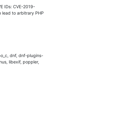
VE IDs: CVE-2019-
lead to arbitrary PHP 
o_c, dnf, dnf-plugins-
us, libexif, poppler, 