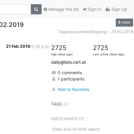
Manage this list
Sign In
Sign Up
older
02.2019
Tageszusammenfassung - 20.02.2019
21 Feb 2019
5:16 p.m.
2725
2725
Age (days ago)
Last active (days ago)
daily@lists.cert.at
0 comments
1 participants
Add to favorites
TAGS
(0)
(1)
PARTICIPANTS
Daily end-of-shift report