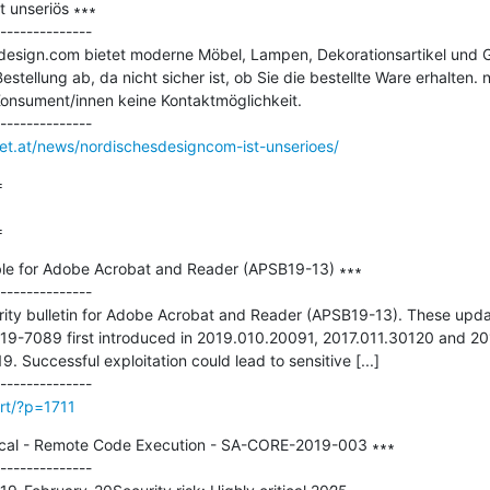
 unseriös ∗∗∗

--------------

esign.com bietet moderne Möbel, Lampen, Dekorationsartikel und Ge
estellung ab, da nicht sicher ist, ob Sie die bestellte Ware erhalten.
onsument/innen keine Kontaktmöglichkeit.

net.at/news/nordischesdesigncom-ist-unserioes/


=
ble for Adobe Acrobat and Reader (APSB19-13) ∗∗∗

--------------

ity bulletin for Adobe Acrobat and Reader (APSB19-13). These upda
019-7089 first introduced in 2019.010.20091, 2017.011.30120 and 2
. Successful exploitation could lead to sensitive [...]

rt/?p=1711
itical - Remote Code Execution - SA-CORE-2019-003 ∗∗∗

--------------
