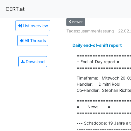
CERT.at
newer
List overview
Tageszusammenfassung - 22.02.
All Threads
Daily end-of-shift report
=====================
Download
= End-of-Day report =

====================
Timeframe:   Mittwoch 20-0
Handler:     Dimitri Robl

Co-Handler:  Stephan Richte
=====================
=       News        =

====================
∗∗∗ Schadcode: 19 Jahre alte
-------------------------------