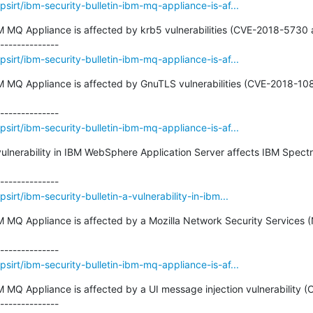
sirt/ibm-security-bulletin-ibm-mq-appliance-is-af...
IBM MQ Appliance is affected by krb5 vulnerabilities (CVE-2018-5730
sirt/ibm-security-bulletin-ibm-mq-appliance-is-af...
IBM MQ Appliance is affected by GnuTLS vulnerabilities (CVE-2018-
sirt/ibm-security-bulletin-ibm-mq-appliance-is-af...
A vulnerability in IBM WebSphere Application Server affects IBM Spe
irt/ibm-security-bulletin-a-vulnerability-in-ibm...
BM MQ Appliance is affected by a Mozilla Network Security Services (
sirt/ibm-security-bulletin-ibm-mq-appliance-is-af...
BM MQ Appliance is affected by a UI message injection vulnerability 