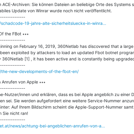
 ACE-Archiven: Sie können Dateien an beliebige Orte des Systems s
biles Update von Winrar wurde noch nicht veröffentlicht.

chadcode-19-jahre-alte-sicherheitsluecke-in-winra...
 the FBot ∗∗∗

--------------

nning on February 16, 2019, 360Netlab has discovered that a large n
en exploited by attackers to load an updated Fbot botnet program.
360Netlab [1] , it has been active and is constantly being upgraded
m/the-new-developments-of-the-fbot-en/
 Anrufen von Apple ∗∗∗

--------------

one-Nutzer/innen und erklären, dass es bei Apple angeblich zu eine
ffen sei. Sie werden aufgefordert eine weitere Service-Nummer anzur
nter: Auf Ihrem Bildschirm scheint die Apple-Support-Nummer samt 
Sie nicht ran!

net.at/news/achtung-bei-angeblichen-anrufen-von-a...