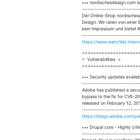
∗∗∗ nordischesdesign.com ist
-------------------------------
Der Online-Shop nordischesd
Design. Wir raten von einer B
kein Impressum und bietet K
https://www.watchlist-inter
=====================
=  Vulnerabilities  =

====================
∗∗∗ Security updates availa
-------------------------------
Adobe has published a secur
bypass to the fix for CVE-2
released on February 12, 2019
https://blogs.adobe.com/psi
∗∗∗ Drupal core - Highly cr
-------------------------------