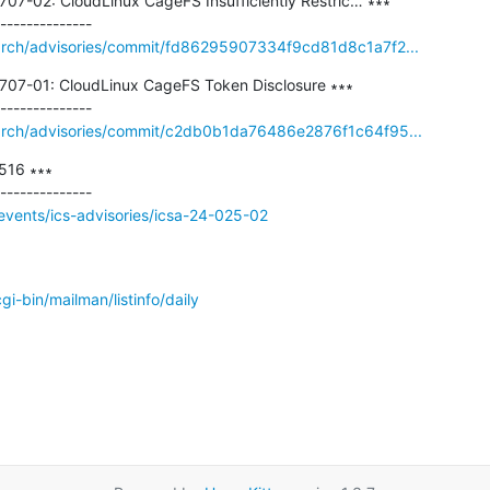
7-02: CloudLinux CageFS Insufficiently Restric… ∗∗∗

earch/advisories/commit/fd86295907334f9cd81d8c1a7f2...
07-01: CloudLinux CageFS Token Disclosure ∗∗∗

earch/advisories/commit/c2db0b1da76486e2876f1c64f95...
16 ∗∗∗

events/ics-advisories/icsa-24-025-02
/cgi-bin/mailman/listinfo/daily