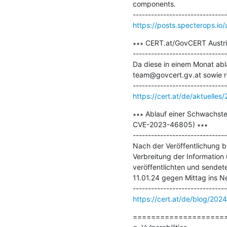
components.

https://posts.specterops.io
∗∗∗ CERT.at/GovCERT Austri
-------------------------------
Da diese in einem Monat abl
team@govcert.gv.at sowie re
https://cert.at/de/aktuelles
∗∗∗ Ablauf einer Schwachste
CVE-2023-46805) ∗∗∗

-------------------------------
Nach der Veröffentlichung be
Verbreitung der Information 
veröffentlichten und sendet
11.01.24 gegen Mittag ins N
https://cert.at/de/blog/2024
=====================