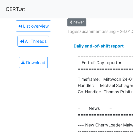
CERT.at
newer
List overview
Tageszusammenfassung - 26.01.
All Threads
Daily end-of-shift report
=====================
Download
= End-of-Day report =

====================
Timeframe:   Mittwoch 24-0
Handler:     Michael Schlage
Co-Handler:  Thomas Pribitz
=====================
=       News        =

====================
∗∗∗ New CherryLoader Malwar
-------------------------------