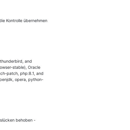
die Kontrolle übernehmen 
thunderbird, and 
owser-stable), Oracle 
ch-patch, php:8.1, and 
openjdk, opera, python-
tslücken behoben - 