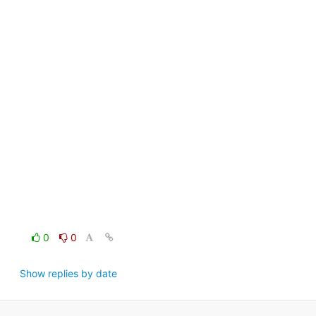
0
0
Show replies by date