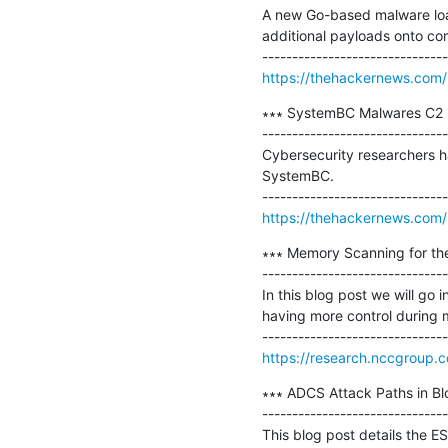
A new Go-based malware load
additional payloads onto com
https://thehackernews.com
∗∗∗ SystemBC Malwares C2 Se
-------------------------------
Cybersecurity researchers h
SystemBC.

https://thehackernews.com/
∗∗∗ Memory Scanning for the
-------------------------------
In this blog post we will go 
having more control during 
https://research.nccgroup
∗∗∗ ADCS Attack Paths in Bl
-------------------------------
This blog post details the 