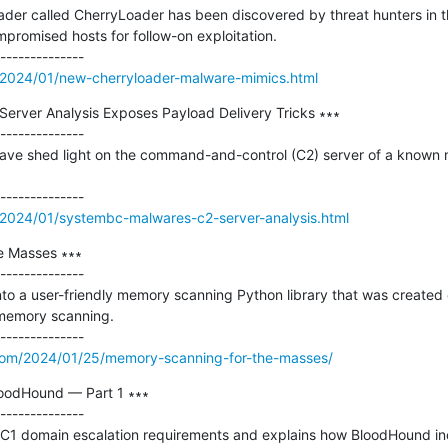
er called CherryLoader has been discovered by threat hunters in the
promised hosts for follow-on exploitation.

/2024/01/new-cherryloader-malware-mimics.html
rver Analysis Exposes Payload Delivery Tricks ∗∗∗

--------------

ave shed light on the command-and-control (C2) server of a known m
2024/01/systembc-malwares-c2-server-analysis.html
 Masses ∗∗∗

--------------

into a user-friendly memory scanning Python library that was created o
memory scanning.

.com/2024/01/25/memory-scanning-for-the-masses/
oodHound — Part 1 ∗∗∗

--------------

ESC1 domain escalation requirements and explains how BloodHound inc