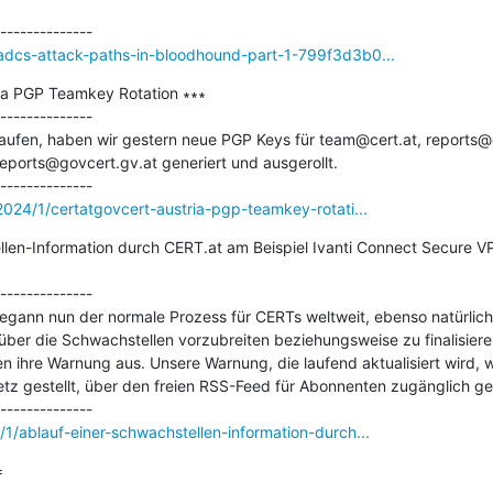
/adcs-attack-paths-in-bloodhound-part-1-799f3d3b0...
a PGP Teamkey Rotation ∗∗∗

--------------

aufen, haben wir gestern neue PGP Keys für team@cert.at, reports@ce
ports@govcert.gv.at generiert und ausgerollt.

/2024/1/certatgovcert-austria-pgp-teamkey-rotati...
llen-Information durch CERT.at am Beispiel Ivanti Connect Secure 
--------------

gann nun der normale Prozess für CERTs weltweit, ebenso natürlich fü
über die Schwachstellen vorzubreiten beziehungsweise zu finalisiere
en ihre Warnung aus. Unsere Warnung, die laufend aktualisiert wird, 
etz gestellt, über den freien RSS-Feed für Abonnenten zugänglich g
/1/ablauf-einer-schwachstellen-information-durch...

