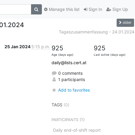
Manage this list
Sign In
Sign Up
older
01.2024
Tageszusammenfassung - 24.01.2024
25 Jan 2024
5:15 p.m.
925
925
Age (days ago)
Last active (days ago)
daily@lists.cert.at
0 comments
1 participants
Add to favorites
TAGS
(0)
(1)
PARTICIPANTS
Daily end-of-shift report