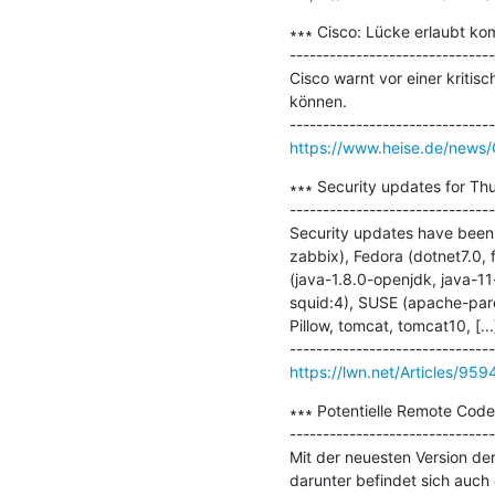
∗∗∗ Cisco: Lücke erlaubt k
-------------------------------
Cisco warnt vor einer kritis
können.

https://www.heise.de/news
∗∗∗ Security updates for Thu
-------------------------------
Security updates have been 
zabbix), Fedora (dotnet7.0, 
(java-1.8.0-openjdk, java-11
squid:4), SUSE (apache-paren
Pillow, tomcat, tomcat10, [...]
https://lwn.net/Articles/959
∗∗∗ Potentielle Remote Code 
-------------------------------
Mit der neuesten Version de
darunter befindet sich auch