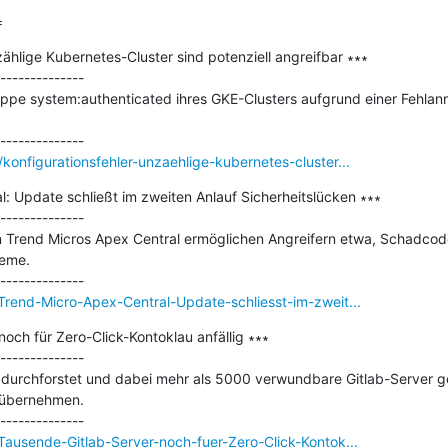
=
zählige Kubernetes-Cluster sind potenziell angreifbar ∗∗∗

--------------

ppe system:authenticated ihres GKE-Clusters aufgrund einer Fehlann
onfigurationsfehler-unzaehlige-kubernetes-cluster...
: Update schließt im zweiten Anlauf Sicherheitslücken ∗∗∗

--------------

n Trend Micros Apex Central ermöglichen Angreifern etwa, Schadcode
eme.

Trend-Micro-Apex-Central-Update-schliesst-im-zweit...
och für Zero-Click-Kontoklau anfällig ∗∗∗

--------------

durchforstet und dabei mehr als 5000 verwundbare Gitlab-Server ge
 übernehmen.

ausende-Gitlab-Server-noch-fuer-Zero-Click-Kontok...