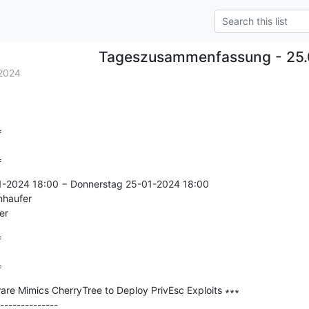
Tageszusammenfassung - 25.
2024


=
1-2024 18:00 − Donnerstag 25-01-2024 18:00

nhaufer

er


=
e Mimics CherryTree to Deploy PrivEsc Exploits ∗∗∗

--------------
