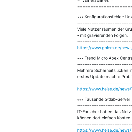
=  Vulnerabilities  =

====================
∗∗∗ Konfigurationsfehler: Un
-------------------------------
Viele Nutzer räumen der Gru
- mit gravierenden Folgen.

https://www.golem.de/news/k
∗∗∗ Trend Micro Apex Central
-------------------------------
Mehrere Sicherheitslücken i
erstes Update machte Probl
https://www.heise.de/news/
∗∗∗ Tausende Gitlab-Server n
-------------------------------
IT-Forscher haben das Netz 
können dort einfach Konten
https://www.heise.de/news/T