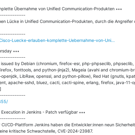
omplette Übernahme von Unified Communication-Produkten ∗∗∗

--------------

chen Lücke in Unified Communication-Produkten, durch die Angreifer 
/Cisco-Luecke-erlauben-komplette-Uebernahme-von-Uni...
rsday ∗∗∗

--------------

issued by Debian (chromium, firefox-esr, php-phpseclib, phpseclib, 
firefox, fonttools, and python-jinja2), Mageia (avahi and chromium-br
-openjdk, LibRaw, openssl, and python-pillow), Red Hat (gnutls, kpat
t, apache-sshd, bluez, cacti, cacti-spine, erlang, firefox, java-11-


455/
Execution in Jenkins - Patch verfügbar ∗∗∗

--------------

r CI/CD-Plattform Jenkins haben die Entwickler:innen neun Sicherhei
 eine kritische Schwachstelle, CVE-2024-23987.
