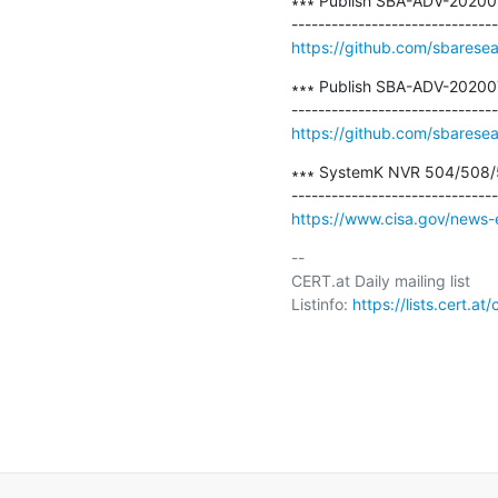
∗∗∗ Publish SBA-ADV-2020070
https://github.com/sbares
∗∗∗ Publish SBA-ADV-202007
https://github.com/sbares
∗∗∗ SystemK NVR 504/508/5
https://www.cisa.gov/news-
-- 

CERT.at Daily mailing list

Listinfo: 
https://lists.cert.at