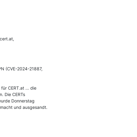
rt.at, 
VPN (CVE-2024-21887, 
r CERT.at ... die 
n. Die CERTs 
wurde Donnerstag 
emacht und ausgesandt.
