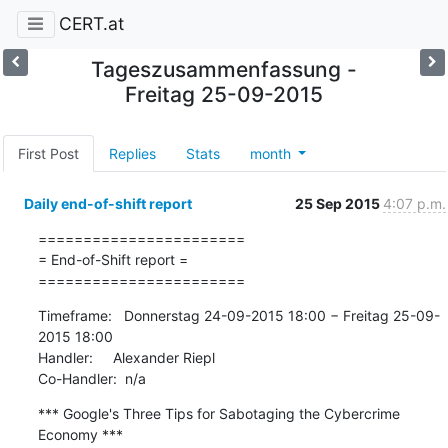
CERT.at
Tageszusammenfassung -
Freitag 25-09-2015
First Post
Replies
Stats
month
Daily end-of-shift report
25 Sep 2015
4:07 p.m.
=======================

= End-of-Shift report =

=======================
Timeframe:   Donnerstag 24-09-2015 18:00 − Freitag 25-09-
2015 18:00

Handler:     Alexander Riepl

Co-Handler:  n/a
*** Google's Three Tips for Sabotaging the Cybercrime 
Economy ***
