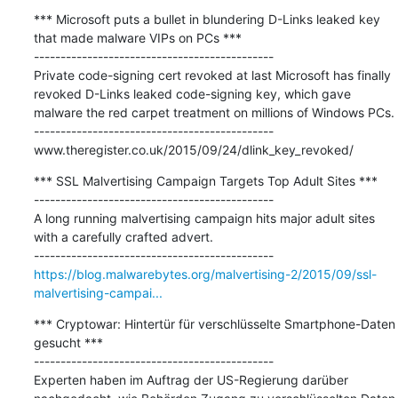
*** Microsoft puts a bullet in blundering D-Links leaked key 
that made malware VIPs on PCs ***

---------------------------------------------

Private code-signing cert revoked at last Microsoft has finally 
revoked D-Links leaked code-signing key, which gave 
malware the red carpet treatment on millions of Windows PCs.

---------------------------------------------

www.theregister.co.uk/2015/09/24/dlink_key_revoked/
*** SSL Malvertising Campaign Targets Top Adult Sites ***

---------------------------------------------

A long running malvertising campaign hits major adult sites 
with a carefully crafted advert.

https://blog.malwarebytes.org/malvertising-2/2015/09/ssl-
malvertising-campai...
*** Cryptowar: Hintertür für verschlüsselte Smartphone-Daten 
gesucht ***

---------------------------------------------

Experten haben im Auftrag der US-Regierung darüber 