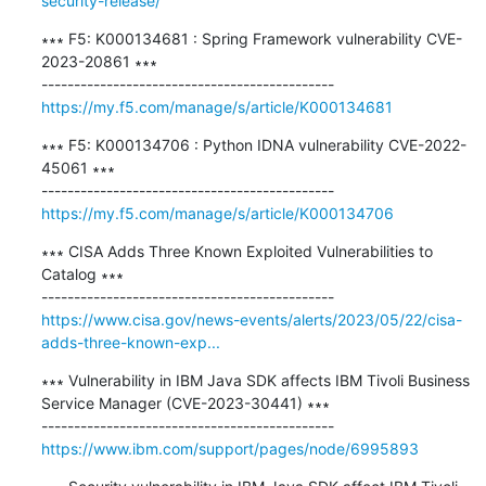
security-release/
∗∗∗ F5: K000134681 : Spring Framework vulnerability CVE-
2023-20861 ∗∗∗

https://my.f5.com/manage/s/article/K000134681
∗∗∗ F5: K000134706 : Python IDNA vulnerability CVE-2022-
45061 ∗∗∗

https://my.f5.com/manage/s/article/K000134706
∗∗∗ CISA Adds Three Known Exploited Vulnerabilities to 
Catalog ∗∗∗

https://www.cisa.gov/news-events/alerts/2023/05/22/cisa-
adds-three-known-exp...
∗∗∗ Vulnerability in IBM Java SDK affects IBM Tivoli Business 
Service Manager (CVE-2023-30441) ∗∗∗

https://www.ibm.com/support/pages/node/6995893