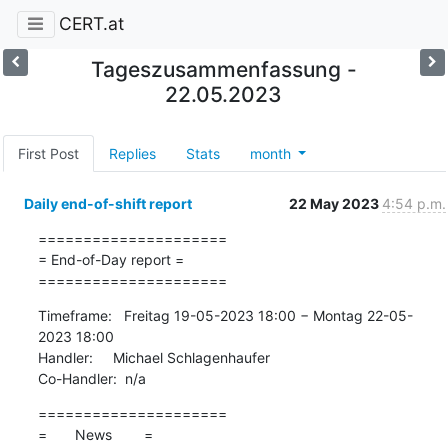
CERT.at
Tageszusammenfassung -
22.05.2023
First Post
Replies
Stats
month
Daily end-of-shift report
22 May 2023
4:54 p.m.
=====================

= End-of-Day report =

=====================
Timeframe:   Freitag 19-05-2023 18:00 − Montag 22-05-
2023 18:00

Handler:     Michael Schlagenhaufer

Co-Handler:  n/a
=====================

=       News        =
