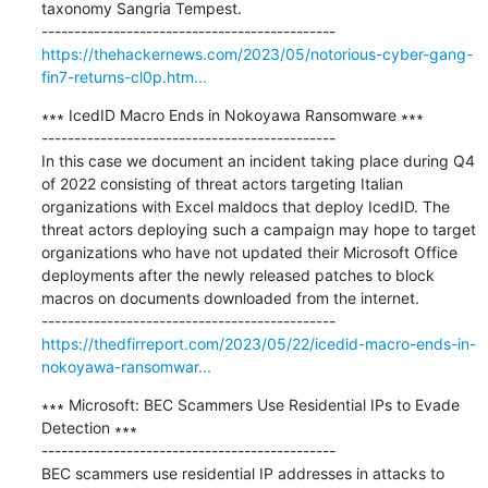
taxonomy Sangria Tempest.

https://thehackernews.com/2023/05/notorious-cyber-gang-
fin7-returns-cl0p.htm...
∗∗∗ IcedID Macro Ends in Nokoyawa Ransomware ∗∗∗

---------------------------------------------

In this case we document an incident taking place during Q4 
of 2022 consisting of threat actors targeting Italian 
organizations with Excel maldocs that deploy IcedID. The 
threat actors deploying such a campaign may hope to target 
organizations who have not updated their Microsoft Office 
deployments after the newly released patches to block 
macros on documents downloaded from the internet.

https://thedfirreport.com/2023/05/22/icedid-macro-ends-in-
nokoyawa-ransomwar...
∗∗∗ Microsoft: BEC Scammers Use Residential IPs to Evade 
Detection ∗∗∗

---------------------------------------------

BEC scammers use residential IP addresses in attacks to 