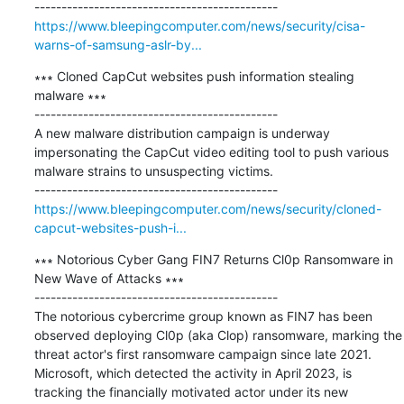
https://www.bleepingcomputer.com/news/security/cisa-
warns-of-samsung-aslr-by...
∗∗∗ Cloned CapCut websites push information stealing 
malware ∗∗∗

---------------------------------------------

A new malware distribution campaign is underway 
impersonating the CapCut video editing tool to push various 
malware strains to unsuspecting victims.

https://www.bleepingcomputer.com/news/security/cloned-
capcut-websites-push-i...
∗∗∗ Notorious Cyber Gang FIN7 Returns Cl0p Ransomware in 
New Wave of Attacks ∗∗∗

---------------------------------------------

The notorious cybercrime group known as FIN7 has been 
observed deploying Cl0p (aka Clop) ransomware, marking the 
threat actor's first ransomware campaign since late 2021. 
Microsoft, which detected the activity in April 2023, is 
tracking the financially motivated actor under its new 