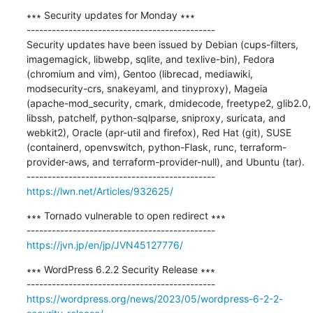
∗∗∗ Security updates for Monday ∗∗∗

---------------------------------------------

Security updates have been issued by Debian (cups-filters, 
imagemagick, libwebp, sqlite, and texlive-bin), Fedora 
(chromium and vim), Gentoo (librecad, mediawiki, 
modsecurity-crs, snakeyaml, and tinyproxy), Mageia 
(apache-mod_security, cmark, dmidecode, freetype2, glib2.0, 
libssh, patchelf, python-sqlparse, sniproxy, suricata, and 
webkit2), Oracle (apr-util and firefox), Red Hat (git), SUSE 
(containerd, openvswitch, python-Flask, runc, terraform-
provider-aws, and terraform-provider-null), and Ubuntu (tar).

https://lwn.net/Articles/932625/
∗∗∗ Tornado vulnerable to open redirect ∗∗∗

https://jvn.jp/en/jp/JVN45127776/
∗∗∗ WordPress 6.2.2 Security Release ∗∗∗

https://wordpress.org/news/2023/05/wordpress-6-2-2-