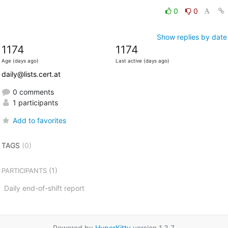
0
0
Show replies by date
1174
1174
Age (days ago)
Last active (days ago)
daily@lists.cert.at
0 comments
1 participants
Add to favorites
TAGS
(0)
(1)
PARTICIPANTS
Daily end-of-shift report
Powered by
HyperKitty
version 1.3.7.