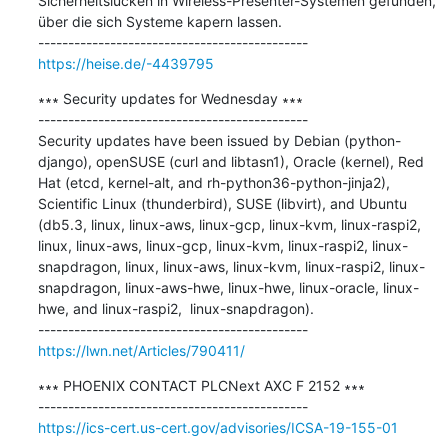
Sicherheitslücken in Wireless-Presenter-Systemen gefunden, 
über die sich Systeme kapern lassen.

https://heise.de/-4439795
∗∗∗ Security updates for Wednesday ∗∗∗

---------------------------------------------

Security updates have been issued by Debian (python-
django), openSUSE (curl and libtasn1), Oracle (kernel), Red 
Hat (etcd, kernel-alt, and rh-python36-python-jinja2), 
Scientific Linux (thunderbird), SUSE (libvirt), and Ubuntu 
(db5.3, linux, linux-aws, linux-gcp, linux-kvm, linux-raspi2, 
linux, linux-aws, linux-gcp, linux-kvm, linux-raspi2, linux-
snapdragon, linux, linux-aws, linux-kvm, linux-raspi2, linux-
snapdragon, linux-aws-hwe, linux-hwe, linux-oracle, linux-
hwe, and linux-raspi2,  linux-snapdragon).

https://lwn.net/Articles/790411/
∗∗∗ PHOENIX CONTACT PLCNext AXC F 2152 ∗∗∗

https://ics-cert.us-cert.gov/advisories/ICSA-19-155-01