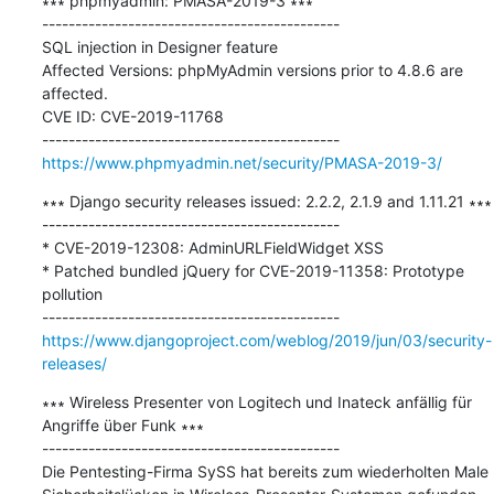
∗∗∗ phpmyadmin: PMASA-2019-3 ∗∗∗

---------------------------------------------

SQL injection in Designer feature

Affected Versions: phpMyAdmin versions prior to 4.8.6 are 
affected.

CVE ID: CVE-2019-11768

https://www.phpmyadmin.net/security/PMASA-2019-3/
∗∗∗ Django security releases issued: 2.2.2, 2.1.9 and 1.11.21 ∗∗∗

---------------------------------------------

* CVE-2019-12308: AdminURLFieldWidget XSS

* Patched bundled jQuery for CVE-2019-11358: Prototype 
pollution

https://www.djangoproject.com/weblog/2019/jun/03/security-
releases/
∗∗∗ Wireless Presenter von Logitech und Inateck anfällig für 
Angriffe über Funk ∗∗∗

---------------------------------------------

Die Pentesting-Firma SySS hat bereits zum wiederholten Male 