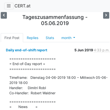
CERT.at
Tageszusammenfassung -
05.06.2019
First Post
Replies
Stats
month
Daily end-of-shift report
5 Jun 2019
4:33 p.m.
=====================

= End-of-Day report =

=====================
Timeframe:   Dienstag 04-06-2019 18:00 − Mittwoch 05-06-
2019 18:00

Handler:     Dimitri Robl

Co-Handler:  Robert Waldner
=====================

=       News        =
