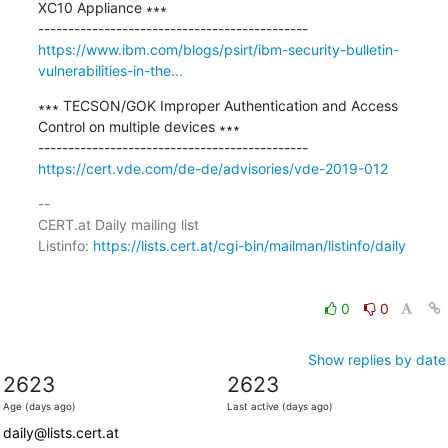
XC10 Appliance ∗∗∗

https://www.ibm.com/blogs/psirt/ibm-security-bulletin-
vulnerabilities-in-the...
∗∗∗ TECSON/GOK Improper Authentication and Access 
Control on multiple devices ∗∗∗

https://cert.vde.com/de-de/advisories/vde-2019-012
-- 

CERT.at Daily mailing list

Listinfo: 
https://lists.cert.at/cgi-bin/mailman/listinfo/daily
0
0
Show replies by date
2623
2623
Age (days ago)
Last active (days ago)
daily@lists.cert.at