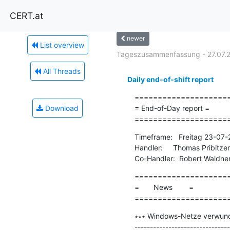
CERT.at
newer
List overview
Tageszusammenfassung - 27.07.
All Threads
Daily end-of-shift report
=====================
Download
= End-of-Day report =

====================
Timeframe:   Freitag 23-07
Handler:     Thomas Pribitzer

Co-Handler:  Robert Waldne
=====================
=       News        =

====================
∗∗∗ Windows-Netze verwundba
-------------------------------