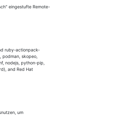
isch" eingestufte Remote-
and ruby-actionpack-
, podman, skopeo, 
f, nodejs, python-pip, 
rd), and Red Hat 
snutzen, um 