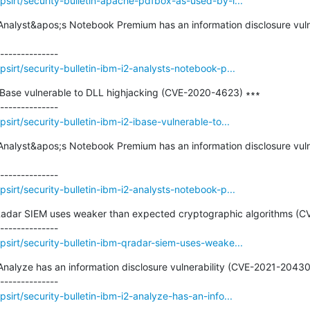
sirt/security-bulletin-apache-pdfbox-as-used-by-i...
2 Analyst&apos;s Notebook Premium has an information disclosure vul
irt/security-bulletin-ibm-i2-analysts-notebook-p...
2 iBase vulnerable to DLL highjacking (CVE-2020-4623) ∗∗∗

irt/security-bulletin-ibm-i2-ibase-vulnerable-to...
2 Analyst&apos;s Notebook Premium has an information disclosure vul
irt/security-bulletin-ibm-i2-analysts-notebook-p...
QRadar SIEM uses weaker than expected cryptographic algorithms (C
sirt/security-bulletin-ibm-qradar-siem-uses-weake...
2 Analyze has an information disclosure vulnerability (CVE-2021-20430)
irt/security-bulletin-ibm-i2-analyze-has-an-info...