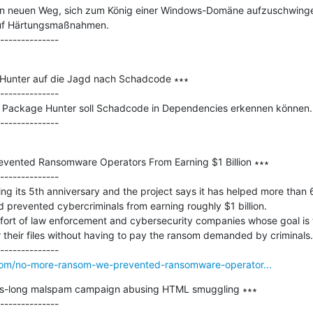
en neuen Weg, sich zum König einer Windows-Domäne aufzuschwingen.
uf Härtungsmaßnahmen.

 Hunter auf die Jagd nach Schadcode ∗∗∗

--------------

Package Hunter soll Schadcode in Dependencies erkennen können.

vented Ransomware Operators From Earning $1 Billion ∗∗∗

--------------

g its 5th anniversary and the project says it has helped more than 6
nd prevented cybercriminals from earning roughly $1 billion.

fort of law enforcement and cybersecurity companies whose goal is to
their files without having to pay the ransom demanded by criminals.

com/no-more-ransom-we-prevented-ransomware-operator...
ks-long malspam campaign abusing HTML smuggling ∗∗∗

--------------
