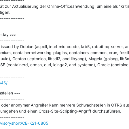
--------------

ät zur Aktualisierung der Online-Officeanwendung, um eine als "krit
igen.

nday ∗∗∗

--------------

issued by Debian (aspell, intel-microcode, krb5, rabbitmq-server, 
mium, containernetworking-plugins, containers-common, crun, fossil
id), Gentoo (leptonica, libsdl2, and libyang), Mageia (golang, lib3m
E (containerd, crmsh, curl, icinga2, and systemd), Oracle (containe
346/
tellen ∗∗∗

--------------

ter oder anonymer Angreifer kann mehrere Schwachstellen in OTRS au
umgehen und einen Cross-Site-Scripting-Angriff durchzuführen.

dvisoryshort/CB-K21-0805