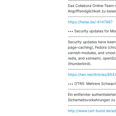
-------------------------------
Das Collabora Online-Team r
Angriffsmöglichkeit zu beseit
https://heise.de/-6147967
∗∗∗ Security updates for Mo
-------------------------------
Security updates have been 
page-caching), Fedora (chro
varnish-modules, and vmod-uu
redis, and xstream), openSUS
(thunderbird).

https://lwn.net/Articles/864
∗∗∗ OTRS: Mehrere Schwachs
-------------------------------
Ein entfernter authentisier
Sicherheitsvorkehrungen zu 
http://www.cert-bund.de/a