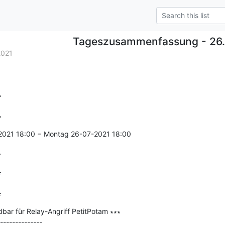
Tageszusammenfassung - 26.
2021


=
-2021 18:00 − Montag 26-07-2021 18:00

r


=
r für Relay-Angriff PetitPotam ∗∗∗

--------------
