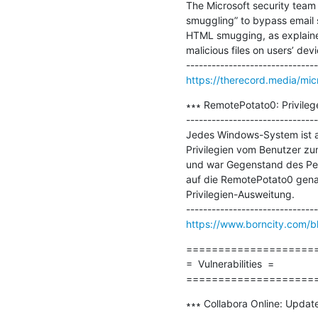
The Microsoft security team
smuggling” to bypass email s
HTML smugging, as explained
malicious files on users’ de
https://therecord.media/mi
∗∗∗ RemotePotato0: Privileg
-------------------------------
Jedes Windows-System ist an
Privilegien vom Benutzer zu
und war Gegenstand des Pet
auf die RemotePotato0 gena
Privilegien-Ausweitung.

https://www.borncity.com/bl
=====================
=  Vulnerabilities  =

====================
∗∗∗ Collabora Online: Update