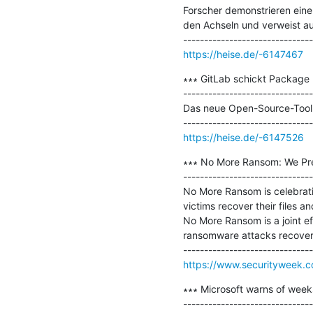
Forscher demonstrieren ein
den Achseln und verweist a
https://heise.de/-6147467
∗∗∗ GitLab schickt Package
-------------------------------
Das neue Open-Source-Tool 
https://heise.de/-6147526
∗∗∗ No More Ransom: We Pre
-------------------------------
No More Ransom is celebratin
victims recover their files a
No More Ransom is a joint ef
ransomware attacks recover 
https://www.securityweek.
∗∗∗ Microsoft warns of wee
-------------------------------