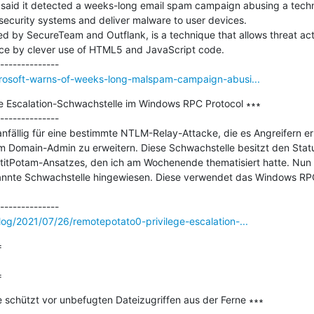
 said it detected a weeks-long email spam campaign abusing a tec
ecurity systems and deliver malware to user devices.

 by SecureTeam and Outflank, is a technique that allows threat act
vice by clever use of HTML5 and JavaScript code.

crosoft-warns-of-weeks-long-malspam-campaign-abusi...
e Escalation-Schwachstelle im Windows RPC Protocol ∗∗∗

--------------

fällig für eine bestimmte NTLM-Relay-Attacke, die es Angreifern er
m Domain-Admin zu erweitern. Diese Schwachstelle besitzt den Statu
itPotam-Ansatzes, den ich am Wochenende thematisiert hatte. Nun h
nnte Schwachstelle hingewiesen. Diese verwendet das Windows RPC P
og/2021/07/26/remotepotato0-privilege-escalation-...


=
 schützt vor unbefugten Dateizugriffen aus der Ferne ∗∗∗
