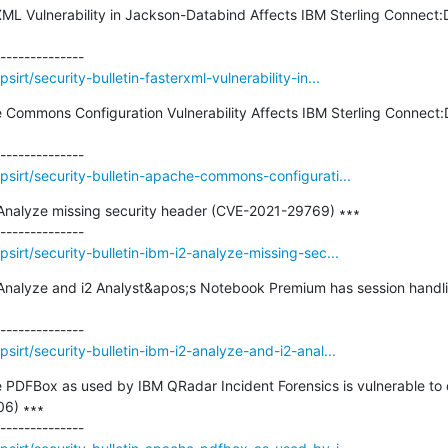
rXML Vulnerability in Jackson-Databind Affects IBM Sterling Connect:
rt/security-bulletin-fasterxml-vulnerability-in...
e Commons Configuration Vulnerability Affects IBM Sterling Connect:
sirt/security-bulletin-apache-commons-configurati...
2 Analyze missing security header (CVE-2021-29769) ∗∗∗

irt/security-bulletin-ibm-i2-analyze-missing-sec...
2 Analyze and i2 Analyst&apos;s Notebook Premium has session handli
irt/security-bulletin-ibm-i2-analyze-and-i2-anal...
e PDFBox as used by IBM QRadar Incident Forensics is vulnerable to 
6) ∗∗∗
