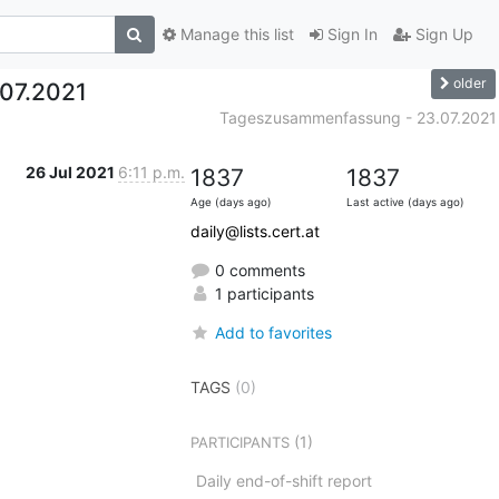
Manage this list
Sign In
Sign Up
older
07.2021
Tageszusammenfassung - 23.07.2021
26 Jul 2021
6:11 p.m.
1837
1837
Age (days ago)
Last active (days ago)
daily@lists.cert.at
0 comments
1 participants
Add to favorites
TAGS
(0)
(1)
PARTICIPANTS
Daily end-of-shift report