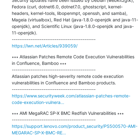
Security updates have been issued by Debian (webkit2gtk), 
Fedora (curl, dotnet6.0, dotnet7.0, ghostscript, kernel-
headers, kernel-tools, libopenmpt, openssh, and samba), 
Mageia (virtualbox), Red Hat (java-1.8.0-openjdk and java-11-
openjdk), and Scientific Linux (java-1.8.0-openjdk and java-
11-openjdk).

https://lwn.net/Articles/939059/
∗∗∗ Atlassian Patches Remote Code Execution Vulnerabilities 
in Confluence, Bamboo ∗∗∗

---------------------------------------------

Atlassian patches high-severity remote code execution 
vulnerabilities in Confluence and Bamboo products.

https://www.securityweek.com/atlassian-patches-remote-
code-execution-vulnera...
∗∗∗ AMI MegaRAC SP-X BMC Redfish Vulnerabilities ∗∗∗

https://support.lenovo.com/product_security/PS500570-AMI-
MEGARAC-SP-X-BMC-RE...