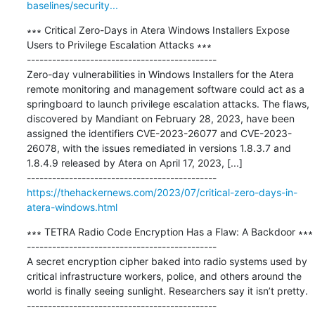
baselines/security...
∗∗∗ Critical Zero-Days in Atera Windows Installers Expose 
Users to Privilege Escalation Attacks ∗∗∗

---------------------------------------------

Zero-day vulnerabilities in Windows Installers for the Atera 
remote monitoring and management software could act as a 
springboard to launch privilege escalation attacks. The flaws, 
discovered by Mandiant on February 28, 2023, have been 
assigned the identifiers CVE-2023-26077 and CVE-2023-
26078, with the issues remediated in versions 1.8.3.7 and 
1.8.4.9 released by Atera on April 17, 2023, [...]

https://thehackernews.com/2023/07/critical-zero-days-in-
atera-windows.html
∗∗∗ TETRA Radio Code Encryption Has a Flaw: A Backdoor ∗∗∗

---------------------------------------------

A secret encryption cipher baked into radio systems used by 
critical infrastructure workers, police, and others around the 
world is finally seeing sunlight. Researchers say it isn’t pretty.
