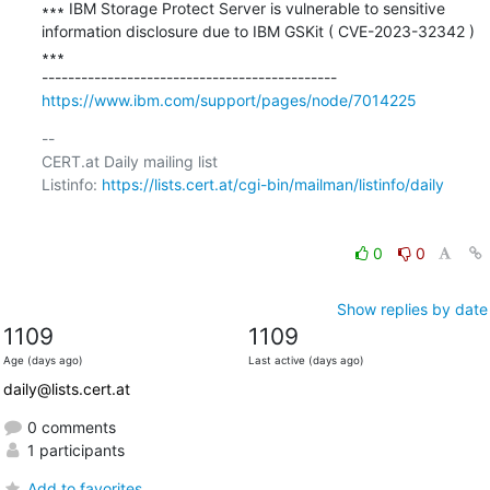
∗∗∗ IBM Storage Protect Server is vulnerable to sensitive 
information disclosure due to IBM GSKit ( CVE-2023-32342 ) 
∗∗∗

https://www.ibm.com/support/pages/node/7014225
-- 

CERT.at Daily mailing list

Listinfo: 
https://lists.cert.at/cgi-bin/mailman/listinfo/daily
0
0
Show replies by date
1109
1109
Age (days ago)
Last active (days ago)
daily@lists.cert.at
0 comments
1 participants
Add to favorites