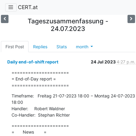
CERT.at
Tageszusammenfassung -
24.07.2023
First Post
Replies
Stats
month
Daily end-of-shift report
24 Jul 2023
4:27 p.m.
=====================

= End-of-Day report =

=====================
Timeframe:   Freitag 21-07-2023 18:00 − Montag 24-07-2023 
18:00

Handler:     Robert Waldner

Co-Handler:  Stephan Richter
=====================

=       News        =
