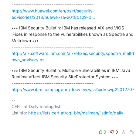
http://www.huawei.com/en/psirt/security-
advisories/2018/huawei-sa-20180129-0...
∗∗∗ IBM Security Bulletin: IBM has released AIX and VIOS 
iFixes in response to the vulnerabilities known as Spectre and 
Meltdown ∗∗∗

http://aix.software.ibm.com/aix/efixes/security/spectre_meltd
own_advisory.as...
∗∗∗ IBM Security Bulletin: Multiple vulnerabilities in IBM Java 
Runtime affect IBM Security SiteProtector System ∗∗∗

http://www.ibm.com/support/docview.wss?uid=swg22012707
-- 

CERT.at Daily mailing list

Listinfo: 
https://lists.cert.at/cgi-bin/mailman/listinfo/daily
0
0