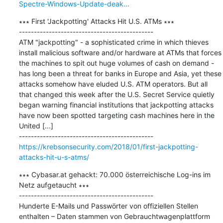
Spectre-Windows-Update-deak...
∗∗∗ First 'Jackpotting' Attacks Hit U.S. ATMs ∗∗∗

---------------------------------------------

ATM "jackpotting" - a sophisticated crime in which thieves 
install malicious software and/or hardware at ATMs that forces 
the machines to spit out huge volumes of cash on demand - 
has long been a threat for banks in Europe and Asia, yet these 
attacks somehow have eluded U.S. ATM operators. But all 
that changed this week after the U.S. Secret Service quietly 
began warning financial institutions that jackpotting attacks 
have now been spotted targeting cash machines here in the 
United [...]

https://krebsonsecurity.com/2018/01/first-jackpotting-
attacks-hit-u-s-atms/
∗∗∗ Cybasar.at gehackt: 70.000 österreichische Log-ins im 
Netz aufgetaucht ∗∗∗

---------------------------------------------

Hunderte E-Mails und Passwörter von offiziellen Stellen 
enthalten – Daten stammen von Gebrauchtwagenplattform 