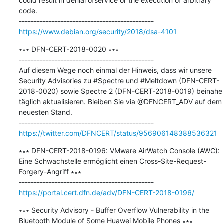
could result in denial ofservice or the execution of arbitrary 
code.

https://www.debian.org/security/2018/dsa-4101
∗∗∗ DFN-CERT-2018-0020 ∗∗∗

---------------------------------------------

Auf diesem Wege noch einmal der Hinweis, dass wir unsere 
Security Advisories zu #Spectre und #Meltdown (DFN-CERT-
2018-0020) sowie Spectre 2 (DFN-CERT-2018-0019) beinahe 
täglich aktualisieren. Bleiben Sie via @DFNCERT_ADV auf dem 
neuesten Stand.

https://twitter.com/DFNCERT/status/956906148388536321
∗∗∗ DFN-CERT-2018-0196: VMware AirWatch Console (AWC): 
Eine Schwachstelle ermöglicht einen Cross-Site-Request-
Forgery-Angriff ∗∗∗

https://portal.cert.dfn.de/adv/DFN-CERT-2018-0196/
∗∗∗ Security Advisory - Buffer Overflow Vulnerability in the 
Bluetooth Module of Some Huawei Mobile Phones ∗∗∗
