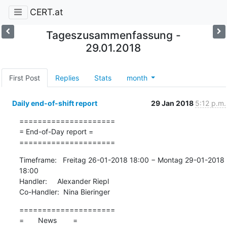
CERT.at
Tageszusammenfassung -
29.01.2018
First Post
Replies
Stats
month
Daily end-of-shift report
29 Jan 2018
5:12 p.m.
=====================

= End-of-Day report =

=====================
Timeframe:   Freitag 26-01-2018 18:00 − Montag 29-01-2018 
18:00

Handler:     Alexander Riepl

Co-Handler:  Nina Bieringer
=====================

=       News        =
