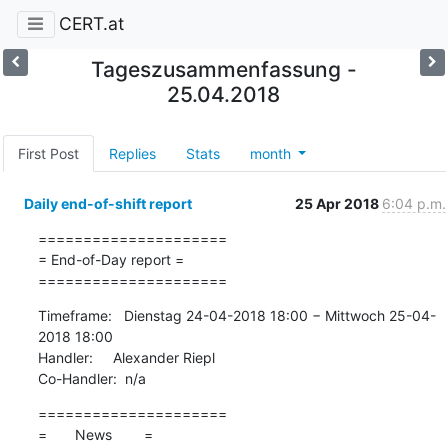
CERT.at
Tageszusammenfassung -
25.04.2018
First Post
Replies
Stats
month
Daily end-of-shift report
25 Apr 2018
6:04 p.m.
=====================

= End-of-Day report =

=====================
Timeframe:   Dienstag 24-04-2018 18:00 − Mittwoch 25-04-
2018 18:00

Handler:     Alexander Riepl

Co-Handler:  n/a
=====================

=       News        =
