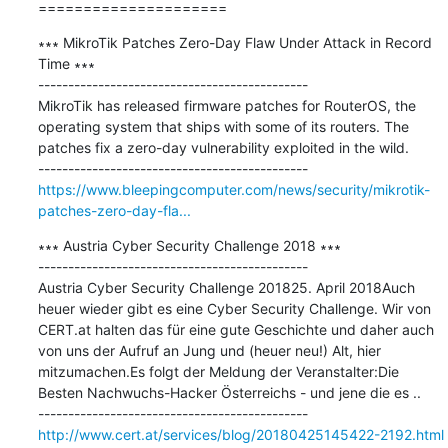
=====================
∗∗∗ MikroTik Patches Zero-Day Flaw Under Attack in Record 
Time ∗∗∗

---------------------------------------------

MikroTik has released firmware patches for RouterOS, the 
operating system that ships with some of its routers. The 
patches fix a zero-day vulnerability exploited in the wild.

https://www.bleepingcomputer.com/news/security/mikrotik-
patches-zero-day-fla...
∗∗∗ Austria Cyber Security Challenge 2018 ∗∗∗

---------------------------------------------

Austria Cyber Security Challenge 201825. April 2018Auch 
heuer wieder gibt es eine Cyber Security Challenge. Wir von 
CERT.at halten das für eine gute Geschichte und daher auch 
von uns der Aufruf an Jung und (heuer neu!) Alt, hier 
mitzumachen.Es folgt der Meldung der Veranstalter:Die 
Besten Nachwuchs-Hacker Österreichs - und jene die es ..

http://www.cert.at/services/blog/20180425145422-2192.html