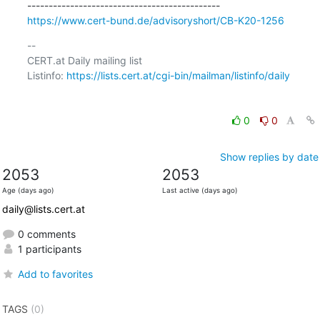
https://www.cert-bund.de/advisoryshort/CB-K20-1256
-- 

CERT.at Daily mailing list

Listinfo: 
https://lists.cert.at/cgi-bin/mailman/listinfo/daily
0
0
Show replies by date
2053
2053
Age (days ago)
Last active (days ago)
daily@lists.cert.at
0 comments
1 participants
Add to favorites
TAGS
(0)