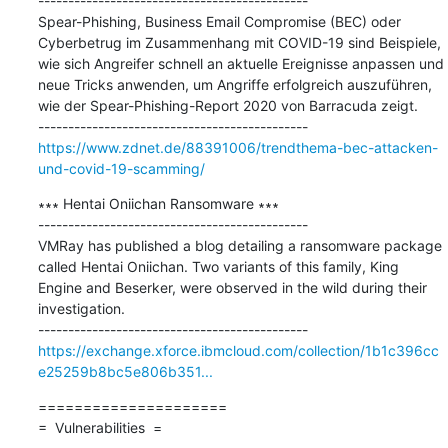
---------------------------------------------

Spear-Phishing, Business Email Compromise (BEC) oder 
Cyberbetrug im Zusammenhang mit COVID-19 sind Beispiele, 
wie sich Angreifer schnell an aktuelle Ereignisse anpassen und 
neue Tricks anwenden, um Angriffe erfolgreich auszuführen, 
wie der Spear-Phishing-Report 2020 von Barracuda zeigt.

https://www.zdnet.de/88391006/trendthema-bec-attacken-
und-covid-19-scamming/
∗∗∗ Hentai Oniichan Ransomware ∗∗∗

---------------------------------------------

VMRay has published a blog detailing a ransomware package 
called Hentai Oniichan. Two variants of this family, King 
Engine and Beserker, were observed in the wild during their 
investigation.

https://exchange.xforce.ibmcloud.com/collection/1b1c396cc
e25259b8bc5e806b351...
=====================

=  Vulnerabilities  =
