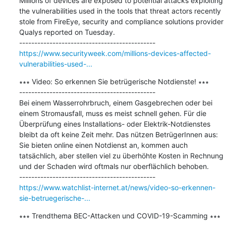
Millions of devices are exposed to potential attacks exploiting 
the vulnerabilities used in the tools that threat actors recently 
stole from FireEye, security and compliance solutions provider 
Qualys reported on Tuesday.

https://www.securityweek.com/millions-devices-affected-
vulnerabilities-used-...
∗∗∗ Video: So erkennen Sie betrügerische Notdienste! ∗∗∗

---------------------------------------------

Bei einem Wasserrohrbruch, einem Gasgebrechen oder bei 
einem Stromausfall, muss es meist schnell gehen. Für die 
Überprüfung eines Installations- oder Elektrik-Notdienstes 
bleibt da oft keine Zeit mehr. Das nützen BetrügerInnen aus: 
Sie bieten online einen Notdienst an, kommen auch 
tatsächlich, aber stellen viel zu überhöhte Kosten in Rechnung 
und der Schaden wird oftmals nur oberflächlich behoben.

https://www.watchlist-internet.at/news/video-so-erkennen-
sie-betruegerische-...
∗∗∗ Trendthema BEC-Attacken und COVID-19-Scamming ∗∗∗
