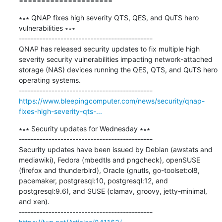
=====================
∗∗∗ QNAP fixes high severity QTS, QES, and QuTS hero 
vulnerabilities ∗∗∗

---------------------------------------------

QNAP has released security updates to fix multiple high 
severity security vulnerabilities impacting network-attached 
storage (NAS) devices running the QES, QTS, and QuTS hero 
operating systems.

https://www.bleepingcomputer.com/news/security/qnap-
fixes-high-severity-qts-...
∗∗∗ Security updates for Wednesday ∗∗∗

---------------------------------------------

Security updates have been issued by Debian (awstats and 
mediawiki), Fedora (mbedtls and pngcheck), openSUSE 
(firefox and thunderbird), Oracle (gnutls, go-toolset:ol8, 
pacemaker, postgresql:10, postgresql:12, and 
postgresql:9.6), and SUSE (clamav, groovy, jetty-minimal, 
and xen).
