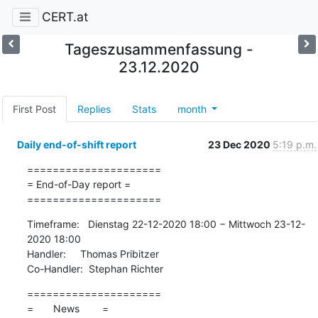
CERT.at
Tageszusammenfassung -
23.12.2020
First Post
Replies
Stats
month
Daily end-of-shift report
23 Dec 2020
5:19 p.m.
=====================

= End-of-Day report =

=====================
Timeframe:   Dienstag 22-12-2020 18:00 − Mittwoch 23-12-
2020 18:00

Handler:     Thomas Pribitzer

Co-Handler:  Stephan Richter
=====================

=       News        =
