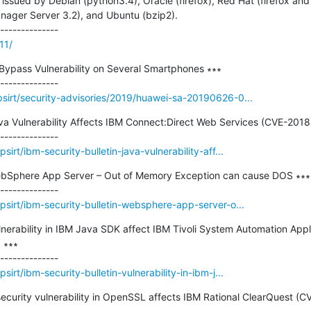
ssued by Debian (python3.4), Oracle (firefox), Red Hat (firefox and 
ger Server 3.2), and Ubuntu (bzip2).

11/
Bypass Vulnerability on Several Smartphones ∗∗∗

sirt/security-advisories/2019/huawei-sa-20190626-0...
ava Vulnerability Affects IBM Connect:Direct Web Services (CVE-2018
rt/ibm-security-bulletin-java-vulnerability-aff...
WebSphere App Server – Out of Memory Exception can cause DOS ∗∗∗

sirt/ibm-security-bulletin-websphere-app-server-o...
ulnerability in IBM Java SDK affect IBM Tivoli System Automation Appl
∗∗∗

rt/ibm-security-bulletin-vulnerability-in-ibm-j...
 security vulnerability in OpenSSL affects IBM Rational ClearQuest (