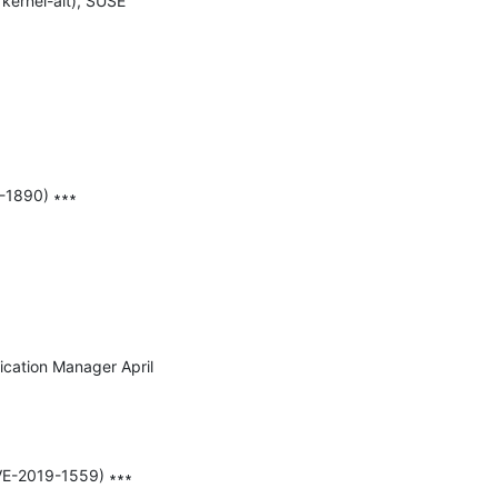
kernel-alt), SUSE 
-1890) ∗∗∗

ication Manager April 
CVE-2019-1559) ∗∗∗
