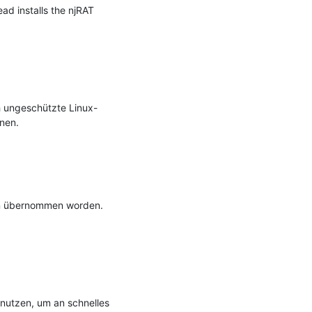
d installs the njRAT 
h ungeschützte Linux-
en.

men übernommen worden. 
nutzen, um an schnelles 