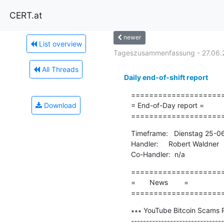
CERT.at
newer
List overview
Tageszusammenfassung - 27.06.
All Threads
Daily end-of-shift report
=====================
Download
= End-of-Day report =

====================
Timeframe:   Dienstag 25-0
Handler:     Robert Waldner

Co-Handler:  n/a
=====================
=       News        =

====================
∗∗∗ YouTube Bitcoin Scams P
-------------------------------