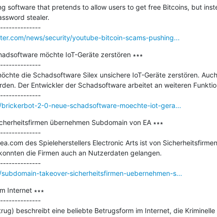
software that pretends to allow users to get free Bitcoins, but instea
sword stealer. 

er.com/news/security/youtube-bitcoin-scams-pushing...
hadsoftware möchte IoT-Geräte zerstören ∗∗∗

--------------

möchte die Schadsoftware Silex unsichere IoT-Geräte zerstören. Auc
rden. Der Entwickler der Schadsoftware arbeitet an weiteren Funktion
brickerbot-2-0-neue-schadsoftware-moechte-iot-gera...
cherheitsfirmen übernehmen Subdomain von EA ∗∗∗

--------------

ea.com des Spieleherstellers Electronic Arts ist von Sicherheitsfir
 konnten die Firmen auch an Nutzerdaten gelangen.

subdomain-takeover-sicherheitsfirmen-uebernehmen-s...
 Internet ∗∗∗

--------------

g) beschreibt eine beliebte Betrugsform im Internet, die Kriminelle 