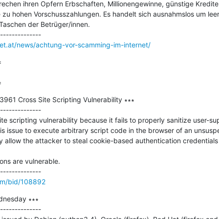
echen ihren Opfern Erbschaften, Millionengewinne, günstige Kredite 
 zu hohen Vorschusszahlungen. Es handelt sich ausnahmslos um leer
 Taschen der Betrüger/innen.

net.at/news/achtung-vor-scamming-im-internet/


=
61 Cross Site Scripting Vulnerability ∗∗∗

--------------

e scripting vulnerability because it fails to properly sanitize user-sup
s issue to execute arbitrary script code in the browser of an unsuspe
y allow the attacker to steal cookie-based authentication credentials
ns are vulnerable. 

om/bid/108892
dnesday ∗∗∗

--------------
