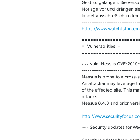
Geld zu gelangen. Sie verspr
Notlage vor und drängen sie
landet ausschließlich in den
https://www.watchlist-inter
=====================
=  Vulnerabilities  =

====================
∗∗∗ Vuln: Nessus CVE-2019-39
-------------------------------
Nessus is prone to a cross-sit
An attacker may leverage thi
of the affected site. This ma
attacks.

Nessus 8.4.0 and prior versio
http://www.securityfocus.c
∗∗∗ Security updates for We
-------------------------------