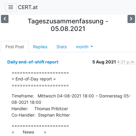
CERT.at
Tageszusammenfassung -
05.08.2021
First Post
Replies
Stats
month
Daily end-of-shift report
5 Aug 2021
4:21 p.m.
=====================

= End-of-Day report =

=====================
Timeframe:   Mittwoch 04-08-2021 18:00 − Donnerstag 05-
08-2021 18:00

Handler:     Thomas Pribitzer

Co-Handler:  Stephan Richter
=====================

=       News        =
