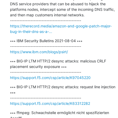
DNS service providers that can be abused to hijack the 
platforms nodes, intercept some of the incoming DNS traffic, 
and then map customers internal networks.

https://therecord.media/amazon-and-google-patch-major-
bug-in-their-dns-as-a-...
∗∗∗ IBM Security Bulletins 2021-08-04 ∗∗∗

https://www.ibm.com/blogs/psirt/
∗∗∗ BIG-IP LTM HTTP/2 desync attacks: malicious CRLF 
placement security exposure ∗∗∗

https://support.f5.com/csp/article/K97045220
∗∗∗ BIG-IP LTM HTTP/2 desync attacks: request line injection 
∗∗∗

https://support.f5.com/csp/article/K63312282
∗∗∗ ffmpeg: Schwachstelle ermöglicht nicht spezifizierten 