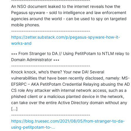
---------------------------------------------

An NSO document leaked to the internet reveals how the 
Pegasus spyware - sold to intelligence and law enforcement 
agencies around the world - can be used to spy on targeted 
mobile phones.

https://zetter.substack.com/p/pegasus-spyware-how-it-
works-and
∗∗∗ From Stranger to DA // Using PetitPotam to NTLM relay to 
Domain Administrator ∗∗∗

---------------------------------------------

Knock knock, who’s there? Your new DA! Several 
vulnerabilities that have been recently disclosed, namely: MS-
EFSRPC – AKA PetitPotam Credential Relaying abusing the AD 
CS role Any attacker with internal network access, such as a 
phished client or a malicious planted device in the network, 
can take over the entire Active Directory domain without any 
[...]

https://blog.truesec.com/2021/08/05/from-stranger-to-da-
using-petitpotam-to-...