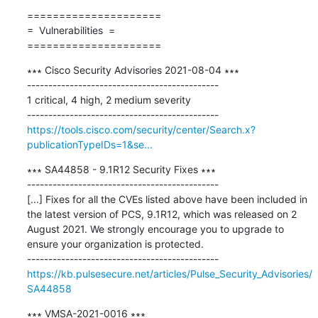
=====================

=  Vulnerabilities  =

=====================
∗∗∗ Cisco Security Advisories 2021-08-04 ∗∗∗

---------------------------------------------

1 critical, 4 high, 2 medium severity

https://tools.cisco.com/security/center/Search.x?
publicationTypeIDs=1&se...
∗∗∗ SA44858 - 9.1R12 Security Fixes ∗∗∗

---------------------------------------------

[...] Fixes for all the CVEs listed above have been included in 
the latest version of PCS, 9.1R12, which was released on 2 
August 2021. We strongly encourage you to upgrade to 
ensure your organization is protected.

https://kb.pulsesecure.net/articles/Pulse_Security_Advisories/
SA44858
∗∗∗ VMSA-2021-0016 ∗∗∗
