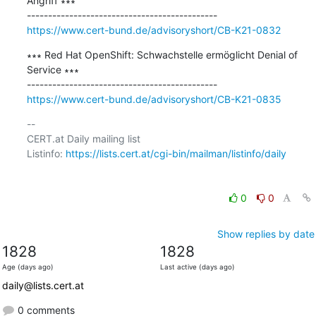
Angriff ∗∗∗

https://www.cert-bund.de/advisoryshort/CB-K21-0832
∗∗∗ Red Hat OpenShift: Schwachstelle ermöglicht Denial of 
Service ∗∗∗

https://www.cert-bund.de/advisoryshort/CB-K21-0835
-- 

CERT.at Daily mailing list

Listinfo: 
https://lists.cert.at/cgi-bin/mailman/listinfo/daily
0
0
Show replies by date
1828
1828
Age (days ago)
Last active (days ago)
daily@lists.cert.at
0 comments