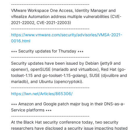
---------------------------------------------

VMware Workspace One Access, Identity Manager and 
vRealize Automation address multiple vulnerabilities (CVE-
2021-22002, CVE-2021-22003)

https://www.vmware.com/security/advisories/VMSA-2021-
0016.html
∗∗∗ Security updates for Thursday ∗∗∗

---------------------------------------------

Security updates have been issued by Debian (jetty9 and 
openexr), openSUSE (mariadb and virtualbox), Red Hat (go-
toolset-1.15 and go-toolset-1.15-golang), SUSE (djvulibre and 
mariadb), and Ubuntu (opencryptoki).

https://lwn.net/Articles/865306/
∗∗∗ Amazon and Google patch major bug in their DNS-as-a-
Service platforms ∗∗∗

---------------------------------------------

At the Black Hat security conference today, two security 
researchers have disclosed a security issue impacting hosted 