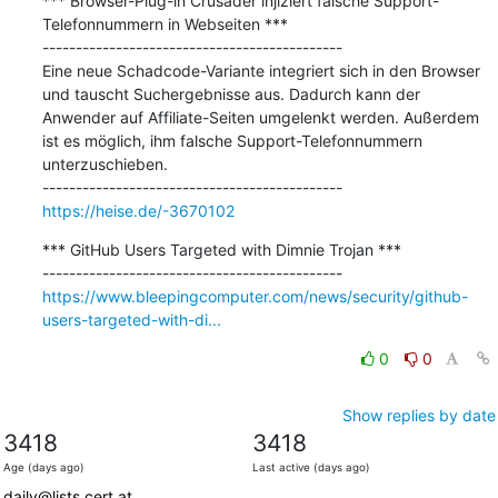
*** Browser-Plug-in Crusader injiziert falsche Support-
Telefonnummern in Webseiten ***

---------------------------------------------

Eine neue Schadcode-Variante integriert sich in den Browser 
und tauscht Suchergebnisse aus. Dadurch kann der 
Anwender auf Affiliate-Seiten umgelenkt werden. Außerdem 
ist es möglich, ihm falsche Support-Telefonnummern 
unterzuschieben.

https://heise.de/-3670102
*** GitHub Users Targeted with Dimnie Trojan ***

https://www.bleepingcomputer.com/news/security/github-
users-targeted-with-di...
0
0
Show replies by date
3418
3418
Age (days ago)
Last active (days ago)
daily@lists.cert.at