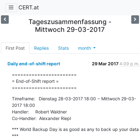
CERT.at
Tageszusammenfassung -
Mittwoch 29-03-2017
First Post
Replies
Stats
month
Daily end-of-shift report
29 Mar 2017
4:09 p.m.
=======================

= End-of-Shift report =

=======================
Timeframe:   Dienstag 28-03-2017 18:00 − Mittwoch 29-03-
2017 18:00

Handler:     Robert Waldner

Co-Handler:  Alexander Riepl
*** World Backup Day is as good as any to back up your data 
***
