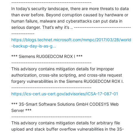
---------------------------------------------

In today’s security landscape, there are more threats to data 
than ever before. Beyond corruption caused by hardware or 
human failure, malware and cyberattacks can put data in 
serious danger. That’s why it’s .. --------------------------------
https://blogs.technet.microsoft.com/mmpc/2017/03/28/world
-backup-day-is-as-g...
*** Siemens RUGGEDCOM ROX I ***

---------------------------------------------

This advisory contains mitigation details for improper 
authorization, cross-site scripting, and cross-site request 
forgery vulnerabilities in the Siemens RUGGEDCOM ROX I.

https://ics-cert.us-cert.gov/advisories/ICSA-17-087-01
*** 3S-Smart Software Solutions GmbH CODESYS Web 
Server ***

---------------------------------------------

This advisory contains mitigation details for arbitrary file 
upload and stack buffer overflow vulnerabilities in the 3S-