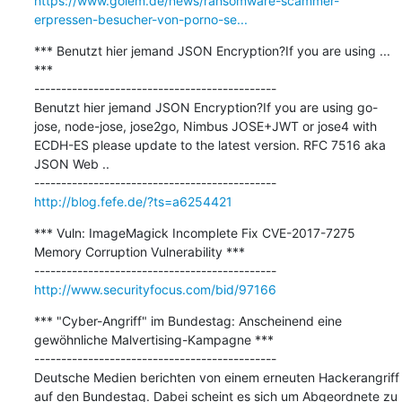
https://www.golem.de/news/ransomware-scammer-
erpressen-besucher-von-porno-se...
*** Benutzt hier jemand JSON Encryption?If you are using ... 
***

---------------------------------------------

Benutzt hier jemand JSON Encryption?If you are using go-
jose, node-jose, jose2go, Nimbus JOSE+JWT or jose4 with 
ECDH-ES please update to the latest version. RFC 7516 aka 
JSON Web ..

http://blog.fefe.de/?ts=a6254421
*** Vuln: ImageMagick Incomplete Fix CVE-2017-7275 
Memory Corruption Vulnerability ***

http://www.securityfocus.com/bid/97166
*** "Cyber-Angriff" im Bundestag: Anscheinend eine 
gewöhnliche Malvertising-Kampagne ***

---------------------------------------------

Deutsche Medien berichten von einem erneuten Hackerangriff 
auf den Bundestag. Dabei scheint es sich um Abgeordnete zu 