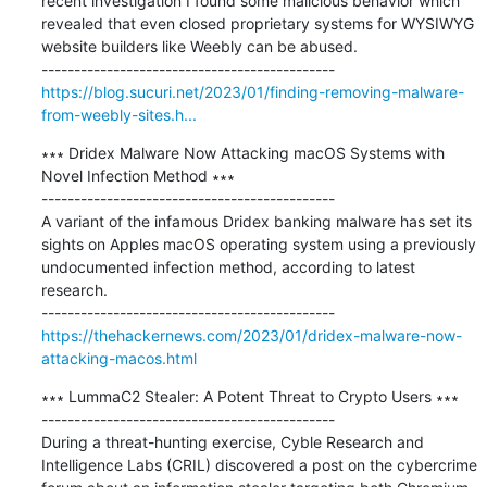
recent investigation I found some malicious behavior which 
revealed that even closed proprietary systems for WYSIWYG 
website builders like Weebly can be abused.

https://blog.sucuri.net/2023/01/finding-removing-malware-
from-weebly-sites.h...
∗∗∗ Dridex Malware Now Attacking macOS Systems with 
Novel Infection Method ∗∗∗

---------------------------------------------

A variant of the infamous Dridex banking malware has set its 
sights on Apples macOS operating system using a previously 
undocumented infection method, according to latest 
research.

https://thehackernews.com/2023/01/dridex-malware-now-
attacking-macos.html
∗∗∗ LummaC2 Stealer: A Potent Threat to Crypto Users ∗∗∗

---------------------------------------------

During a threat-hunting exercise, Cyble Research and 
Intelligence Labs (CRIL) discovered a post on the cybercrime 