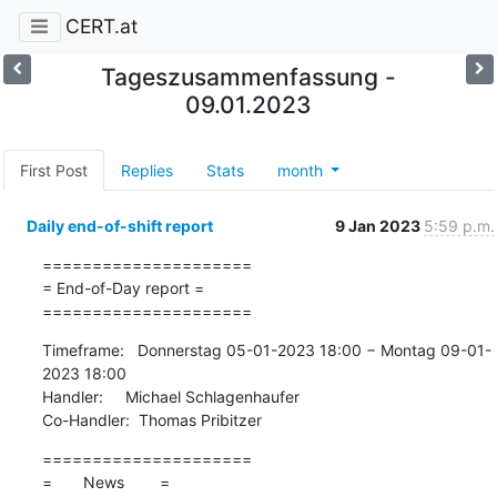
CERT.at
Tageszusammenfassung -
09.01.2023
First Post
Replies
Stats
month
Daily end-of-shift report
9 Jan 2023
5:59 p.m.
=====================

= End-of-Day report =

=====================
Timeframe:   Donnerstag 05-01-2023 18:00 − Montag 09-01-
2023 18:00

Handler:     Michael Schlagenhaufer

Co-Handler:  Thomas Pribitzer
=====================

=       News        =
