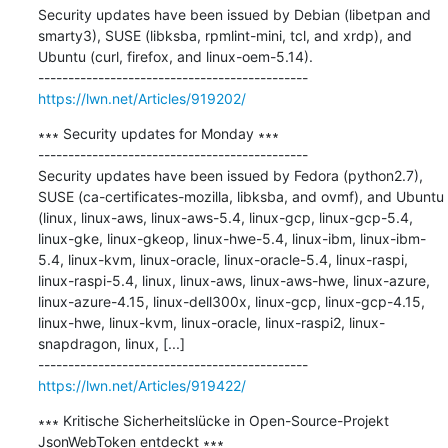
Security updates have been issued by Debian (libetpan and 
smarty3), SUSE (libksba, rpmlint-mini, tcl, and xrdp), and 
Ubuntu (curl, firefox, and linux-oem-5.14).

https://lwn.net/Articles/919202/
∗∗∗ Security updates for Monday ∗∗∗

---------------------------------------------

Security updates have been issued by Fedora (python2.7), 
SUSE (ca-certificates-mozilla, libksba, and ovmf), and Ubuntu 
(linux, linux-aws, linux-aws-5.4, linux-gcp, linux-gcp-5.4, 
linux-gke, linux-gkeop, linux-hwe-5.4, linux-ibm, linux-ibm-
5.4, linux-kvm, linux-oracle, linux-oracle-5.4, linux-raspi, 
linux-raspi-5.4, linux, linux-aws, linux-aws-hwe, linux-azure, 
linux-azure-4.15, linux-dell300x, linux-gcp, linux-gcp-4.15, 
linux-hwe, linux-kvm, linux-oracle, linux-raspi2, linux-
snapdragon, linux, [...]

https://lwn.net/Articles/919422/
∗∗∗ Kritische Sicherheitslücke in Open-Source-Projekt 
JsonWebToken entdeckt ∗∗∗
