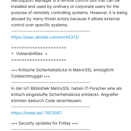
NetSupport Manager is a remote control tool that can be 
installed and used by ordinary or corporate users for the 
purpose of remotely controlling systems. However, it is being 
abused by many threat actors because it allows external 
control over specific systems.

https://asec.ahnlab.com/en/45312/
=====================

=  Vulnerabilities  =

=====================
∗∗∗ Kritische Sicherheitslücke in MatrixSSL ermöglicht 
Codeschmuggel ∗∗∗

---------------------------------------------

In der IoT-Bibliothek MatrixSSL haben IT-Forscher eine als 
kritisch eingestufte Sicherheitslücke entdeckt. Angreifer 
könnten dadurch Code einschleusen.

https://heise.de/-7453087
∗∗∗ Security updates for Friday ∗∗∗

---------------------------------------------
