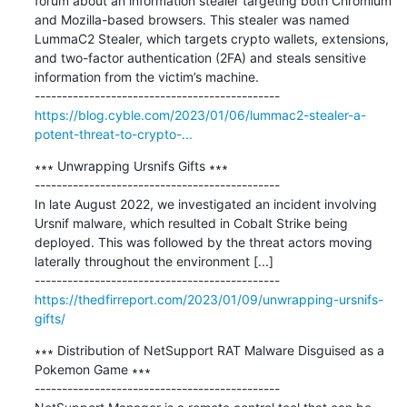
forum about an information stealer targeting both Chromium 
and Mozilla-based browsers. This stealer was named 
LummaC2 Stealer, which targets crypto wallets, extensions, 
and two-factor authentication (2FA) and steals sensitive 
information from the victim’s machine.

https://blog.cyble.com/2023/01/06/lummac2-stealer-a-
potent-threat-to-crypto-...
∗∗∗ Unwrapping Ursnifs Gifts ∗∗∗

---------------------------------------------

In late August 2022, we investigated an incident involving 
Ursnif malware, which resulted in Cobalt Strike being 
deployed. This was followed by the threat actors moving 
laterally throughout the environment [...]

https://thedfirreport.com/2023/01/09/unwrapping-ursnifs-
gifts/
∗∗∗ Distribution of NetSupport RAT Malware Disguised as a 
Pokemon Game ∗∗∗

---------------------------------------------
