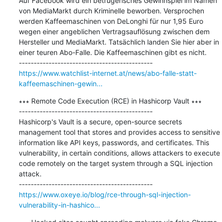
Auf Facebook wird ein betrügerisches Gewinnspiel im Namen 
von MediaMarkt durch Kriminelle beworben. Versprochen 
werden Kaffeemaschinen von DeLonghi für nur 1,95 Euro 
wegen einer angeblichen Vertragsauflösung zwischen dem 
Hersteller und MediaMarkt. Tatsächlich landen Sie hier aber in 
einer teuren Abo-Falle. Die Kaffeemaschinen gibt es nicht.

https://www.watchlist-internet.at/news/abo-falle-statt-
kaffeemaschinen-gewin...
∗∗∗ Remote Code Execution (RCE) in Hashicorp Vault ∗∗∗

---------------------------------------------

Hashicorp's Vault is a secure, open-source secrets 
management tool that stores and provides access to sensitive 
information like API keys, passwords, and certificates. This 
vulnerability, in certain conditions, allows attackers to execute 
code remotely on the target system through a SQL injection 
attack.

https://www.oxeye.io/blog/rce-through-sql-injection-
vulnerability-in-hashico...