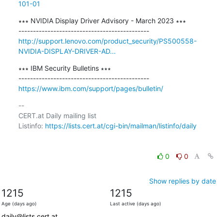
101-01
∗∗∗ NVIDIA Display Driver Advisory - March 2023 ∗∗∗

http://support.lenovo.com/product_security/PS500558-
NVIDIA-DISPLAY-DRIVER-AD...
∗∗∗ IBM Security Bulletins ∗∗∗

https://www.ibm.com/support/pages/bulletin/
-- 

CERT.at Daily mailing list

Listinfo: 
https://lists.cert.at/cgi-bin/mailman/listinfo/daily
0
0
Show replies by date
1215
1215
Age (days ago)
Last active (days ago)
daily@lists.cert.at