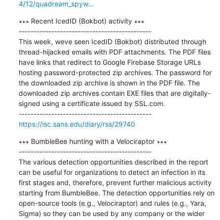
4/12/quadream_spyw...
∗∗∗ Recent IcedID (Bokbot) activity ∗∗∗

---------------------------------------------

This week, weve seen IcedID (Bokbot) distributed through 
thread-hijacked emails with PDF attachments. The PDF files 
have links that redirect to Google Firebase Storage URLs 
hosting password-protected zip archives. The password for 
the downloaded zip archive is shown in the PDF file. The 
downloaded zip archives contain EXE files that are digitally-
signed using a certificate issued by SSL.com.

https://isc.sans.edu/diary/rss/29740
∗∗∗ BumbleBee hunting with a Velociraptor ∗∗∗

---------------------------------------------

The various detection opportunities described in the report 
can be useful for organizations to detect an infection in its 
first stages and, therefore, prevent further malicious activity 
starting from BumbleBee. The detection opportunities rely on 
open-source tools (e.g., Velociraptor) and rules (e.g., Yara, 
Sigma) so they can be used by any company or the wider 