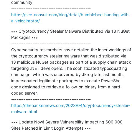
community.

https://sec-consult.com/blog/detail/bumblebee-hunting-with-
a-velociraptor/
∗∗∗ Cryptocurrency Stealer Malware Distributed via 13 NuGet 
Packages ∗∗∗

---------------------------------------------

Cybersecurity researchers have detailed the inner workings of 
the cryptocurrency stealer malware that was distributed via 
13 malicious NuGet packages as part of a supply chain attack 
targeting .NET developers. The sophisticated typosquatting 
campaign, which was uncovered by JFrog late last month, 
impersonated legitimate packages to execute PowerShell 
code designed to retrieve a follow-on binary from a hard-
coded server.

https://thehackernews.com/2023/04/cryptocurrency-stealer-
malware.html
∗∗∗ Update Now! Severe Vulnerability Impacting 600,000 
Sites Patched in Limit Login Attempts ∗∗∗
