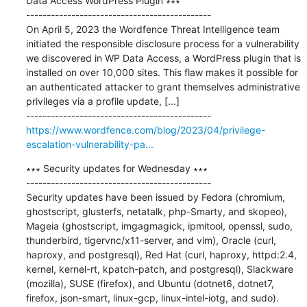
Data Access WordPress Plugin ∗∗∗

---------------------------------------------

On April 5, 2023 the Wordfence Threat Intelligence team 
initiated the responsible disclosure process for a vulnerability 
we discovered in WP Data Access, a WordPress plugin that is 
installed on over 10,000 sites. This flaw makes it possible for 
an authenticated attacker to grant themselves administrative 
privileges via a profile update, [...]

https://www.wordfence.com/blog/2023/04/privilege-
escalation-vulnerability-pa...
∗∗∗ Security updates for Wednesday ∗∗∗

---------------------------------------------

Security updates have been issued by Fedora (chromium, 
ghostscript, glusterfs, netatalk, php-Smarty, and skopeo), 
Mageia (ghostscript, imgagmagick, ipmitool, openssl, sudo, 
thunderbird, tigervnc/x11-server, and vim), Oracle (curl, 
haproxy, and postgresql), Red Hat (curl, haproxy, httpd:2.4, 
kernel, kernel-rt, kpatch-patch, and postgresql), Slackware 
(mozilla), SUSE (firefox), and Ubuntu (dotnet6, dotnet7, 
firefox, json-smart, linux-gcp, linux-intel-iotg, and sudo).
