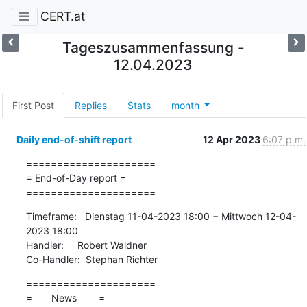
CERT.at
Tageszusammenfassung -
12.04.2023
First Post
Replies
Stats
month
Daily end-of-shift report
12 Apr 2023
6:07 p.m.
=====================

= End-of-Day report =

=====================
Timeframe:   Dienstag 11-04-2023 18:00 − Mittwoch 12-04-
2023 18:00

Handler:     Robert Waldner

Co-Handler:  Stephan Richter
=====================

=       News        =
