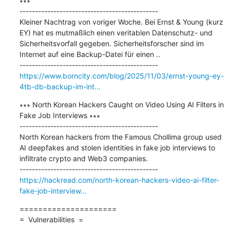
∗∗∗

---------------------------------------------

Kleiner Nachtrag von voriger Woche. Bei Ernst & Young (kurz 
EY) hat es mutmaßlich einen veritablen Datenschutz- und 
Sicherheitsvorfall gegeben. Sicherheitsforscher sind im 
Internet auf eine Backup-Datei für einen ..

https://www.borncity.com/blog/2025/11/03/ernst-young-ey-
4tb-db-backup-im-int...
∗∗∗ North Korean Hackers Caught on Video Using AI Filters in 
Fake Job Interviews ∗∗∗

---------------------------------------------

North Korean hackers from the Famous Chollima group used 
AI deepfakes and stolen identities in fake job interviews to 
infiltrate crypto and Web3 companies.

https://hackread.com/north-korean-hackers-video-ai-filter-
fake-job-interview...
=====================

=  Vulnerabilities  =
