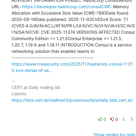
ADVISORY INFORMATION Product: HashiCorp ConsulVendor 
URL: 
https://developer.hashicorp.com/consulCWE
: Memory 
Allocation with Excessive Size Value [CWE-789]Date found: 
2025-09-19Date published: 2025-11-02CVSSv4 Score: 7.1 
(CVSS:4.0/AV:N/AC:L/AT:N/PR:L/UI:N/VC:N/VI:N/VA:H/SC:N/S
I:N/SA:N)CVE: CVE-2025-11374 VERSIONS AFFECTED Consul 
Community Edition <= 1.21.5Consul Enterprise <= 1.21.5, 
1.20.7, 1.19.9 and 1.18.11 INTRODUCTION Consul is a service 
networking solution that enables teams to

https://www.rcesecurity.com/2025/11/hashicorp-consul-1-21-
5-kvs-denial-of-se...
-- 

CERT.at Daily mailing list

Listinfo: 
https://lists.cert.at/mailman3/postorius/lists/daily.lists.cert.at/
0
0
Show replies by date