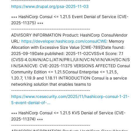
https://www.drupal.org/psa-2025-11-03
∗∗∗ HashiCorp Consul <= 1.21.5 Event Denial of Service (CVE-
2025-11375) ∗∗∗

---------------------------------------------

ADVISORY INFORMATION Product: HashiCorp ConsulVendor 
URL: 
https://developer.hashicorp.com/consulCWE
: Memory 
Allocation with Excessive Size Value [CWE-789]Date found: 
2025-09-19Date published: 2025-11-02CVSSv4 Score: 7.1 
(CVSS:4.0/AV:N/AC:L/AT:N/PR:L/UI:N/VC:N/VI:N/VA:H/SC:N/S
I:N/SA:N)CVE: CVE-2025-11375 VERSIONS AFFECTED Consul 
Community Edition <= 1.21.5Consul Enterprise <= 1.21.5, 
1.20.7, 1.19.9 and 1.18.11 INTRODUCTION Consul is a service 
networking solution that enables teams to

https://www.rcesecurity.com/2025/11/hashicorp-consul-1-21-
5-event-denial-of-...
∗∗∗ HashiCorp Consul <= 1.21.5 KVS Denial of Service (CVE-
2025-11374) ∗∗∗

---------------------------------------------
