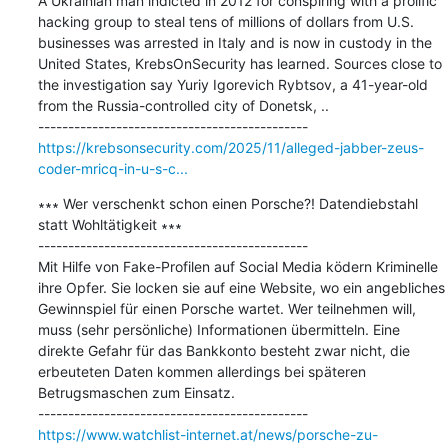
A Ukrainian man indicted in 2012 for conspiring with a prolific 
hacking group to steal tens of millions of dollars from U.S. 
businesses was arrested in Italy and is now in custody in the 
United States, KrebsOnSecurity has learned. Sources close to 
the investigation say Yuriy Igorevich Rybtsov, a 41-year-old 
from the Russia-controlled city of Donetsk, ..

https://krebsonsecurity.com/2025/11/alleged-jabber-zeus-
coder-mricq-in-u-s-c...
∗∗∗ Wer verschenkt schon einen Porsche?! Datendiebstahl 
statt Wohltätigkeit ∗∗∗

---------------------------------------------

Mit Hilfe von Fake-Profilen auf Social Media ködern Kriminelle 
ihre Opfer. Sie locken sie auf eine Website, wo ein angebliches 
Gewinnspiel für einen Porsche wartet. Wer teilnehmen will, 
muss (sehr persönliche) Informationen übermitteln. Eine 
direkte Gefahr für das Bankkonto besteht zwar nicht, die 
erbeuteten Daten kommen allerdings bei späteren 
Betrugsmaschen zum Einsatz.

https://www.watchlist-internet.at/news/porsche-zu-