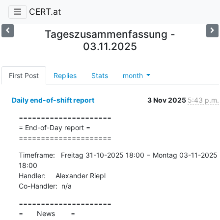
CERT.at
Tageszusammenfassung -
03.11.2025
First Post
Replies
Stats
month
Daily end-of-shift report
3 Nov 2025
5:43 p.m.
=====================

= End-of-Day report =

=====================
Timeframe:   Freitag 31-10-2025 18:00 − Montag 03-11-2025 
18:00

Handler:     Alexander Riepl

Co-Handler:  n/a
=====================

=       News        =
