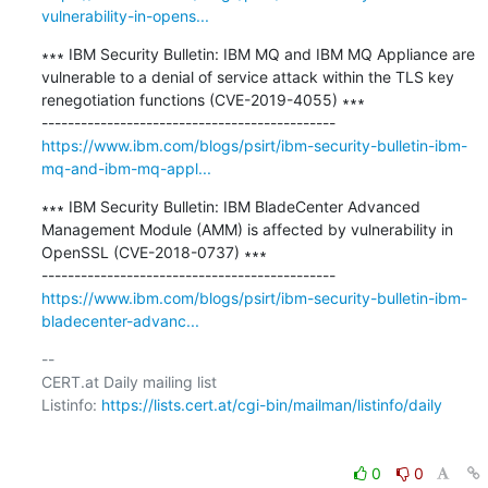
vulnerability-in-opens...
∗∗∗ IBM Security Bulletin: IBM MQ and IBM MQ Appliance are 
vulnerable to a denial of service attack within the TLS key 
renegotiation functions (CVE-2019-4055) ∗∗∗

https://www.ibm.com/blogs/psirt/ibm-security-bulletin-ibm-
mq-and-ibm-mq-appl...
∗∗∗ IBM Security Bulletin: IBM BladeCenter Advanced 
Management Module (AMM) is affected by vulnerability in 
OpenSSL (CVE-2018-0737) ∗∗∗

https://www.ibm.com/blogs/psirt/ibm-security-bulletin-ibm-
bladecenter-advanc...
-- 

CERT.at Daily mailing list

Listinfo: 
https://lists.cert.at/cgi-bin/mailman/listinfo/daily
0
0