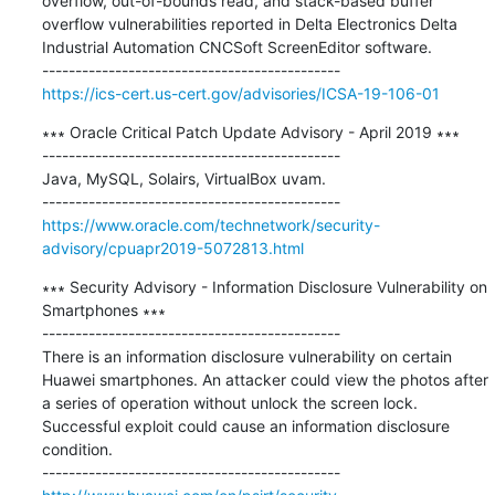
overflow, out-of-bounds read, and stack-based buffer 
overflow vulnerabilities reported in Delta Electronics Delta 
Industrial Automation CNCSoft ScreenEditor software.

https://ics-cert.us-cert.gov/advisories/ICSA-19-106-01
∗∗∗ Oracle Critical Patch Update Advisory - April 2019 ∗∗∗

---------------------------------------------

Java, MySQL, Solairs, VirtualBox uvam.

https://www.oracle.com/technetwork/security-
advisory/cpuapr2019-5072813.html
∗∗∗ Security Advisory - Information Disclosure Vulnerability on 
Smartphones ∗∗∗

---------------------------------------------

There is an information disclosure vulnerability on certain 
Huawei smartphones. An attacker could view the photos after 
a series of operation without unlock the screen lock. 
Successful exploit could cause an information disclosure 
condition.
