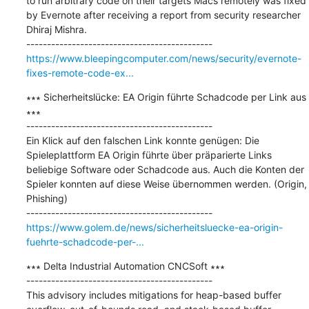
to run arbitrary code on their targets Macs remotely was fixed 
by Evernote after receiving a report from security researcher 
Dhiraj Mishra.

https://www.bleepingcomputer.com/news/security/evernote-
fixes-remote-code-ex...
∗∗∗ Sicherheitslücke: EA Origin führte Schadcode per Link aus 
∗∗∗

---------------------------------------------

Ein Klick auf den falschen Link konnte genügen: Die 
Spieleplattform EA Origin führte über präparierte Links 
beliebige Software oder Schadcode aus. Auch die Konten der 
Spieler konnten auf diese Weise übernommen werden. (Origin, 
Phishing)

https://www.golem.de/news/sicherheitsluecke-ea-origin-
fuehrte-schadcode-per-...
∗∗∗ Delta Industrial Automation CNCSoft ∗∗∗

---------------------------------------------

This advisory includes mitigations for heap-based buffer 