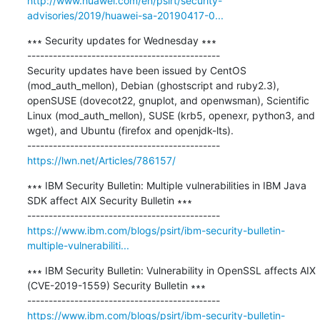
http://www.huawei.com/en/psirt/security-
advisories/2019/huawei-sa-20190417-0...
∗∗∗ Security updates for Wednesday ∗∗∗

---------------------------------------------

Security updates have been issued by CentOS 
(mod_auth_mellon), Debian (ghostscript and ruby2.3), 
openSUSE (dovecot22, gnuplot, and openwsman), Scientific 
Linux (mod_auth_mellon), SUSE (krb5, openexr, python3, and 
wget), and Ubuntu (firefox and openjdk-lts).

https://lwn.net/Articles/786157/
∗∗∗ IBM Security Bulletin: Multiple vulnerabilities in IBM Java 
SDK affect AIX Security Bulletin ∗∗∗

https://www.ibm.com/blogs/psirt/ibm-security-bulletin-
multiple-vulnerabiliti...
∗∗∗ IBM Security Bulletin: Vulnerability in OpenSSL affects AIX 
(CVE-2019-1559) Security Bulletin ∗∗∗

https://www.ibm.com/blogs/psirt/ibm-security-bulletin-