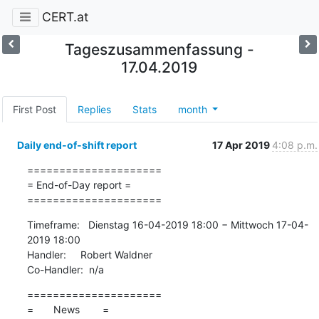
CERT.at
Tageszusammenfassung -
17.04.2019
First Post
Replies
Stats
month
Daily end-of-shift report
17 Apr 2019
4:08 p.m.
=====================

= End-of-Day report =

=====================
Timeframe:   Dienstag 16-04-2019 18:00 − Mittwoch 17-04-
2019 18:00

Handler:     Robert Waldner

Co-Handler:  n/a
=====================

=       News        =
