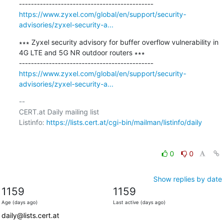
https://www.zyxel.com/global/en/support/security-
advisories/zyxel-security-a...
∗∗∗ Zyxel security advisory for buffer overflow vulnerability in 
4G LTE and 5G NR outdoor routers ∗∗∗

https://www.zyxel.com/global/en/support/security-
advisories/zyxel-security-a...
-- 

CERT.at Daily mailing list

Listinfo: 
https://lists.cert.at/cgi-bin/mailman/listinfo/daily
0
0
Show replies by date
1159
1159
Age (days ago)
Last active (days ago)
daily@lists.cert.at