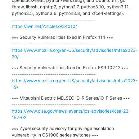
openstack-heat, python-Werkzeug), and Ubuntu (frr, go, 
libraw, libssh, nghttp2, python2.7, python3.10, python3.11, 
python3.5, python3.6, python3.8, and xfce4-settings).

https://lwn.net/Articles/934010/
∗∗∗ Security Vulnerabilities fixed in Firefox 114 ∗∗∗

https://www.mozilla.org/en-US/security/advisories/mfsa2023-
20/
∗∗∗ Security Vulnerabilities fixed in Firefox ESR 102.12 ∗∗∗

https://www.mozilla.org/en-US/security/advisories/mfsa2023-
19/
∗∗∗ Mitsubishi Electric MELSEC iQ-R Series/iQ-F Series ∗∗∗

https://www.cisa.gov/news-events/ics-advisories/icsa-23-
157-02
∗∗∗ Zyxel security advisory for privilege escalation 
vulnerability in GS1900 series switches ∗∗∗
