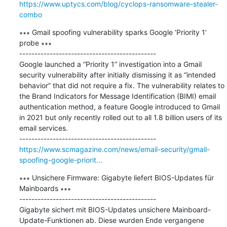
https://www.uptycs.com/blog/cyclops-ransomware-stealer-
combo
∗∗∗ Gmail spoofing vulnerability sparks Google ‘Priority 1’ 
probe ∗∗∗

---------------------------------------------

Google launched a “Priority 1” investigation into a Gmail 
security vulnerability after initially dismissing it as “intended 
behavior” that did not require a fix. The vulnerability relates to 
the Brand Indicators for Message Identification (BIMI) email 
authentication method, a feature Google introduced to Gmail 
in 2021 but only recently rolled out to all 1.8 billion users of its 
email services.

https://www.scmagazine.com/news/email-security/gmail-
spoofing-google-priorit...
∗∗∗ Unsichere Firmware: Gigabyte liefert BIOS-Updates für 
Mainboards ∗∗∗

---------------------------------------------

Gigabyte sichert mit BIOS-Updates unsichere Mainboard-
Update-Funktionen ab. Diese wurden Ende vergangene 