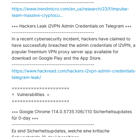
https://www.trendmicro.com/en_us/research/23/f/impulse-
team-massive-cryptocu...
∗∗∗ Hackers Leak i2VPN Admin Credentials on Telegram ∗∗∗

---------------------------------------------

In a recent cybersecurity incident, hackers have claimed to 
have successfully breached the admin credentials of i2VPN, a 
popular freemium VPN proxy server app available for 
download on Google Play and the App Store.

https://www.hackread.com/hackers-i2vpn-admin-credentials-
telegram-leak/
=====================

=  Vulnerabilities  =

=====================
∗∗∗ Google Chrome 114.0.5735.106/.110 Sicherheitsupdates 
für 0-day ∗∗∗

---------------------------------------------

Es sind Sicherheitsupdates, welche eine kritische 