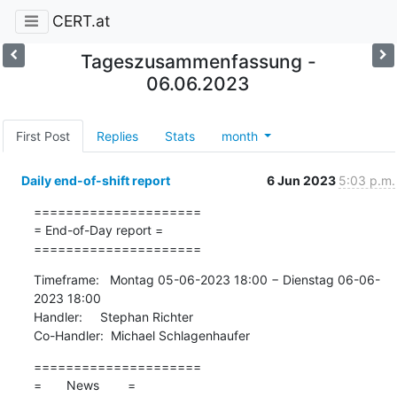
CERT.at
Tageszusammenfassung -
06.06.2023
First Post
Replies
Stats
month
Daily end-of-shift report
6 Jun 2023
5:03 p.m.
=====================

= End-of-Day report =

=====================
Timeframe:   Montag 05-06-2023 18:00 − Dienstag 06-06-
2023 18:00

Handler:     Stephan Richter

Co-Handler:  Michael Schlagenhaufer
=====================

=       News        =
