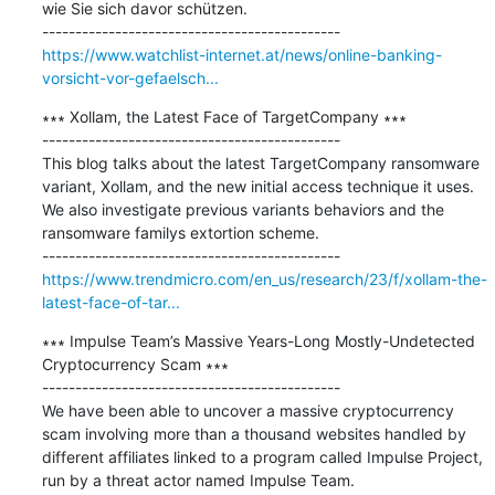
wie Sie sich davor schützen.

https://www.watchlist-internet.at/news/online-banking-
vorsicht-vor-gefaelsch...
∗∗∗ Xollam, the Latest Face of TargetCompany ∗∗∗

---------------------------------------------

This blog talks about the latest TargetCompany ransomware 
variant, Xollam, and the new initial access technique it uses. 
We also investigate previous variants behaviors and the 
ransomware familys extortion scheme.

https://www.trendmicro.com/en_us/research/23/f/xollam-the-
latest-face-of-tar...
∗∗∗ Impulse Team’s Massive Years-Long Mostly-Undetected 
Cryptocurrency Scam ∗∗∗

---------------------------------------------

We have been able to uncover a massive cryptocurrency 
scam involving more than a thousand websites handled by 
different affiliates linked to a program called Impulse Project, 
run by a threat actor named Impulse Team.
