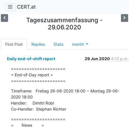
CERT.at
Tageszusammenfassung -
29.06.2020
First Post
Replies
Stats
month
Daily end-of-shift report
29 Jun 2020
4:12 p.m.
=====================

= End-of-Day report =

=====================
Timeframe:   Freitag 26-06-2020 18:00 − Montag 29-06-
2020 18:00

Handler:     Dimitri Robl

Co-Handler:  Stephan Richter
=====================

=       News        =
