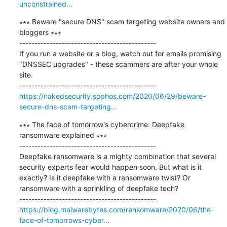
unconstrained...
∗∗∗ Beware "secure DNS" scam targeting website owners and 
bloggers ∗∗∗

---------------------------------------------

If you run a website or a blog, watch out for emails promising 
"DNSSEC upgrades" - these scammers are after your whole 
site.

https://nakedsecurity.sophos.com/2020/06/29/beware-
secure-dns-scam-targeting...
∗∗∗ The face of tomorrow's cybercrime: Deepfake 
ransomware explained ∗∗∗

---------------------------------------------

Deepfake ransomware is a mighty combination that several 
security experts fear would happen soon. But what is it 
exactly? Is it deepfake with a ransomware twist? Or 
ransomware with a sprinkling of deepfake tech?

https://blog.malwarebytes.com/ransomware/2020/06/the-
face-of-tomorrows-cyber...