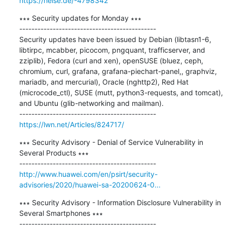
https://heise.de/-4798342
∗∗∗ Security updates for Monday ∗∗∗

---------------------------------------------

Security updates have been issued by Debian (libtasn1-6, 
libtirpc, mcabber, picocom, pngquant, trafficserver, and 
zziplib), Fedora (curl and xen), openSUSE (bluez, ceph, 
chromium, curl, grafana, grafana-piechart-panel,, graphviz, 
mariadb, and mercurial), Oracle (nghttp2), Red Hat 
(microcode_ctl), SUSE (mutt, python3-requests, and tomcat), 
and Ubuntu (glib-networking and mailman).

https://lwn.net/Articles/824717/
∗∗∗ Security Advisory - Denial of Service Vulnerability in 
Several Products ∗∗∗

http://www.huawei.com/en/psirt/security-
advisories/2020/huawei-sa-20200624-0...
∗∗∗ Security Advisory - Information Disclosure Vulnerability in 
Several Smartphones ∗∗∗
