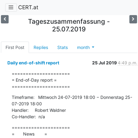
CERT.at
Tageszusammenfassung -
25.07.2019
First Post
Replies
Stats
month
Daily end-of-shift report
25 Jul 2019
4:49 p.m.
=====================

= End-of-Day report =

=====================
Timeframe:   Mittwoch 24-07-2019 18:00 − Donnerstag 25-
07-2019 18:00

Handler:     Robert Waldner

Co-Handler:  n/a
=====================

=       News        =
