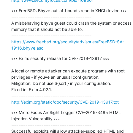
http://www.securityfocus.com/bid/109361
∗∗∗ FreeBSD: Bhyve out-of-bounds read in XHCI device ∗∗∗

---------------------------------------------

A misbehaving bhyve guest could crash the system or access 
memory that it should not be able to.

https://www.freebsd.org/security/advisories/FreeBSD-SA-
19:16.bhyve.asc
∗∗∗ Exim: security release for CVE-2019-13917 ∗∗∗

---------------------------------------------

A local or remote attacker can execute programs with root 
privileges - if youve an unusual configuration.

Mitigation: Do not use ${sort } in your configuration.

Fixed in: Exim 4.92.1.

http://exim.org/static/doc/security/CVE-2019-13917.txt
∗∗∗ Micro Focus ArcSight Logger CVE-2019-3485 HTML 
Injection Vulnerability ∗∗∗

---------------------------------------------

Successful exploits will allow attacker-supplied HTML and 