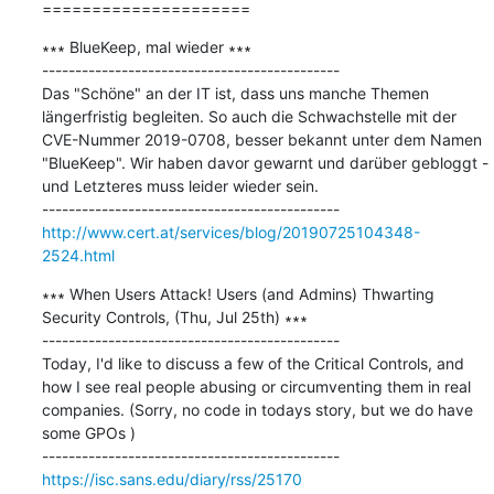
=====================
∗∗∗ BlueKeep, mal wieder ∗∗∗

---------------------------------------------

Das "Schöne" an der IT ist, dass uns manche Themen 
längerfristig begleiten. So auch die Schwachstelle mit der 
CVE-Nummer 2019-0708, besser bekannt unter dem Namen 
"BlueKeep". Wir haben davor gewarnt und darüber gebloggt - 
und Letzteres muss leider wieder sein.

http://www.cert.at/services/blog/20190725104348-
2524.html
∗∗∗ When Users Attack! Users (and Admins) Thwarting 
Security Controls, (Thu, Jul 25th) ∗∗∗

---------------------------------------------

Today, I'd like to discuss a few of the Critical Controls, and 
how I see real people abusing or circumventing them in real 
companies. (Sorry, no code in todays story, but we do have 
some GPOs )

https://isc.sans.edu/diary/rss/25170