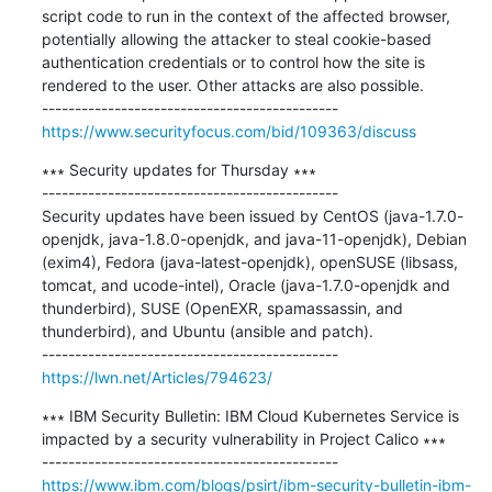
script code to run in the context of the affected browser, 
potentially allowing the attacker to steal cookie-based 
authentication credentials or to control how the site is 
rendered to the user. Other attacks are also possible.

https://www.securityfocus.com/bid/109363/discuss
∗∗∗ Security updates for Thursday ∗∗∗

---------------------------------------------

Security updates have been issued by CentOS (java-1.7.0-
openjdk, java-1.8.0-openjdk, and java-11-openjdk), Debian 
(exim4), Fedora (java-latest-openjdk), openSUSE (libsass, 
tomcat, and ucode-intel), Oracle (java-1.7.0-openjdk and 
thunderbird), SUSE (OpenEXR, spamassassin, and 
thunderbird), and Ubuntu (ansible and patch).

https://lwn.net/Articles/794623/
∗∗∗ IBM Security Bulletin: IBM Cloud Kubernetes Service is 
impacted by a security vulnerability in Project Calico ∗∗∗

https://www.ibm.com/blogs/psirt/ibm-security-bulletin-ibm-