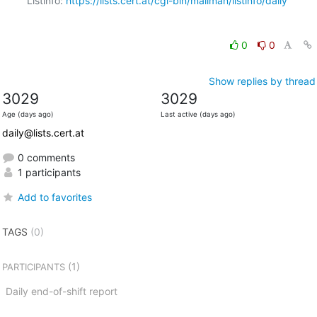
Listinfo: 
https://lists.cert.at/cgi-bin/mailman/listinfo/daily
0
0
Show replies by thread
3029
3029
Age (days ago)
Last active (days ago)
daily@lists.cert.at
0 comments
1 participants
Add to favorites
TAGS
(0)
(1)
PARTICIPANTS
Daily end-of-shift report