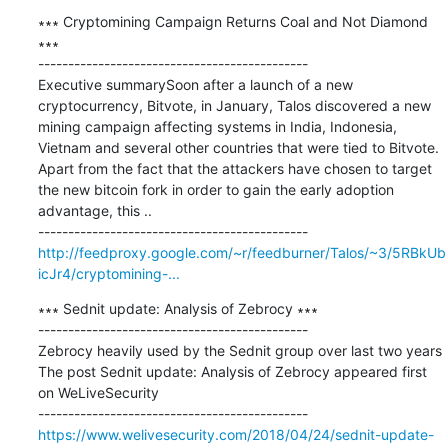
∗∗∗ Cryptomining Campaign Returns Coal and Not Diamond 
∗∗∗

---------------------------------------------

Executive summarySoon after a launch of a new 
cryptocurrency, Bitvote, in January, Talos discovered a new 
mining campaign affecting systems in India, Indonesia, 
Vietnam and several other countries that were tied to Bitvote. 
Apart from the fact that the attackers have chosen to target 
the new bitcoin fork in order to gain the early adoption 
advantage, this ..

http://feedproxy.google.com/~r/feedburner/Talos/~3/5RBkUb
icJr4/cryptomining-...
∗∗∗ Sednit update: Analysis of Zebrocy ∗∗∗

---------------------------------------------

Zebrocy heavily used by the Sednit group over last two years 
The post Sednit update: Analysis of Zebrocy appeared first 
on WeLiveSecurity

https://www.welivesecurity.com/2018/04/24/sednit-update-