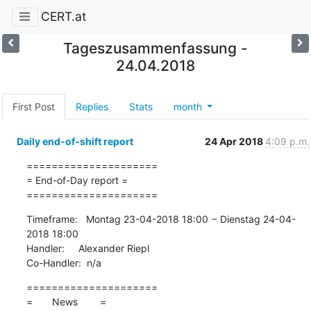
CERT.at
Tageszusammenfassung -
24.04.2018
First Post
Replies
Stats
month
Daily end-of-shift report
24 Apr 2018
4:09 p.m.
=====================

= End-of-Day report =

=====================
Timeframe:   Montag 23-04-2018 18:00 − Dienstag 24-04-
2018 18:00

Handler:     Alexander Riepl

Co-Handler:  n/a
=====================

=       News        =
