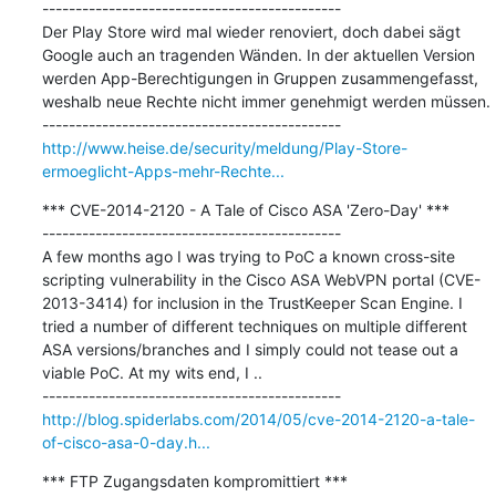
---------------------------------------------

Der Play Store wird mal wieder renoviert, doch dabei sägt 
Google auch an tragenden Wänden. In der aktuellen Version 
werden App-Berechtigungen in Gruppen zusammengefasst, 
weshalb neue Rechte nicht immer genehmigt werden müssen.

http://www.heise.de/security/meldung/Play-Store-
ermoeglicht-Apps-mehr-Rechte...
*** CVE-2014-2120 - A Tale of Cisco ASA 'Zero-Day' ***

---------------------------------------------

A few months ago I was trying to PoC a known cross-site 
scripting vulnerability in the Cisco ASA WebVPN portal (CVE-
2013-3414) for inclusion in the TrustKeeper Scan Engine. I 
tried a number of different techniques on multiple different 
ASA versions/branches and I simply could not tease out a 
viable PoC. At my wits end, I ..

http://blog.spiderlabs.com/2014/05/cve-2014-2120-a-tale-
of-cisco-asa-0-day.h...
*** FTP Zugangsdaten kompromittiert ***
