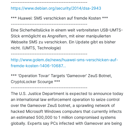
https://www.debian.org/security/2014/dsa-2943
*** Huawei: SMS verschicken auf fremde Kosten ***

---------------------------------------------

Eine Sicherheitslücke in einem weit verbreiteten USB-UMTS-
Stick ermöglicht es Angreifern, mit einer manipulierten 
Webseite SMS zu verschicken. Ein Update gibt es bisher 
nicht. (UMTS, Technologie)

http://www.golem.de/news/huawei-sms-verschicken-auf-
fremde-kosten-1406-10687...
*** 'Operation Tovar' Targets 'Gameover' ZeuS Botnet, 
CryptoLocker Scourge ***

---------------------------------------------

The U.S. Justice Department is expected to announce today 
an international law enforcement operation to seize control 
over the Gameover ZeuS botnet, a sprawling network of 
hacked Microsoft Windows computers that currently infects 
an estimated 500,000 to 1 million compromised systems 
globally. Experts say PCs infected with Gameover are being 