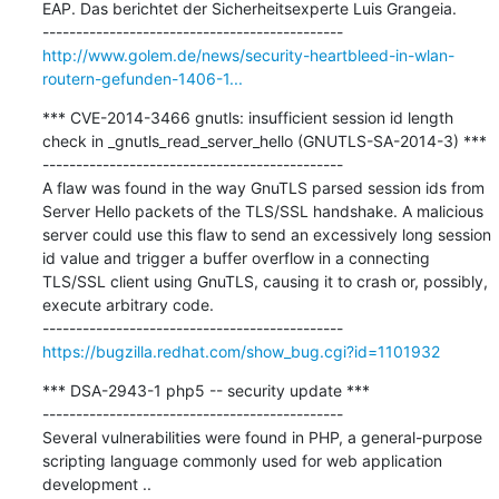
EAP. Das berichtet der Sicherheitsexperte Luis Grangeia.

http://www.golem.de/news/security-heartbleed-in-wlan-
routern-gefunden-1406-1...
*** CVE-2014-3466 gnutls: insufficient session id length 
check in _gnutls_read_server_hello (GNUTLS-SA-2014-3) ***

---------------------------------------------

A flaw was found in the way GnuTLS parsed session ids from 
Server Hello packets of the TLS/SSL handshake. A malicious 
server could use this flaw to send an excessively long session 
id value and trigger a buffer overflow in a connecting 
TLS/SSL client using GnuTLS, causing it to crash or, possibly, 
execute arbitrary code.

https://bugzilla.redhat.com/show_bug.cgi?id=1101932
*** DSA-2943-1 php5 -- security update ***

---------------------------------------------

Several vulnerabilities were found in PHP, a general-purpose 
scripting language commonly used for web application 
development ..
