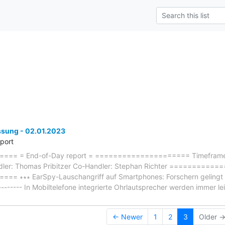
ung - 02.01.2023
eport
== = End-of-Day report = ===================== Timeframe: 
dler: Thomas Pribitzer Co-Handler: Stephan Richter ==========
 ∗∗∗ EarSpy-Lauschangriff auf Smartphones: Forschern gelingt Ab
--------- In Mobiltelefone integrierte Ohrlautsprecher werden immer le
← Newer
1
2
3
Older 