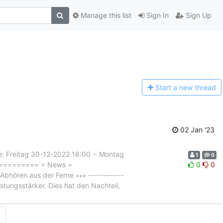
Manage this list
Sign In
Sign Up
Start a n
ew thread
02 Jan '23
Freitag 30-12-2022 18:00 − Montag
1
0
=========== = News =
0
0
hören aus der Ferne ∗∗∗ ------------
istungsstärker. Dies hat den Nachteil,
→