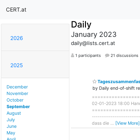
CERT.at
Daily
January 2023
2026
daily@lists.cert.at
1 participants
21 discussions
2025
Tageszusammenfass
December
by Daily end-of-shift r
November
===================
October
02-01-2023 18:00 Han
September
=====================
August
------------------------
July
dass die
…
[View More]
June
May
April